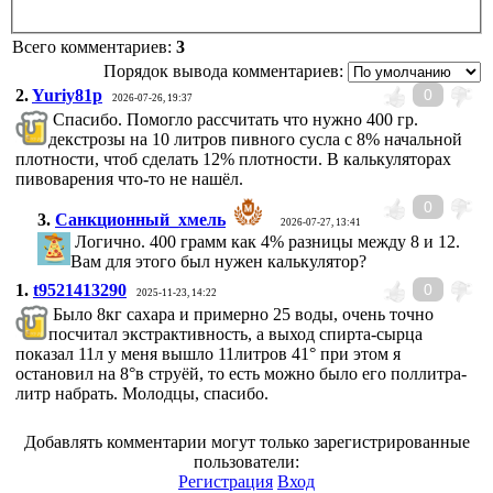
Всего комментариев
:
3
Порядок вывода комментариев:
2.
Yuriy81p
0
2026-07-26, 19:37
Спасибо. Помогло рассчитать что нужно 400 гр.
декстрозы на 10 литров пивного сусла с 8% начальной
плотности, чтоб сделать 12% плотности. В калькуляторах
пивоварения что-то не нашёл.
0
3.
Санкционный_хмель
2026-07-27, 13:41
Логично. 400 грамм как 4% разницы между 8 и 12.
Вам для этого был нужен калькулятор?
1.
t9521413290
0
2025-11-23, 14:22
Было 8кг сахара и примерно 25 воды, очень точно
посчитал экстрактивность, а выход спирта-сырца
показал 11л у меня вышло 11литров 41° при этом я
остановил на 8°в струёй, то есть можно было его поллитра-
литр набрать. Молодцы, спасибо.
Добавлять комментарии могут только зарегистрированные
пользователи:
Регистрация
Вход