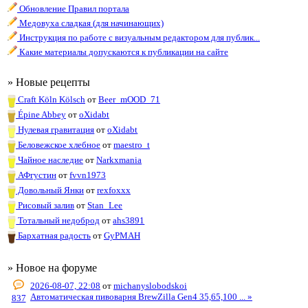
Обновление Правил портала
Медовуха сладкая (для начинающих)
Инструкция по работе с визуальным редактором для публик...
Какие материалы допускаются к публикации на сайте
» Новые рецепты
Craft Köln Kölsch
от
Beer_mOOD_71
Épine Abbey
от
oXidabt
Нулевая гравитация
от
oXidabt
Беловежское хлебное
от
maestro_t
Чайное наследие
от
Narkxmania
АФгустин
от
fvvn1973
Довольный Янки
от
rexfoxxx
Рисовый залив
от
Stan_Lee
Тотальный недоброд
от
ahs3891
Бархатная радость
от
GyPMAH
» Новое на форуме
2026-08-07, 22:08
от
michanyslobodskoi
Автоматическая пивоварня BrewZilla Gen4 35,65,100 ... »
837