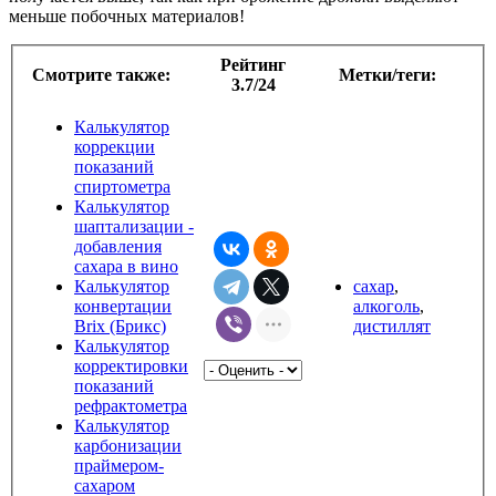
меньше побочных материалов!
Рейтинг
Смотрите также:
Метки/теги:
3.7/24
Калькулятор
коррекции
показаний
спиртометра
Калькулятор
шаптализации -
добавления
сахара в вино
Калькулятор
сахар
,
конвертации
алкоголь
,
Brix (Брикс)
дистиллят
Калькулятор
корректировки
показаний
рефрактометра
Калькулятор
карбонизации
праймером-
сахаром