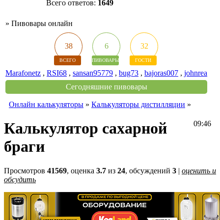
Всего ответов:
1649
»
Пивовары онлайн
38
6
32
ВСЕГО
ПИВОВАРЫ
ГОСТИ
Marafonetz
,
RSI68
,
sansan95779
,
bug73
,
bajoras007
,
johnrea
Сегодняшние пивовары
Онлайн калькуляторы
»
Калькуляторы дистилляции
»
Калькулятор сахарной
09:46
браги
Просмотров
41569
, оценка
3.7
из
24
, обсуждений
3
|
оценить и
обсудить