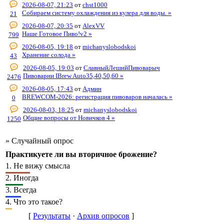
2026-08-07, 21:23
от
chst1000
Собираем систему охлаждения из кулера для воды. »
21
2026-08-07, 20:35
от
AlexVV
Наше Готовое Пиво!v2 »
799
2026-08-05, 19:18
от
michanyslobodskoi
Хранение солода »
43
2026-08-05, 19:03
от
СлавныйЛешийПивоварыч
Пивоварни IBrew Auto35,40,50,60 »
2476
2026-08-05, 17:43
от
Админ
BREWCOM-2026: регистрация пивоваров началась »
0
2026-08-03, 18:25
от
michanyslobodskoi
Общие вопросы от Новичков 4 »
1250
»
Случайный опрос
Практикуете ли вы вторичное брожение?
1.
Не вижу смысла
2.
Иногда
3.
Всегда
4.
Что это такое?
[
Результаты
·
Архив опросов
]