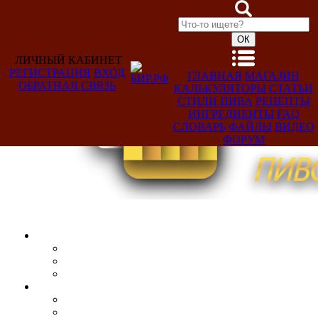
ЛИЧНЫЙ КАБИНЕТ
РЕГИСТРАЦИЯ
ВХОД
ГЛАВНАЯ
МАГАЗИН
ОБРАТНАЯ СВЯЗЬ
КАЛЬКУЛЯТОРЫ
СТАТЬИ
Добро
СТИЛИ ПИВА
РЕЦЕПТЫ
пожаловать,
ИНГРЕДИЕНТЫ
FAQ
Гость!
СЛОВАРЬ
ФАЙЛЫ
ВИДЕО
ФОРУМ