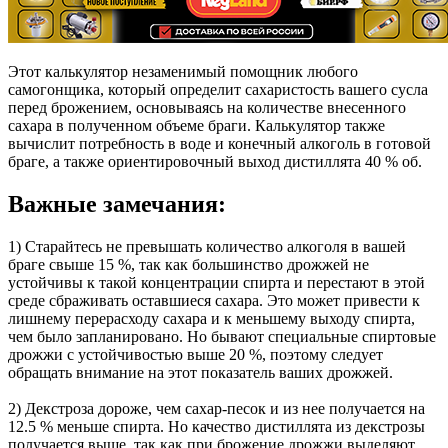
Этот калькулятор незаменимый помощник любого
самогонщика, который определит сахаристость вашего сусла
перед брожением, основываясь на количестве внесенного
сахара в полученном объеме браги. Калькулятор также
вычислит потребность в воде и конечный алкоголь в готовой
браге, а также ориентировочный выход дистиллята 40 % об.
Важные замечания:
1) Старайтесь не превышать количество алкоголя в вашей
браге свыше 15 %, так как большинство дрожжей не
устойчивы к такой концентрации спирта и перестают в этой
среде сбраживать оставшиеся сахара. Это может привести к
лишнему перерасходу сахара и к меньшему выходу спирта,
чем было запланировано. Но бывают специальные спиртовые
дрожжи с устойчивостью выше 20 %, поэтому следует
обращать внимание на этот показатель ваших дрожжей.
2) Декстроза дороже, чем сахар-песок и из нее получается на
12.5 % меньше спирта. Но качество дистиллята из декстрозы
получается выше, так как при брожение дрожжи выделяют