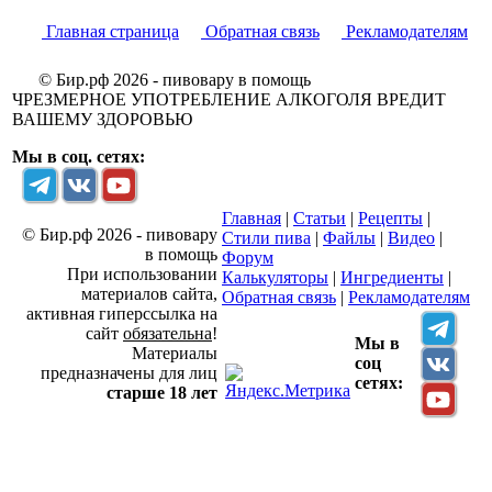
Главная страница
Обратная связь
Рекламодателям
© Бир.рф 2026 - пивовару в помощь
ЧРЕЗМЕРНОЕ УПОТРЕБЛЕНИЕ АЛКОГОЛЯ ВРЕДИТ
ВАШЕМУ ЗДОРОВЬЮ
Мы в соц. сетях:
Главная
|
Статьи
|
Рецепты
|
© Бир.рф 2026 - пивовару
Стили пива
|
Файлы
|
Видео
|
в помощь
Форум
При использовании
Калькуляторы
|
Ингредиенты
|
материалов сайта,
Обратная связь
|
Рекламодателям
активная гиперссылка на
сайт
обязательна
!
Мы в
Материалы
соц
предназначены для лиц
сетях:
старше 18 лет