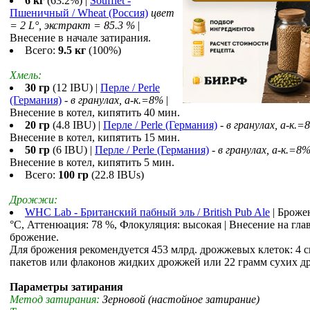
6 кг
(63.2%) |
Soufflet -
Пшеничный / Wheat (Россия)
цвет
= 2 L°, экстракт = 85.3 %
|
Внесение в начале затирания.
Всего:
9.5 кг
(100%)
Хмель:
30 гр
(12 IBU) |
Перле / Perle
(Германия)
-
в гранулах, a-к.=8%
|
Внесение в котел, кипятить 40 мин.
20 гр
(4.8 IBU) |
Перле / Perle (Германия)
-
в гранулах, a-к.=
Внесение в котел, кипятить 15 мин.
50 гр
(6 IBU) |
Перле / Perle (Германия)
-
в гранулах, a-к.=8
Внесение в котел, кипятить 5 мин.
Всего:
100 гр
(22.8 IBUs)
Дрожжи:
WHC Lab - Британский пабный эль / British Pub Ale
| Брожен
°С, Аттенюация: 78 %, Флокуляция: высокая | Внесение на гла
брожение.
Для брожения рекомендуется 453 млрд. дрожжевых клеток: 4 
пакетов или флаконов жидких дрожжей или 22 грамм сухих д
Параметры затирания
Метод затирания:
Зерновой (настойное затирание)