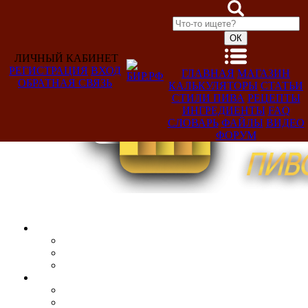
ЛИЧНЫЙ КАБИНЕТ
РЕГИСТРАЦИЯ
ВХОД
ГЛАВНАЯ
МАГАЗИН
ОБРАТНАЯ СВЯЗЬ
КАЛЬКУЛЯТОРЫ
СТАТЬИ
Добро
СТИЛИ ПИВА
РЕЦЕПТЫ
пожаловать,
ИНГРЕДИЕНТЫ
FAQ
Гость!
СЛОВАРЬ
ФАЙЛЫ
ВИДЕО
ФОРУМ