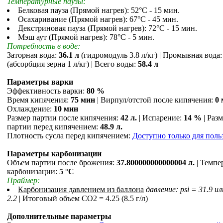
Температурные паузы:
Белковая пауза (Прямой нагрев): 52°С - 15 мин.
Осахаривание (Прямой нагрев): 67°С - 45 мин.
Декстриновая пауза (Прямой нагрев): 72°С - 15 мин.
Мэш аут (Прямой нагрев): 78°С - 5 мин.
Потребность в воде:
Заторная вода:
36.1 л
(гидромодуль 3.8 л/кг) | Промывная вода
(абсорбция зерна 1 л/кг) | Всего воды:
58.4 л
Параметры варки
Эффективность варки:
80 %
Время кипячения:
75 мин
| Вирпул/отстой после кипячения:
0
Охлаждение:
10 мин
Размер партии после кипячения:
42 л.
| Испарение:
14 %
| Раз
партии перед кипячением:
48.9 л.
Плотность сусла перед кипячением:
Доступно только для поль
Параметры карбонизации
Объем партии после брожения:
37.800000000000004 л.
| Темпе
карбонизации:
5 °С
Праймер:
Карбонизация давлением из баллона
давление: psi = 31.9 ил
2.2
| Итоговый объем СO2 = 4.25 (8.5 г/л)
Дополнительные параметры