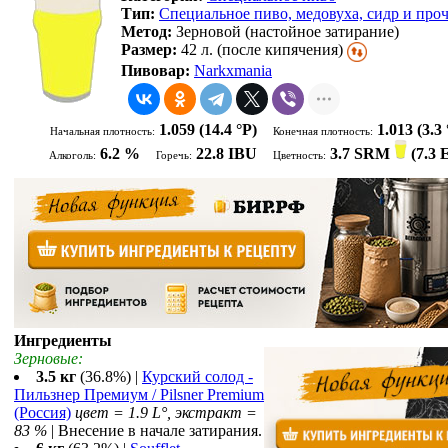
Тип:
Специальное пиво, медовуха, сидр и про
Метод:
Зерновой (настойное затирание)
Размер:
42 л. (после кипячения)
Пивовар:
Narkxmania
1.059
(14.4 °P)
1.013
(3.3 
Начальная плотность:
Конечная плотность:
6.2 %
22.8 IBU
3.7 SRM
(
7.3
Алкоголь:
Горечь:
Цветность:
Ингредиенты
Зерновые:
3.5 кг
(36.8%) |
Курский солод -
Пильзнер Премиум / Pilsner Premium
(Россия)
цвет = 1.9 L°, экстракт =
83 %
| Внесение в начале затирания.