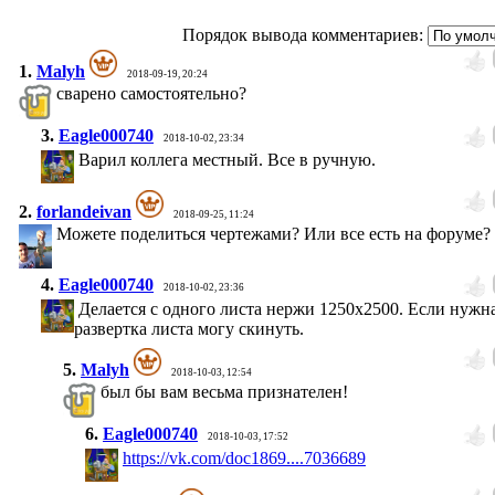
Порядок вывода комментариев:
1.
Malyh
2018-09-19, 20:24
сварено самостоятельно?
3.
Eagle000740
2018-10-02, 23:34
Варил коллега местный. Все в ручную.
2.
forlandeivan
2018-09-25, 11:24
Можете поделиться чертежами? Или все есть на форуме?
4.
Eagle000740
2018-10-02, 23:36
Делается с одного листа нержи 1250х2500. Если нужн
развертка листа могу скинуть.
5.
Malyh
2018-10-03, 12:54
был бы вам весьма признателен!
6.
Eagle000740
2018-10-03, 17:52
https://vk.com/doc1869....7036689