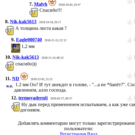
7.
Malyh
2018-10-03, 19:47
Спасибо!!!
8.
Nik-kak5613
2018-10-10, 20:17
А толщина листа какая ?
9.
Eagle000740
2018-11-13, 22:12
1,2 мм
10.
Nik-kak5613
2018-11-14, 08:13
спасибо)))
11.
ND
2018-12-02, 15:21
1.2 мм Оо? И тут анекдот в голове, - "...а не *банёт?". Со
давлением, алло господа.
12.
termoyadernij
2020-02-27, 09:57
Ну дык перед применением испытываем, а как уже са
догоняем.
Добавлять комментарии могут только зарегистрирован
пользователи:
Регистрация
Вход