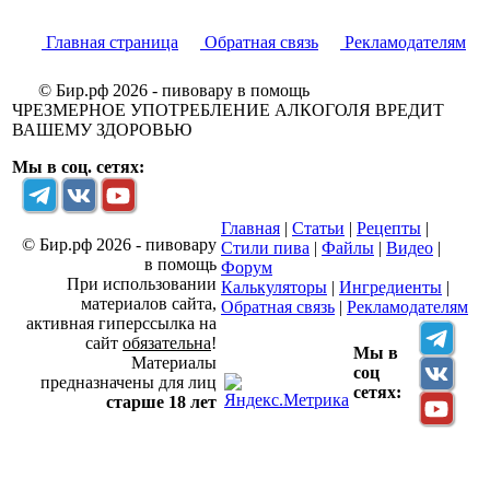
Главная страница
Обратная связь
Рекламодателям
© Бир.рф 2026 - пивовару в помощь
ЧРЕЗМЕРНОЕ УПОТРЕБЛЕНИЕ АЛКОГОЛЯ ВРЕДИТ
ВАШЕМУ ЗДОРОВЬЮ
Мы в соц. сетях:
Главная
|
Статьи
|
Рецепты
|
© Бир.рф 2026 - пивовару
Стили пива
|
Файлы
|
Видео
|
в помощь
Форум
При использовании
Калькуляторы
|
Ингредиенты
|
материалов сайта,
Обратная связь
|
Рекламодателям
активная гиперссылка на
сайт
обязательна
!
Мы в
Материалы
соц
предназначены для лиц
сетях:
старше 18 лет