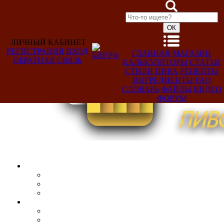
ЛИЧНЫЙ КАБИНЕТ
РЕГИСТРАЦИЯ
ВХОД
ГЛАВНАЯ
МАГАЗИН
ОБРАТНАЯ СВЯЗЬ
КАЛЬКУЛЯТОРЫ
СТАТЬИ
Добро
СТИЛИ ПИВА
РЕЦЕПТЫ
пожаловать,
ИНГРЕДИЕНТЫ
FAQ
Гость!
СЛОВАРЬ
ФАЙЛЫ
ВИДЕО
ФОРУМ