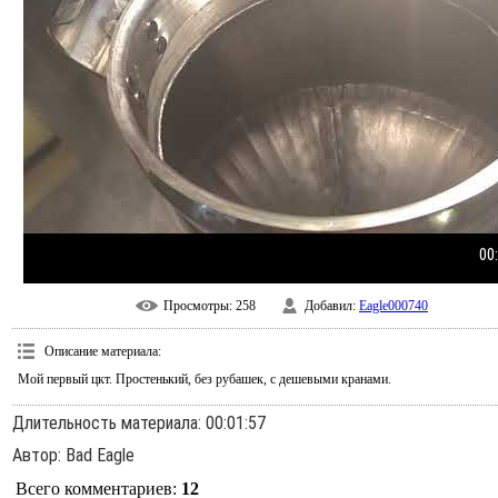
00
Просмотры
: 258
Добавил
:
Eagle000740
Описание материала
:
Мой первый цкт. Простенький, без рубашек, с дешевыми кранами.
Длительность материала
: 00:01:57
Автор
: Bad Eagle
Всего комментариев
:
12