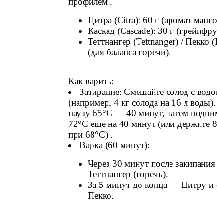
профилем .
Цитра (Citra): 60 г (аромат манго
Каскад (Cascade): 30 г (грейпфру
Теттнангер (Tettnanger) / Пекко (
(для баланса горечи).
Как варить:
Затирание: Смешайте солод с водо
(например, 4 кг солода на 16 л воды)
паузу 65°C — 40 минут, затем подни
72°C еще на 40 минут (или держите 
при 68°C) .
Варка (60 минут):
Через 30 минут после закипания
Теттнангер (горечь).
За 5 минут до конца — Цитру и 
Пекко.