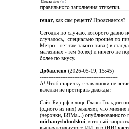
Цитата
sibep
(
)
правильного заполнения этикетки.
renar
, как сам рецепт? Проясняется?
Сегодня по случаю, которого давно н
случалось, специально прошёл по пи
Метро - нет там такого пива ( в станд
магазинах - тем более) и ничего не п
более по вкусу.
Добавлено
(2026-05-19, 15:45)
---------------------------------------------
А! Чтоб старичку с завалинки не вста
валенки не протирать дважды:
Сайт Бир.рф в лице Главы Гильдии п
(одного из них) заявляет, что мнение
(неронки, БЯМа...) опубликованного
michanyslobodskoi
, который запроси
вышеупомянутого ИИ его (ИИ) частно