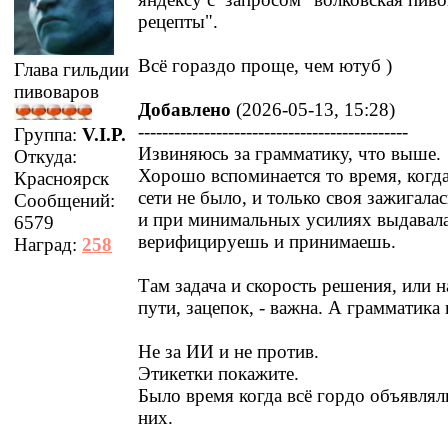
рецепты".
Всё гораздо проще, чем ютуб )
Глава гильдии
пивоваров
Добавлено
(2026-05-13, 15:28)
---------------------------------------------
Группа:
V.I.P.
Извиняюсь за грамматику, что выше.
Откуда:
Хорошо вспоминается то время, когд
Красноярск
сети не было, и только своя зажигалас
Сообщений:
и при минимальных усилиях выдавала 
6579
верифицируешь и принимаешь.
Наград:
258
Там задача и скорость решения, или 
пути, зацепок, - важна. А грамматика
Не за ИИ и не против.
Этикетки покажите.
Было время когда всё гордо объявлял
них.