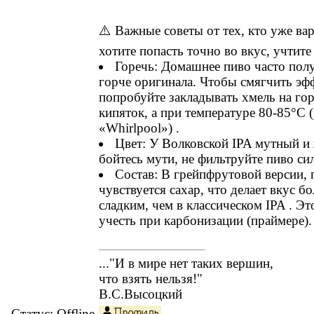
⚠️ Важные советы от тех, кто уже ва
хотите попасть точно во вкус, учтит
Горечь: Домашнее пиво часто пол
горче оригинала. Чтобы смягчить эфф
попробуйте закладывать хмель на гор
кипяток, а при температуре 80-85°C 
«Whirlpool») .
Цвет: У Волковской IPA мутный и
бойтесь мути, не фильтруйте пиво сил
Состав: В грейпфрутовой версии, 
чувствуется сахар, что делает вкус бо
сладким, чем в классическом IPA . Эт
учесть при карбонизации (праймере).
..."И в мире нет таких вершин,
что взять нельзя!"
В.С.Высоцкий
Статус:
Offline