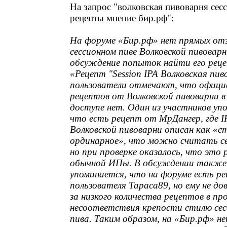
На запрос "волковская пивоварня се
рецепты мнение бир.рф":
На форуме «Бир.рф» нет прямых от
сессионном пиве Волковской пивоварн
обсуждение попыток найти его реце
«Рецепт "Session IPA Волковская пив
пользователи отмечают, что офици
рецептов от Волковской пивоварни 
доступе нет. Один из участников уп
что есть рецепт от МрДангер, где I
Волковской пивоварни описан как «с
ординарное», что можно считать с
но при проверке оказалось, что это 
обычной ИПы.
В обсуждении также
упоминается, что на форуме есть р
пользователя Тараса89, но ему не до
за низкого количества рецептов в пр
несоответствия крепости стилю сес
пива.
Таким образом, на «Бир.рф» не