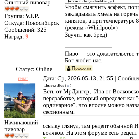
Опытный пивовар
Цитата
michanyslobodskoi
(
)
Чтобы смягчить эффект, поп
закладывать хмель на горечь 
Группа:
V.I.P.
кипяток, а при температуре 
Откуда:
Новосибирск
(режим «Whirlpool»)
Сообщений:
325
Звучит как бред)
Наград:
9
Пиво — это доказательство т
Бог любит нас.
Статус:
Online
Дата: Ср, 2026-05-13, 21:55 | Сообщ
renar
Цитата
sibep
(
)
Есть от МрДангер, Ипа от Волковской
переработке, который определён каr "
ординарное", что вполне можно назв
сессионным.
Начинающий
ссылку глянул, там рецепт обычной 
пивовар
волчков. На этом форуме есть рецепт 