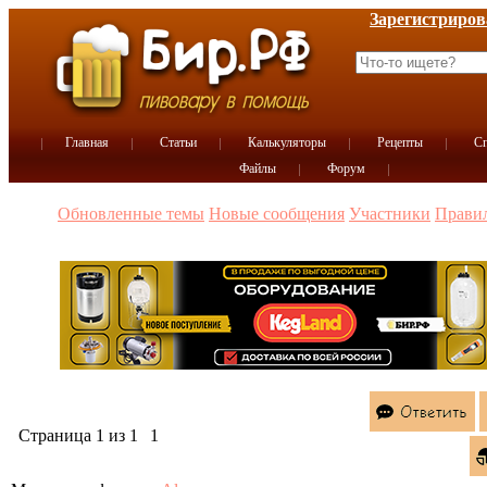
Зарегистриров
Главная
Статьи
Калькуляторы
Рецепты
Сп
Файлы
Форум
Обновленные темы
Новые сообщения
Участники
Прави
Страница
1
из
1
1