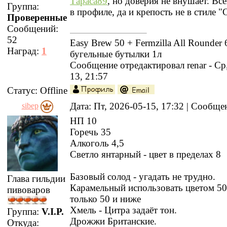
Тараса89
, но доверия не внушает. Все
Группа:
в профиле, да и крепость не в стиле 
Проверенные
Сообщений:
52
Easy Brew 50 + Fermzilla All Rounder 
Наград:
1
бугельные бутылки 1л
Сообщение отредактировал
renar
-
Ср
13, 21:57
Статус:
Offline
Дата: Пт, 2026-05-15, 17:32 | Сообщ
sibep
НП 10
Горечь 35
Алкоголь 4,5
Светло янтарный - цвет в пределах 8
Базовый солод - угадать не трудно.
Глава гильдии
Карамельный использовать цветом 50
пивоваров
только 50 и ниже
Хмель - Цитра задаёт тон.
Группа:
V.I.P.
Дрожжи Британские.
Откуда: