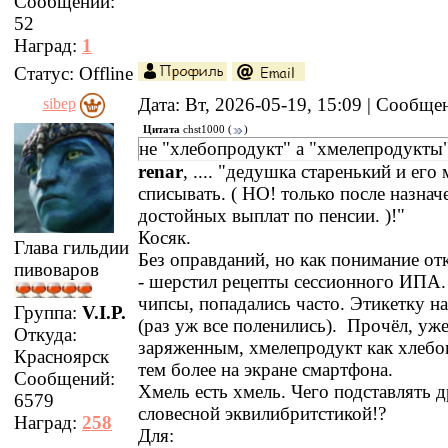
Сообщений:
52
Наград:
1
Статус:
Offline
Дата: Вт, 2026-05-19, 15:09 | Сообщ
sibep
Цитата
chst1000
(
)
не "хлебопродукт" а "хмелепродукты
renar
, .... "дедушка старенький и его
списывать. ( НО! только после назнач
достойных выплат по пенсии. )!"
Косяк.
Глава гильдии
Без оправданий, но как понимание от
пивоваров
- шерстил рецепты сессионного ИПА.
чипсы, попадались часто. Этикетку н
Группа:
V.I.P.
(раз уж все поленились). Прочёл, уж
Откуда:
заряженным, хмелепродукт как хлебо
Красноярск
тем более на экране смартфона.
Сообщений:
Хмель есть хмель. Чего подставлять 
6579
словесной эквилибритстикой!?
Наград:
258
Для: