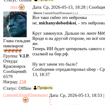
Дата: Ср, 2026-05-13, 18:28 | Сообщ
sibep
Цитата
СлавныйЛешийПивоварыч
(
)
Все таки сибеп это нейронка
не,
michanyslobodskoi
, - это нейронка
Круг замкнулся. Дальше по ленте Мёб
Вроде и на другой стороне, но всё опя
Глава гильдии
же.
пивоваров
Теперь ИИ будет цитировать самого с
ссылкой на бир.рф.
Группа:
V.I.P.
Откуда:
Ну вот зачем это было?
Красноярск
Сообщение отредактировал
sibep
-
Ср
Сообщений:
13, 18:37
6579
Наград:
258
Статус:
Offline
СлавныйЛешийПивоварыч
Дата: Ср, 2026-05-13, 18:53
7