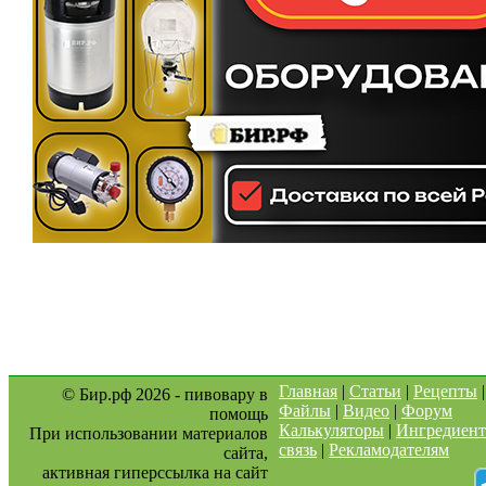
Главная
|
Статьи
|
Рецепты
© Бир.рф 2026 - пивовару в
Файлы
|
Видео
|
Форум
помощь
Калькуляторы
|
Ингредиен
При использовании материалов
связь
|
Рекламодателям
сайта,
активная гиперссылка на сайт