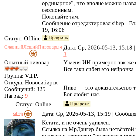
ординарное", что вполне можно назв
сессионным.
Покопайте там.
Сообщение отредактировал
sibep
-
Вт
19, 16:06
Статус:
Offline
СлавныйЛешийПивоварыч
Дата: Ср, 2026-05-13, 15:18
3
Опытный пивовар
У меня ИИ примерно так же о
Все таки сибеп это нейронка
Группа:
V.I.P.
Откуда:
Новосибирск
Пиво — это доказательство т
Сообщений:
325
Бог любит нас.
Наград:
9
Статус:
Online
Дата: Ср, 2026-05-13, 15:19 | Сообщ
sibep
Кстати, и не очень удивлён:
Ссылка на МрДангер была четвёртой 
яндексу с запросом "волковская пив