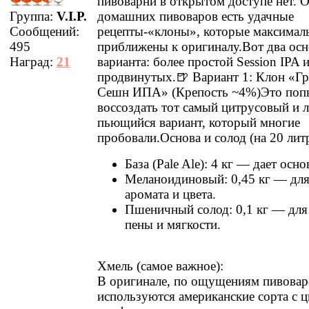
пивоварни в открытом доступе нет. 
Группа:
V.I.P.
домашних пивоваров есть удачные
Сообщений:
рецепты-«клоны», которые максимал
495
приближены к оригиналу.Вот два ос
Наград:
21
варианта: более простой Session IPA 
продвинутых.🍺 Вариант 1: Клон «Г
Сешн ИПА» (Крепость ~4%)Это поп
воссоздать тот самый цитрусовый и л
пьющийся вариант, который многие
пробовали.Основа и солод (на 20 лит
База (Pale Ale): 4 кг — дает осно
Меланоидиновый: 0,45 кг — дл
аромата и цвета.
Пшеничный солод: 0,1 кг — для
пены и мягкости.
Хмель (самое важное):
В оригинале, по ощущениям пивовар
используются американские сорта с 