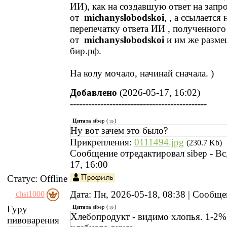
ИИ), как на создавшую ответ на запр
от
michanyslobodskoi
, , а ссылается
перепечатку ответа ИИ , полученного
от
michanyslobodskoi
и им же разм
бир.рф.
На колу мочало, начинай сначала. )
Добавлено
(2026-05-17, 16:02)
---------------------------------------------
Цитата
sibep
(
)
Ну вот зачем это было?
Прикрепления:
0111494.jpg
(230.7 Kb)
Сообщение отредактировал
sibep
-
Вс
17, 16:00
Статус:
Offline
Дата: Пн, 2026-05-18, 08:38 | Сообщ
chst1000
Гуру
Цитата
sibep
(
)
Хлебопродукт - видимо хлопья. 1-2%
пивоварения