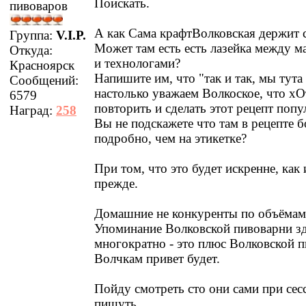
Поискать.
пивоваров
А как Сама крафтВолковская держит 
Группа:
V.I.P.
Может там есть есть лазейка между м
Откуда:
и технологами?
Красноярск
Напишите им, что "так и так, мы тута 
Сообщений:
настолько уважаем Волкоское, что х
6579
повторить и сделать этот рецепт попу
Наград:
258
Вы не подскажете что там в рецепте б
подробно, чем на этикетке?
При том, что это будет искренне, как
прежде.
Домашние не конкуренты по объёмам
Упоминание Волковской пивоварни зд
многократно - это плюс Волковской п
Волчкам привет будет.
Пойду смотреть сто они сами при с
пишуть.