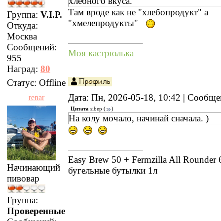
хлебного вкуса.
Там вроде как не "хлебопродукт" а
Группа:
V.I.P.
"хмелепродукты"
Откуда:
Москва
Сообщений:
Моя кастрюлька
955
Наград:
80
Статус:
Offline
Дата: Пн, 2026-05-18, 10:42 | Сообщ
renar
Цитата
sibep
(
)
На колу мочало, начинай сначала. )
Easy Brew 50 + Fermzilla All Rounder 
Начинающий
бугельные бутылки 1л
пивовар
Группа:
Проверенные