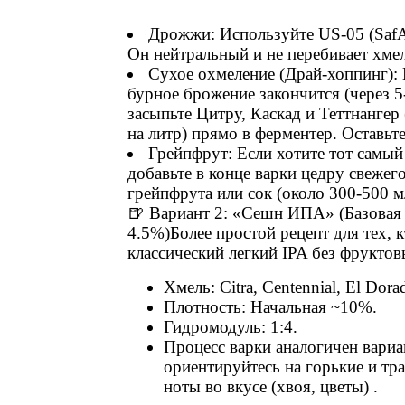
Дрожжи: Используйте US-05 (SafA
Он нейтральный и не перебивает хмел
Сухое охмеление (Драй-хоппинг): 
бурное брожение закончится (через 5-
засыпьте Цитру, Каскад и Теттнангер 
на литр) прямо в ферментер. Оставьте
Грейпфрут: Если хотите тот самый
добавьте в конце варки цедру свежег
грейпфрута или сок (около 300-500 мл
🍺 Вариант 2: «Сешн ИПА» (Базовая
4.5%)Более простой рецепт для тех, к
классический легкий IPA без фруктов
Хмель: Citra, Centennial, El Dora
Плотность: Начальная ~10%.
Гидромодуль: 1:4.
Процесс варки аналогичен вариа
ориентируйтесь на горькие и тр
ноты во вкусе (хвоя, цветы) .