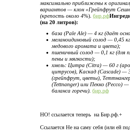
максимально приближены к оригиналу
вариантов — клон «Грейпфрут Сеш
(крепость около 4
%).
бир.рф
Ингред
(на 20 литров):
база (Pale Ale) — 4 кг (даёт осн
меланоидиновый солод — 0,45 кг
медового аромата и цвета);
пшеничный солод — 0,1 кг (для 
пены и мягкости);
хмель: Цитра (Citra) — 60 г (ар
цитрусов), Каскад (Cascade) — 3
(грейпфрут, цветы), Теттнанге
(Tettnanger) или Пекко (Pecco) — 
баланса горечи).
бир.рф
НО! ссылается теперь на Бир.рф.+
Ссылается Не на саму себя (или ей п