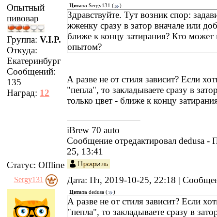
Опытный
Цитата
Sergy131
(
)
Здравствуйте. Тут возник спор: задав
пивовар
жженку сразу в затор вначале или до
ближе к концу затирания? Кто может 
Группа:
V.I.P.
опытом?
Откуда:
Екатеринбург
Сообщений:
А разве не от стиля зависит? Если хо
135
"пепла", то закладываете сразу в зато
Наград:
12
только цвет - ближе к концу затирания
iBrew 70 auto
Сообщение отредактировал
dedusa
-
П
25, 13:41
Статус:
Offline
Дата: Пт, 2019-10-25, 22:18 | Сообщ
Sergy131
Цитата
dedusa
(
)
А разве не от стиля зависит? Если хо
"пепла", то закладываете сразу в зато