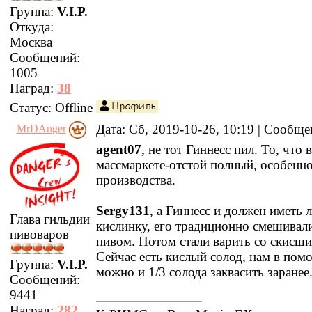
Группа:
V.I.P.
Откуда:
Москва
Сообщений:
1005
Наград:
38
Статус:
Offline
Дата: Сб, 2019-10-26, 10:19 | Сообщ
MrDAnger
agent07
, не тот Гиннесс пил. То, что в
массмаркете-отстой полный, особенн
производства.
Sergy131
, а Гиннесс и должен иметь 
Глава гильдии
кислинку, его традиционно смешивал
пивоваров
пивом. Потом стали варить со скисш
Сейчас есть кислый солод, нам в пом
Группа:
V.I.P.
можно и 1/3 солода заквасить заранее
Сообщений:
9441
Наград:
282