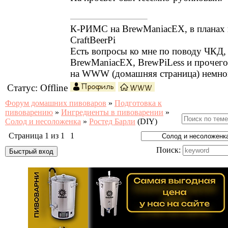
К-РИМС на BrewManiacEX, в планах 
CraftBeerPi
Есть вопросы ко мне по поводу ЧКД
BrewManiacEX, BrewPiLess и прочег
на WWW (домашняя страница) немно
Статус:
Offline
Форум домашних пивоваров
»
Подготовка к
пивоварению
»
Ингредиенты в пивоварении
»
Солод и несоложенка
»
Ростед Барли
(DIY)
Страница
1
из
1
1
Поиск: