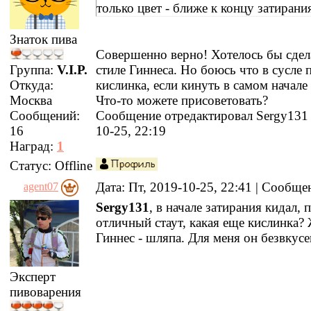
только цвет - ближе к концу затирани
Знаток пива
Совершенно верно! Хотелось бы сдела
стиле Гиннеса. Но боюсь что в сусле 
Группа:
V.I.P.
кислинка, если кинуть в самом начале
Откуда:
Что-то можете присоветовать?
Москва
Сообщение отредактировал
Sergy131
Сообщений:
10-25, 22:19
16
Наград:
1
Статус:
Offline
Дата: Пт, 2019-10-25, 22:41 | Сообщ
agent07
Sergy131
, в начале затирания кидал, 
отличный стаут, какая еще кислинка?
Гиннес - шляпа. Для меня он безвкусен
Эксперт
пивоварения