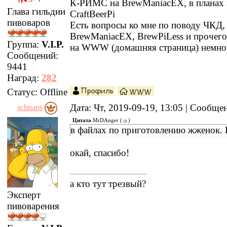
К-РИМС на BrewManiacEX, в планах 
Глава гильдии
CraftBeerPi
пивоваров
Есть вопросы ко мне по поводу ЧКД
BrewManiacEX, BrewPiLess и прочег
Группа:
V.I.P.
на WWW (домашняя страница) немно
Сообщений:
9441
Наград:
282
Статус:
Offline
Дата: Чт, 2019-09-19, 13:05 | Сообщ
schnaps
Цитата
MrDAnger
(
)
в файлах по приготовлению жженок.
окай, спасибо!
а кто тут трезвый?
Эксперт
пивоварения