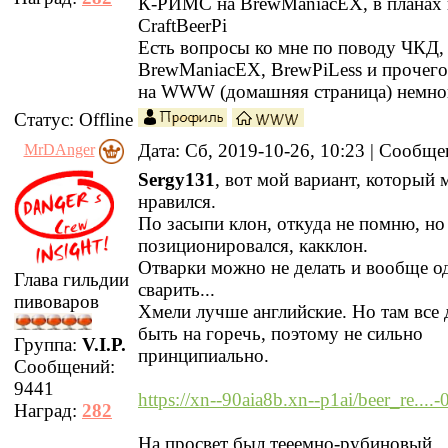
К-РИМС на BrewManiacEX, в планах 
CraftBeerPi
Есть вопросы ко мне по поводу ЧКД
BrewManiacEX, BrewPiLess и прочег
на WWW (домашняя страница) немно
Статус:
Offline
Дата: Сб, 2019-10-26, 10:23 | Сообщ
MrDAnger
Sergy131
, вот мой вариант, который 
нравился.
По засыпи клон, откуда не помню, но
позиционировался, какклон.
Отварки можно не делать и вообще о
Глава гильдии
сварить...
пивоваров
Хмели лучше английские. Но там все
быть на горечь, поэтому не сильно
Группа:
V.I.P.
принципиально.
Сообщений:
9441
https://xn--90aia8b.xn--p1ai/beer_re....
Наград:
282
На просвет был тееемно-рубиновый.