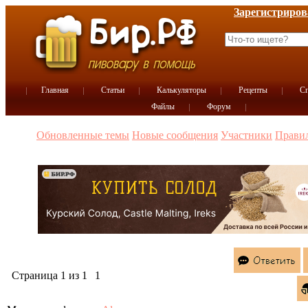
Зарегистриров
Главная
Статьи
Калькуляторы
Рецепты
Сп
Файлы
Форум
Обновленные темы
Новые сообщения
Участники
Прави
Страница
1
из
1
1