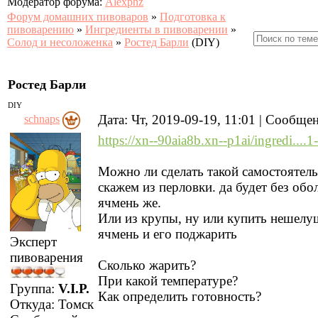
Модератор форума:
Alexpnz
Форум домашних пивоваров
»
Подготовка к
пивоварению
»
Ингредиенты в пивоварении
»
Солод и несоложенка
»
Ростед Барли
(DIY)
Ростед Барли
DIY
Дата: Чт, 2019-09-19, 11:01 | Сообще
schnaps
https://xn--90aia8b.xn--p1ai/ingredi....1
Можно ли сделать такой самостоятель
скажем из перловки. да будет без обо
ячмень же.
Или из крупы, ну или купить нешел
ячмень и его поджарить
Эксперт
пивоварения
Сколько жарить?
При какой температуре?
Группа:
V.I.P.
Как определить готовность?
Откуда:
Томск