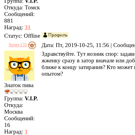
Группа:
V.I.P.
Откуда:
Томск
Сообщений:
881
Наград:
31
Статус:
Offline
Дата: Пт, 2019-10-25, 11:56 | Сообщ
Sergy131
Здравствуйте. Тут возник спор: задав
жженку сразу в затор вначале или до
ближе к концу затирания? Кто может 
опытом?
Знаток пива
Группа:
V.I.P.
Откуда:
Москва
Сообщений:
16
Наград:
1