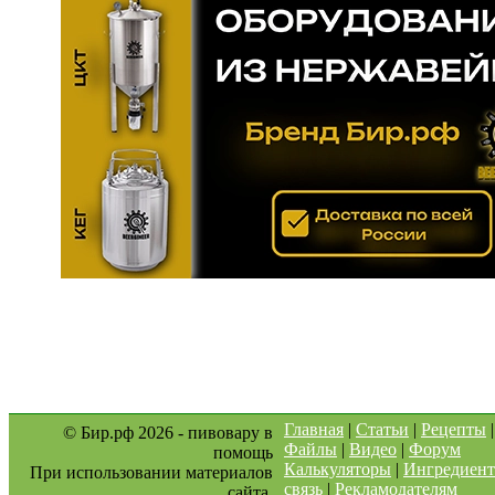
Главная
|
Статьи
|
Рецепты
© Бир.рф 2026 - пивовару в
Файлы
|
Видео
|
Форум
помощь
Калькуляторы
|
Ингредиен
При использовании материалов
связь
|
Рекламодателям
сайта,