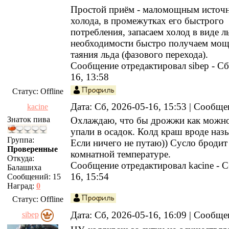
Простой приём - маломощным источ
холода, в промежутках его быстрого
потребления, запасаем холод в виде 
необходимости быстро получаем мощ
таяния льда (фазового перехода).
Сообщение отредактировал
sibep
-
Сб
16, 13:58
Статус:
Offline
Дата: Сб, 2026-05-16, 15:53 | Сообщ
kacine
Знаток пива
Охлаждаю, что бы дрожжи как можн
упали в осадок. Колд краш вроде назы
Группа:
Если ничего не путаю)) Сусло бродит
Проверенные
комнатной температуре.
Откуда:
Сообщение отредактировал
kacine
-
С
Балашиха
16, 15:54
Сообщений:
15
Наград:
0
Статус:
Offline
Дата: Сб, 2026-05-16, 16:09 | Сообщ
sibep