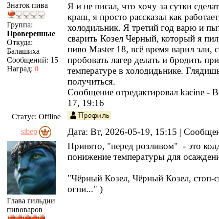
Знаток пива
Я и не писал, что хочу за сутки сдела
краш, я просто рассказал как работае
Группа:
холодильник. Я третий год варю и пы
Проверенные
сварить Козел Черный, который я пил
Откуда:
пиво Master 18, всё время варил эли, 
Балашиха
пробовать лагер делать и бродить пр
Сообщений:
15
Наград:
0
температуре в холодидьнике. Глядишь
получиться.
Сообщение отредактировал
kacine
-
В
17, 19:16
Статус:
Offline
Дата: Вт, 2026-05-19, 15:15 | Сообщ
sibep
Принято, "перед розливом" - это ко
понижение температуры для осаждени
"Чёрный Козел, Чёрный Козел, стоп-
огни..." )
Глава гильдии
пивоваров