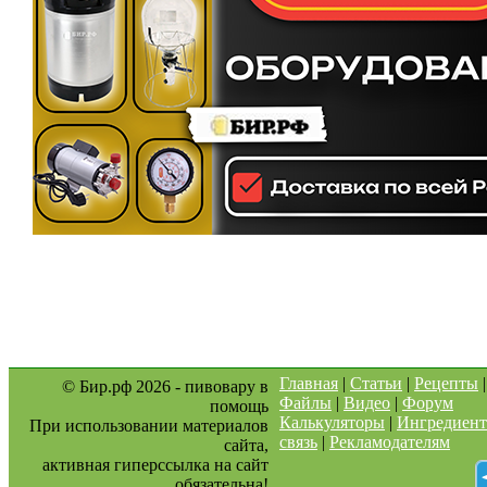
Главная
|
Статьи
|
Рецепты
© Бир.рф 2026 - пивовару в
Файлы
|
Видео
|
Форум
помощь
Калькуляторы
|
Ингредиен
При использовании материалов
связь
|
Рекламодателям
сайта,
активная гиперссылка на сайт
обязательна
!