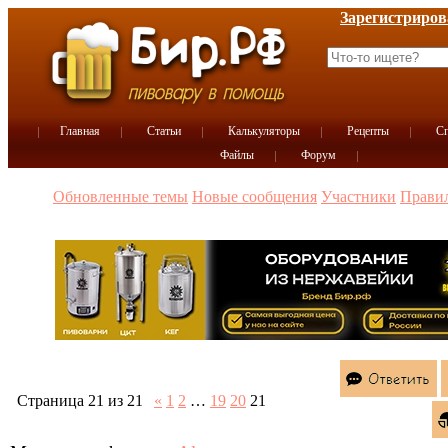
Зарегистриров
Главная
Статьи
Калькуляторы
Рецепты
Сп
Файлы
Форум
Обновленные темы
Новые сообщения
Участники
Прави
Страница
21
из
21
«
1
2
…
19
20
21