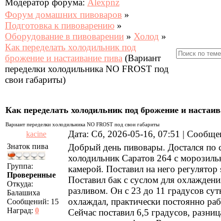
Модератор форума:
Alexpnz
Форум домашних пивоваров
»
Подготовка к пивоварению
»
Оборудование в пивоварении
»
Холод
»
Как переделать холодильник под
брожение и настаивание пива
(Вариант
переделки холодильника NO FROST под
свои габариты)
Как переделать холодильник под брожение и настаив
Вариант переделки холодильника NO FROST под свои габариты
Дата: Сб, 2026-05-16, 07:51 | Сообщ
kacine
Знаток пива
Добрый день пивовары. Достался по 
холодильник Саратов 264 с морозиль
Группа:
камерой. Поставил на него регулятор 
Проверенные
Поставил бак с суслом для охлаждени
Откуда:
разливом. Он с 23 до 11 градусов сут
Балашиха
охлаждал, практически постоянно раб
Сообщений:
15
Наград:
0
Сейчас поставил 6,5 градусов, разниц