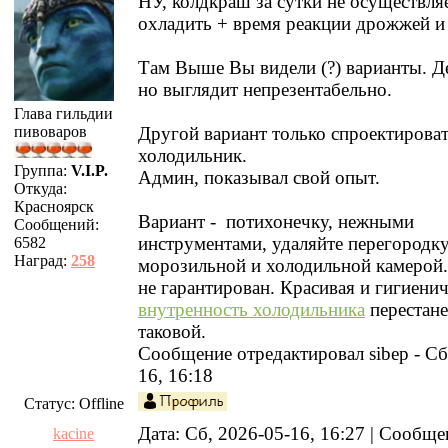
НУ, колдкраш за сутки не осуществля
охладить + время реакции дрожжей и
Там Выше Вы видели (?) варианты. Д
но выглядит непрезентабельно.
Глава гильдии
пивоваров
Другой вариант только спроектирова
холодильник.
Группа:
V.I.P.
Админ, показывал свой опыт.
Откуда:
Красноярск
Вариант - потихонечку, нежными
Сообщений:
инструментами, удаляйте перегородк
6582
Наград:
258
морозильной и холодильной камерой.
не гарантирован. Красивая и гигиени
внутренность холодильника
перестане
таковой.
Сообщение отредактировал
sibep
-
Сб
16, 16:18
Статус:
Offline
Дата: Сб, 2026-05-16, 16:27 | Сообщ
kacine