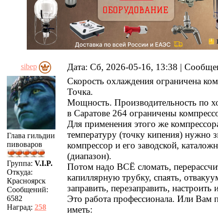
Дата: Сб, 2026-05-16, 13:38 | Сообщ
sibep
Скорость охлаждения ограничена ком
Точка.
Мощность. Производительность по хо
в Саратове 264 ограничены компресс
Для применения этого же компрессор
температуру (точку кипения) нужно з
Глава гильдии
пивоваров
компрессор и его заводской, каталож
(диапазон).
Группа:
V.I.P.
Потом надо ВСЁ сломать, перерассчи
Откуда:
капиллярную трубку, спаять, отвакуу
Красноярск
заправить, перезаправить, настроить и
Сообщений:
Это работа профессионала. Или Вам 
6582
Наград:
258
иметь: