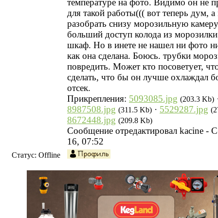
температуре на фото. Видимо он не п
для такой работы((( вот теперь дум, а
разобрать снизу морозильную камеру
больший доступ колода из морозилки
шкаф. Но в инете не нашел ни фото н
как она сделана. Боюсь. трубки моро
повредить. Может кто посоветует, ч
сделать, что бы он лучше охлаждал 
отсек.
Прикрепления:
5093085.jpg
(203.3 Kb)
8987508.jpg
·
5529287.jpg
(311.5 Kb)
(2
8672448.jpg
(209.8 Kb)
Сообщение отредактировал
kacine
-
С
16, 07:52
Статус:
Offline