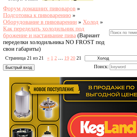
Форум домашних пивоваров
»
Подготовка к пивоварению
»
Оборудование в пивоварении
»
Холод
»
Как переделать холодильник под
брожение и настаивание пива
(Вариант
переделки холодильника NO FROST под
свои габариты)
Страница
21
из
21
«
1
2
…
19
20
21
Поиск: