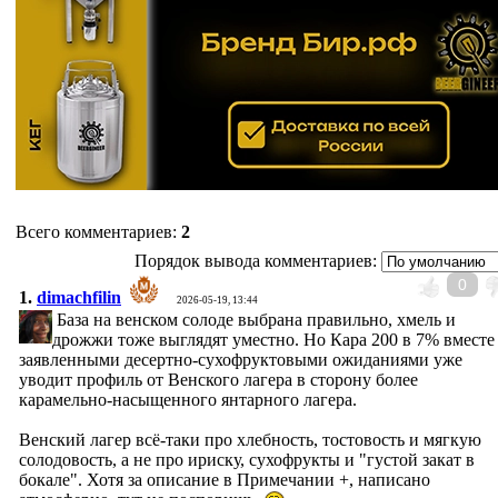
Всего комментариев
:
2
Порядок вывода комментариев:
0
1.
dimachfilin
2026-05-19, 13:44
База на венском солоде выбрана правильно, хмель и
дрожжи тоже выглядят уместно. Но Кара 200 в 7% вместе
заявленными десертно-сухофруктовыми ожиданиями уже
уводит профиль от Венского лагера в сторону более
карамельно-насыщенного янтарного лагера.
Венский лагер всё-таки про хлебность, тостовость и мягкую
солодовость, а не про ириску, сухофрукты и "густой закат в
бокале". Хотя за описание в Примечании +, написано