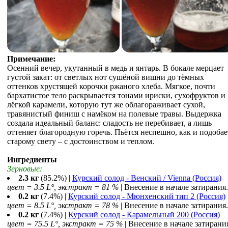
Примечание:
Осенний вечер, укутанный в медь и янтарь. В бокале мерцает
густой закат: от светлых нот сушёной вишни до тёмных
оттенков хрустящей корочки ржаного хлеба. Мягкое, почти
бархатистое тело раскрывается тонами ириски, сухофруктов и
лёгкой карамели, которую тут же облагораживает сухой,
травянистый финиш с намёком на полевые травы. Выдержка
создала идеальный баланс: сладость не перебивает, а лишь
оттеняет благородную горечь. Пьётся неспешно, как и подобае
старому свету – с достоинством и теплом.
Ингредиенты
Зерновые:
2.3 кг
(85.2%) |
Курский солод - Венский / Vienna (Россия)
цвет = 3.5 L°, экстракт = 81 %
| Внесение в начале затирания.
0.2 кг
(7.4%) |
Курский солод - Мюнхенский тип 2 (Россия)
цвет = 8.5 L°, экстракт = 78 %
| Внесение в начале затирания.
0.2 кг
(7.4%) |
Курский солод - Карамельный 200 (Россия)
цвет = 75.5 L°, экстракт = 75 %
| Внесение в начале затирани