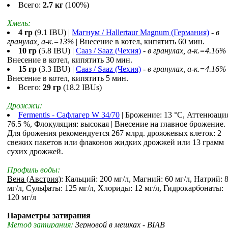
Всего:
2.7 кг
(100%)
Хмель:
4 гр
(9.1 IBU) |
Магнум / Hallertaur Magnum (Германия)
-
в
гранулах, a-к.=13%
| Внесение в котел, кипятить 60 мин.
10 гр
(5.8 IBU) |
Сааз / Saaz (Чехия)
-
в гранулах, a-к.=4.16%
Внесение в котел, кипятить 30 мин.
15 гр
(3.3 IBU) |
Сааз / Saaz (Чехия)
-
в гранулах, a-к.=4.16%
Внесение в котел, кипятить 5 мин.
Всего:
29 гр
(18.2 IBUs)
Дрожжи:
Fermentis - Сафлагер W 34/70
| Брожение: 13 °С, Аттенюаци
76.5 %, Флокуляция: высокая | Внесение на главное брожение.
Для брожения рекомендуется 267 млрд. дрожжевых клеток: 2
свежих пакетов или флаконов жидких дрожжей или 13 грамм
сухих дрожжей.
Профиль воды:
Вена (Австрия)
: Кальций: 200 мг/л, Магний: 60 мг/л, Натрий: 
мг/л, Сульфаты: 125 мг/л, Хлориды: 12 мг/л, Гидрокарбонаты:
120 мг/л
Параметры затирания
Метод затирания:
Зерновой в мешках - BIAB