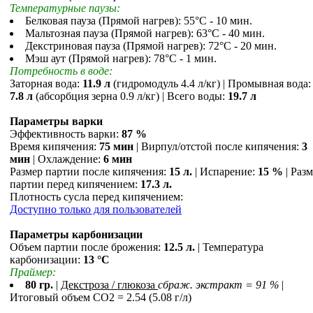
Температурные паузы:
Белковая пауза (Прямой нагрев): 55°С - 10 мин.
Мальтозная пауза (Прямой нагрев): 63°С - 40 мин.
Декстриновая пауза (Прямой нагрев): 72°С - 20 мин.
Мэш аут (Прямой нагрев): 78°С - 1 мин.
Потребность в воде:
Заторная вода:
11.9 л
(гидромодуль 4.4 л/кг) | Промывная вода:
7.8 л
(абсорбция зерна 0.9 л/кг) | Всего воды:
19.7 л
Параметры варки
Эффективность варки:
87 %
Время кипячения:
75 мин
| Вирпул/отстой после кипячения:
3
мин
| Охлаждение:
6 мин
Размер партии после кипячения:
15 л.
| Испарение:
15 %
| Раз
партии перед кипячением:
17.3 л.
Плотность сусла перед кипячением:
Доступно только для пользователей
Параметры карбонизации
Объем партии после брожения:
12.5 л.
| Температура
карбонизации:
13 °С
Праймер:
80 гр.
|
Декстроза / глюкоза
сбраж. экстракт = 91 %
|
Итоговый объем СO2 = 2.54 (5.08 г/л)