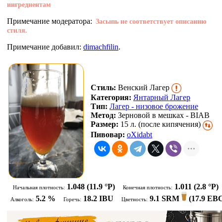
ингредиентам
Примечание модератора:
Засыпь не соответствует описанию
стиля.
Примечание добавил:
dimachfilin
.
Стиль:
Венский Лагер
Категория:
Янтарный Лагер
Тип:
Лагер - низовое брожение
Метод:
Зерновой в мешках - BIAB
Размер:
15 л. (после кипячения)
Пивовар:
oXidabt
1.048
(11.9 °P)
1.011
(2.8 °P)
Начальная плотность:
Конечная плотность:
5.2 %
18.2 IBU
9.1 SRM
(
17.9 EB
Алкоголь:
Горечь:
Цветность: