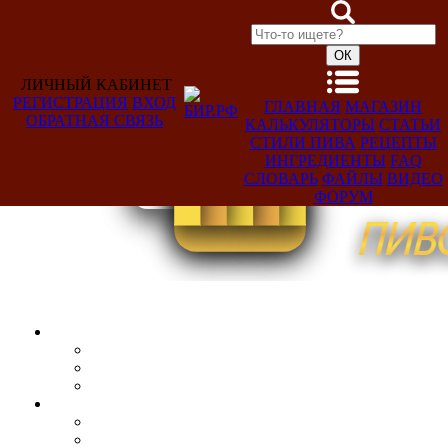
ЛИЧНЫЙ КАБИНЕТ
РЕГИСТРАЦИЯ
ВХОД
ГЛАВНАЯ
МАГАЗИН
ОБРАТНАЯ СВЯЗЬ
КАЛЬКУЛЯТОРЫ
СТАТЬИ
Добро
СТИЛИ ПИВА
РЕЦЕПТЫ
пожаловать,
ИНГРЕДИЕНТЫ
FAQ
Гость!
СЛОВАРЬ
ФАЙЛЫ
ВИДЕО
ФОРУМ