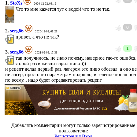
1.
StoXs
2020-12-02, 08:12
Что то мне кажется тут с водой что то не так.
0
2.
serg66
2020-12-02, 08:26
привет, а что не так?
1
3.
serg66
2021-02-09, 17:36
так получилось, не знаю почему, наверное где-то ошибся,
второй раз в жизни варил пиво )))
и рецепт делал первый раз, лагером это пиво обозвал, а оно ве
не лагер, просто по параметрам подошло, в зеленое попал поч
по всему... надо будет отредактировать рецепт
Добавлять комментарии могут только зарегистрированные
пользователи:
Регистрация
Вход