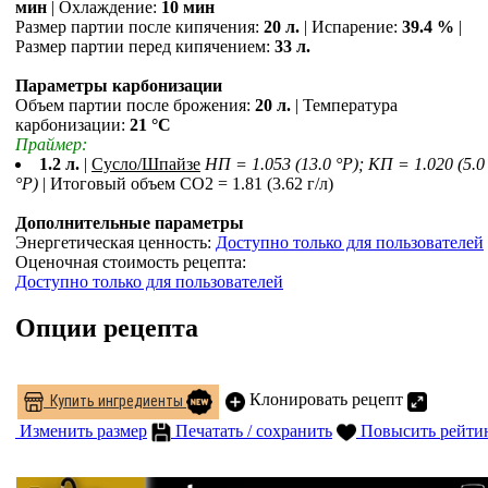
мин
| Охлаждение:
10 мин
Размер партии после кипячения:
20 л.
| Испарение:
39.4 %
|
Размер партии перед кипячением:
33 л.
Параметры карбонизации
Объем партии после брожения:
20 л.
| Температура
карбонизации:
21 °С
Праймер:
1.2 л.
|
Сусло/Шпайзе
НП = 1.053 (13.0 °P); КП = 1.020 (5.0
°P)
| Итоговый объем СO2 = 1.81 (3.62 г/л)
Дополнительные параметры
Энергетическая ценность:
Доступно только для пользователей
Оценочная стоимость рецепта:
Доступно только для пользователей
Опции рецепта
Клонировать рецепт
Купить ингредиенты
Изменить размер
Печатать / сохранить
Повысить рейти