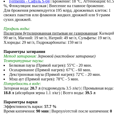
Fermentis - Сафэль S-04
| Брожение: 18 °С, Аттенюация: 61.5
%, Флокуляция: высокая | Внесение на главное брожение.
Для брожения рекомендуется 195 млрд. дрожжевых клеток: 1
свежих пакетов или флаконов жидких дрожжей или 9 грамм
сухих дрожжей.
Профиль воды:
Пилигрим бутилированная питьевая не газированная
: Кальций
99 мг/л, Магний: 19 мг/л, Натрий: 49 мг/л, Сульфаты: 19 мг/л,
Хлориды: 29 мг/л, Гидрокарбонаты: 159 мг/л
Параметры затирания
Метод затирания:
Зерновой (настойное затирание)
Температурные паузы:
Белковая пауза (Прямой нагрев): 55°С - 20 мин.
Осахаривание (Прямой нагрев): 67°С - 60 мин.
Декстриновая пауза (Прямой нагрев): 72°С - 20 мин.
Мэш аут (Прямой нагрев): 78°С - 5 мин.
Потребность в воде:
Заторная вода:
20.7 л
(гидромодуль 3.5 л/кг) | Промывная вода:
18.8 л
(абсорбция зерна 1.1 л/кг) | Всего воды:
39.5 л
Параметры варки
Эффективность варки:
57.7 %
Время кипячения:
90 мин
| Вирпул/отстой после кипячения:
0