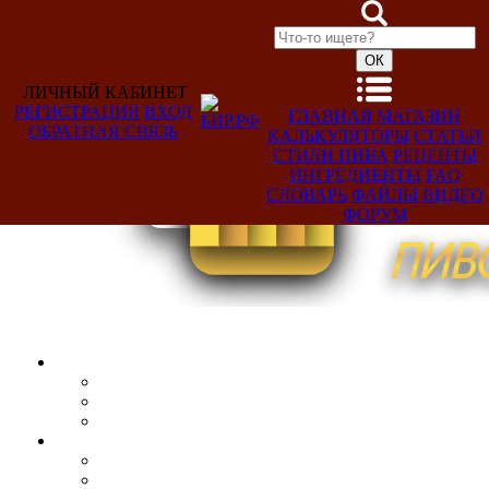
ЛИЧНЫЙ КАБИНЕТ
РЕГИСТРАЦИЯ
ВХОД
ГЛАВНАЯ
МАГАЗИН
ОБРАТНАЯ СВЯЗЬ
КАЛЬКУЛЯТОРЫ
СТАТЬИ
Добро
СТИЛИ ПИВА
РЕЦЕПТЫ
пожаловать,
ИНГРЕДИЕНТЫ
FAQ
Гость!
СЛОВАРЬ
ФАЙЛЫ
ВИДЕО
ФОРУМ