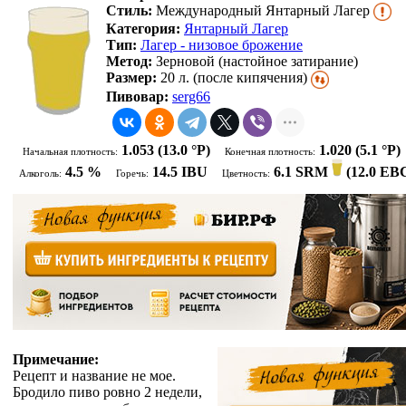
Стиль:
Международный Янтарный Лагер
Категория:
Янтарный Лагер
Тип:
Лагер - низовое брожение
Метод:
Зерновой (настойное затирание)
Размер:
20 л. (после кипячения)
Пивовар:
serg66
1.053
(13.0 °P)
1.020
(5.1 °P)
Начальная плотность:
Конечная плотность:
4.5 %
14.5 IBU
6.1 SRM
(
12.0 EB
Алкоголь:
Горечь:
Цветность:
Примечание:
Рецепт и название не мое.
Бродило пиво ровно 2 недели,