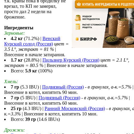
т.к. краны пока в бродилку не
врезал, то КП не замерял,
просто дал 2 недели на
брожение.
Ингредиенты
Зерновые:
4.2 кг
(71.2%) |
Венский
Курский солод (Россия)
цвет =
3.5 L°, экстракт = 81 %
|
Внесение в начале затирания.
1.7 кг
(28.8%) |
Пильзнер Курский (Россия)
цвет = 2.1 L°,
экстракт = 80.5 %
| Внесение в начале затирания.
Всего:
5.9 кг
(100%)
Хмель:
7 гр
(5.3 IBU) |
Подвязный (Россия)
-
в гранулах, a-к.=5.7%
|
Внесение в котел, кипятить 90 мин.
7 гр
(5 IBU) |
Подвязный (Россия)
-
в гранулах, a-к.=5.7%
|
Внесение в котел, кипятить 60 мин.
25 гр
(4.3 IBU) |
Ранний Московский (Россия)
-
в гранулах, 
к.=3.3%
| Внесение в котел, кипятить 10 мин.
Всего:
39 гр
(14.6 IBUs)
Дрожжи: