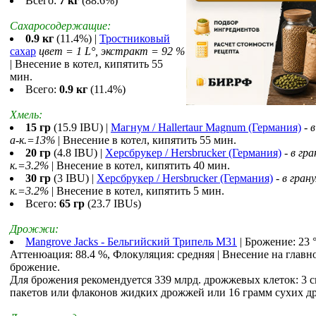
Всего:
7 кг
(88.6%)
Сахаросодержащие:
0.9 кг
(11.4%) |
Тростниковый
сахар
цвет = 1 L°, экстракт = 92 %
| Внесение в котел, кипятить 55
мин.
Всего:
0.9 кг
(11.4%)
Хмель:
15 гр
(15.9 IBU) |
Магнум / Hallertaur Magnum (Германия)
-
в
a-к.=13%
| Внесение в котел, кипятить 55 мин.
20 гр
(4.8 IBU) |
Херсбрукер / Hersbrucker (Германия)
-
в гра
к.=3.2%
| Внесение в котел, кипятить 40 мин.
30 гр
(3 IBU) |
Херсбрукер / Hersbrucker (Германия)
-
в грану
к.=3.2%
| Внесение в котел, кипятить 5 мин.
Всего:
65 гр
(23.7 IBUs)
Дрожжи:
Mangrove Jacks - Бельгийский Трипель M31
| Брожение: 23 
Аттенюация: 88.4 %, Флокуляция: средняя | Внесение на главн
брожение.
Для брожения рекомендуется 339 млрд. дрожжевых клеток: 3 
пакетов или флаконов жидких дрожжей или 16 грамм сухих д