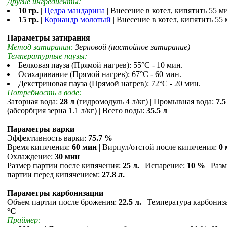
Другие ингредиенты:
10 гр.
|
Цедра мандарина
| Внесение в котел, кипятить 55 м
15 гр.
|
Кориандр молотый
| Внесение в котел, кипятить 55 
Параметры затирания
Метод затирания:
Зерновой (настойное затирание)
Температурные паузы:
Белковая пауза (Прямой нагрев): 55°С - 10 мин.
Осахаривание (Прямой нагрев): 67°С - 60 мин.
Декстриновая пауза (Прямой нагрев): 72°С - 20 мин.
Потребность в воде:
Заторная вода:
28 л
(гидромодуль 4 л/кг) | Промывная вода:
7.5
(абсорбция зерна 1.1 л/кг) | Всего воды:
35.5 л
Параметры варки
Эффективность варки:
75.7 %
Время кипячения:
60 мин
| Вирпул/отстой после кипячения:
0
Охлаждение:
30 мин
Размер партии после кипячения:
25 л.
| Испарение:
10 %
| Раз
партии перед кипячением:
27.8 л.
Параметры карбонизации
Объем партии после брожения:
22.5 л.
| Температура карбониз
°С
Праймер: