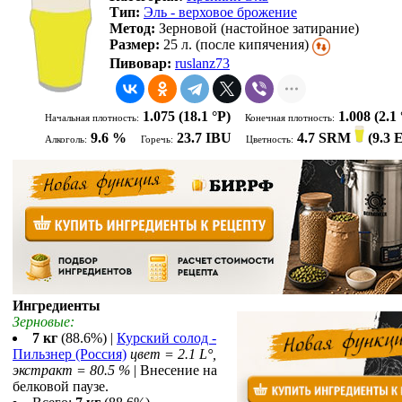
Тип:
Эль - верховое брожение
Метод:
Зерновой (настойное затирание)
Размер:
25 л. (после кипячения)
Пивовар:
ruslanz73
1.075
(18.1 °P)
1.008
(2.1 
Начальная плотность:
Конечная плотность:
9.6 %
23.7 IBU
4.7 SRM
(
9.3
Алкоголь:
Горечь:
Цветность:
Ингредиенты
Зерновые:
7 кг
(88.6%) |
Курский солод -
Пильзнер (Россия)
цвет = 2.1 L°,
экстракт = 80.5 %
| Внесение на
белковой паузе.