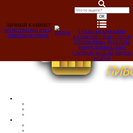
ЛИЧНЫЙ КАБИНЕТ
РЕГИСТРАЦИЯ
ВХОД
ГЛАВНАЯ
МАГАЗИН
ОБРАТНАЯ СВЯЗЬ
КАЛЬКУЛЯТОРЫ
СТАТЬИ
Добро
СТИЛИ ПИВА
РЕЦЕПТЫ
пожаловать,
ИНГРЕДИЕНТЫ
FAQ
Гость!
СЛОВАРЬ
ФАЙЛЫ
ВИДЕО
ФОРУМ