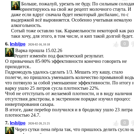
Больше, пожалуй, урезать не буду. По сильным солода
ориентируюсь на свой же рецепт молочного стаута. И
даже если вдруг сначала будет некоторый дисбаланс, то с
выдержкой всё выровняется. Особенно учитывая немалую
алкогольность.
Сотый тоже оставлю так. Карамельности некоторой как раз
таки хочу, для этого, в том числе, и кип такой долгий будет.
6.
leshijpo
0
2026-02-16, 10:18
Варка прошла 15.02.26
Рецепт изменён под фактический результат.
О привычных 85-90% эффективности конечно говорить не
приходится..
Гидромодуль удалось сделать 1/3. Мешать эту кашу, стало
полегче, но пришлось уменьшить количество промывной вод
что потянуло за собой уменьшение эффективности. По итогу 
варку ушло 25 литров сусла плотностью 22%.
Чтоб не оттступать от желаемой плотности, и в виду наличия
отсутствия декстрозы, в экстренном порядке изучил процесс
инвертирования сахара.
В итоге, даже перебор получился и в бродилку ушло 23 литра
плотностью 24.7.
7.
leshijpo
0
2026-02-20, 21:21
Через сутки пена пёрла так, что пришлось делить сусло н