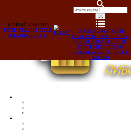
ЛИЧНЫЙ КАБИНЕТ
РЕГИСТРАЦИЯ
ВХОД
ГЛАВНАЯ
МАГАЗИН
ОБРАТНАЯ СВЯЗЬ
КАЛЬКУЛЯТОРЫ
СТАТЬИ
Добро
СТИЛИ ПИВА
РЕЦЕПТЫ
пожаловать,
ИНГРЕДИЕНТЫ
FAQ
Гость!
СЛОВАРЬ
ФАЙЛЫ
ВИДЕО
ФОРУМ