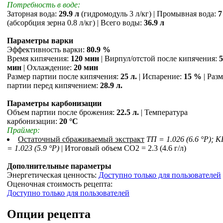
Потребность в воде:
Заторная вода:
29.9 л
(гидромодуль 3 л/кг) | Промывная вода:
7
(абсорбция зерна 0.8 л/кг) | Всего воды:
36.9 л
Параметры варки
Эффективность варки:
80.9 %
Время кипячения:
120 мин
| Вирпул/отстой после кипячения:
5
мин
| Охлаждение:
20 мин
Размер партии после кипячения:
25 л.
| Испарение:
15 %
| Раз
партии перед кипячением:
28.9 л.
Параметры карбонизации
Объем партии после брожения:
22.5 л.
| Температура
карбонизации:
20 °С
Праймер:
Остаточный сбраживаемый экстракт
ТП = 1.026 (6.6 °P); 
= 1.023 (5.9 °P)
| Итоговый объем СO2 = 2.3 (4.6 г/л)
Дополнительные параметры
Энергетическая ценность:
Доступно только для пользователей
Оценочная стоимость рецепта:
Доступно только для пользователей
Опции рецепта