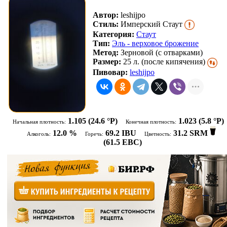
Автор:
leshijpo
Стиль:
Имперский Стаут
Категория:
Стаут
Тип:
Эль - верховое брожение
Метод:
Зерновой (с отварками)
Размер:
25 л. (после кипячения)
Пивовар:
leshijpo
1.105
(24.6 °P)
1.023
(5.8 °P)
Начальная плотность:
Конечная плотность:
12.0 %
69.2 IBU
31.2 SRM
Алкоголь:
Горечь:
Цветность:
(
61.5 EBC
)