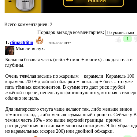
Всего комментариев
:
7
Порядок вывода комментариев:
1
1.
dimachfilin
2026-02-02, 00:17
Мысли вслух.
Большая базовая часть (пэйл + пилс + мюних) - ок для тела и
глубины.
Очень тяжёлая засыпь по жареным + карамели. Карамель 100 
карамель 200 + двойной обжарки + шоколад + блэк - это уже
пять тёмных компонентов. В сумме это даст риск грубой
жжёной горечи, пепельную финишную ноту, которая в импер
обычно не цель.
Для имперского стаута чаще делают так, либо меньше видов
тёмного солода, либо меньше суммарный процент. Сейчас у В
тёмная часть 16% - это выше верхней границы, причём
распределённая по слишком многим позициям. Я бы убрал од
из карамельных (скорее 200) или двойной обжарки.