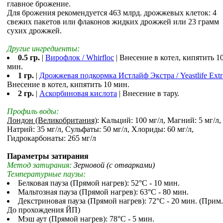
главное брожение.
Для брожения рекомендуется 463 млрд. дрожжевых клеток: 4
свежих пакетов или флаконов жидких дрожжей или 23 грамм
сухих дрожжей.
Другие ингредиенты:
0.5 гр.
|
Вирофлок / Whirfloc
| Внесение в котел, кипятить 1
мин.
1 гр.
|
Дрожжевая подкормка Истлайф Экстра / Yeastlife Extr
Внесение в котел, кипятить 10 мин.
2 гр.
|
Аскорбиновая кислота
| Внесение в тару.
Профиль воды:
Лондон (Великобритания)
: Кальций: 100 мг/л, Магний: 5 мг/л,
Натрий: 35 мг/л, Сульфаты: 50 мг/л, Хлориды: 60 мг/л,
Гидрокарбонаты: 265 мг/л
Параметры затирания
Метод затирания:
Зерновой (с отварками)
Температурные паузы:
Белковая пауза (Прямой нагрев): 52°С - 10 мин.
Мальтозная пауза (Прямой нагрев): 63°С - 80 мин.
Декстриновая пауза (Прямой нагрев): 72°С - 20 мин. (Прим.
До прохождения ЙП)
Мэш аут (Прямой нагрев): 78°С - 5 мин.