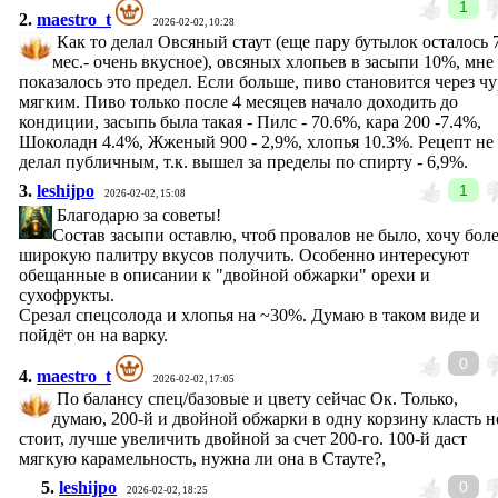
1
2.
maestro_t
2026-02-02, 10:28
Как то делал Овсяный стаут (еще пару бутылок осталось 
мес.- очень вкусное), овсяных хлопьев в засыпи 10%, мне
показалось это предел. Если больше, пиво становится через чу
мягким. Пиво только после 4 месяцев начало доходить до
кондиции, засыпь была такая - Пилс - 70.6%, кара 200 -7.4%,
Шоколадн 4.4%, Жженый 900 - 2,9%, хлопья 10.3%. Рецепт не
делал публичным, т.к. вышел за пределы по спирту - 6,9%.
3.
leshijpo
1
2026-02-02, 15:08
Благодарю за советы!
Состав засыпи оставлю, чтоб провалов не было, хочу бол
широкую палитру вкусов получить. Особенно интересуют
обещанные в описании к "двойной обжарки" орехи и
сухофрукты.
Срезал спецсолода и хлопья на ~30%. Думаю в таком виде и
пойдёт он на варку.
0
4.
maestro_t
2026-02-02, 17:05
По балансу спец/базовые и цвету сейчас Ок. Только,
думаю, 200-й и двойной обжарки в одну корзину класть н
стоит, лучше увеличить двойной за счет 200-го. 100-й даст
мягкую карамельность, нужна ли она в Стауте?,
5.
leshijpo
0
2026-02-02, 18:25