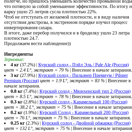
полегче, но пришлось уменьшить количество промывной воды
что потянуло за собой уменьшение эффективности. По итогу н
варку ушло 25 литров сусла плотностью 22%.
Чтоб не оттступать от желаемой плотности, и в виду наличия
отсутствия декстрозы, в экстренном порядке изучил процесс
инвертирования сахара.
В итоге, даже перебор получился и в бродилку ушло 23 литра
плотностью 24.7.
Продолжаем вести наблюдение))
Ингредиенты
Зерновые:
4 кг
(37.2%) |
Курский солод - Пэйл Эль / Pale Ale (Россия)
цвет = 2.4 L°, экстракт = 79 %
| Внесение в начале затирания.
3 кг
(27.9%) |
Курский солод - Пильзнер Премиум / Pilsner
Premium (Россия)
цвет = 1.9 L°, экстракт = 83 %
| Внесение в
начале затирания.
0.8 кг
(7.4%) |
Курский солод - Мюнхенский тип 2 (Россия)
цвет = 8.5 L°, экстракт = 78 %
| Внесение в начале затирания.
0.3 кг
(2.8%) |
Курский солод - Карамельный 100 (Россия)
цвет = 38.2 L°, экстракт = 75 %
| Внесение в начале затирани
0.2 кг
(1.9%) |
Курский Солод - Карамельный 200 (Россия)
цвет = 76 L°, экстракт = 75 %
| Внесение в начале затирания.
0.25 кг
(2.3%) |
Курский солод - Двойной обжарки (Россия)
цвет = 132 L°, экстракт = 75 %
| Внесение в начале затирания