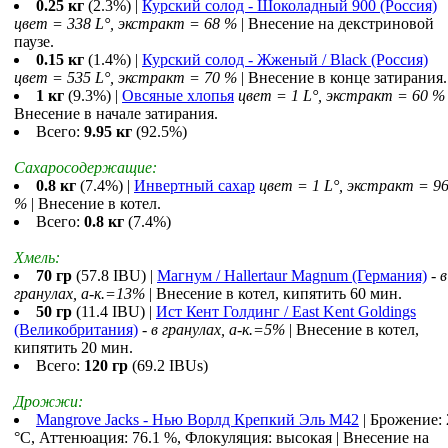
0.25 кг
(2.3%) |
Курский солод - Шоколадный 900 (Россия)
цвет = 338 L°, экстракт = 68 %
| Внесение на декстриновой
паузе.
0.15 кг
(1.4%) |
Курский солод - Жженый / Black (Россия)
цвет = 535 L°, экстракт = 70 %
| Внесение в конце затирания.
1 кг
(9.3%) |
Овсяные хлопья
цвет = 1 L°, экстракт = 60 %
Внесение в начале затирания.
Всего:
9.95 кг
(92.5%)
Сахаросодержащие:
0.8 кг
(7.4%) |
Инвертный сахар
цвет = 1 L°, экстракт = 9
%
| Внесение в котел.
Всего:
0.8 кг
(7.4%)
Хмель:
70 гр
(57.8 IBU) |
Магнум / Hallertaur Magnum (Германия)
-
в
гранулах, a-к.=13%
| Внесение в котел, кипятить 60 мин.
50 гр
(11.4 IBU) |
Ист Кент Голдинг / East Kent Goldings
(Великобритания)
-
в гранулах, a-к.=5%
| Внесение в котел,
кипятить 20 мин.
Всего:
120 гр
(69.2 IBUs)
Дрожжи:
Mangrove Jacks - Нью Ворлд Крепкий Эль M42
| Брожение: 
°С, Аттенюация: 76.1 %, Флокуляция: высокая | Внесение на