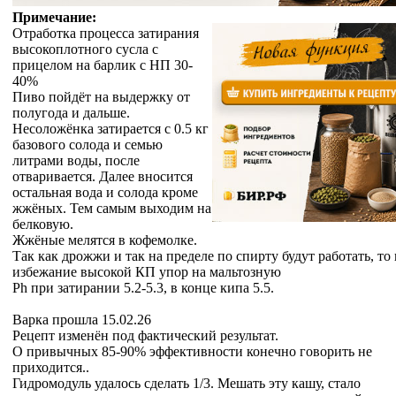
Примечание:
Отработка процесса затирания
высокоплотного сусла с
прицелом на барлик с НП 30-
40%
Пиво пойдёт на выдержку от
полугода и дальше.
Несоложёнка затирается с 0.5 кг
базового солода и семью
литрами воды, после
отваривается. Далее вносится
остальная вода и солода кроме
жжёных. Тем самым выходим на
белковую.
Жжёные мелятся в кофемолке.
Так как дрожжи и так на пределе по спирту будут работать, то 
избежание высокой КП упор на мальтозную
Ph при затирании 5.2-5.3, в конце кипа 5.5.
Варка прошла 15.02.26
Рецепт изменён под фактический результат.
О привычных 85-90% эффективности конечно говорить не
приходится..
Гидромодуль удалось сделать 1/3. Мешать эту кашу, стало