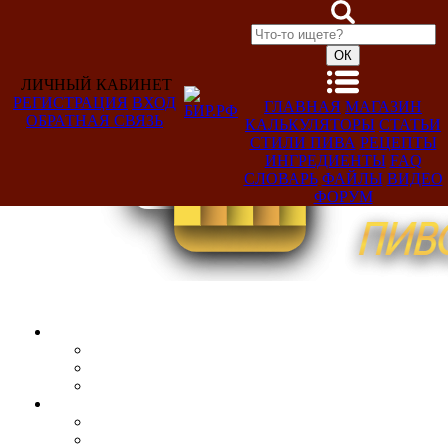
ЛИЧНЫЙ КАБИНЕТ
РЕГИСТРАЦИЯ
ВХОД
ГЛАВНАЯ
МАГАЗИН
ОБРАТНАЯ СВЯЗЬ
КАЛЬКУЛЯТОРЫ
СТАТЬИ
Добро
СТИЛИ ПИВА
РЕЦЕПТЫ
пожаловать,
ИНГРЕДИЕНТЫ
FAQ
Гость!
СЛОВАРЬ
ФАЙЛЫ
ВИДЕО
ФОРУМ