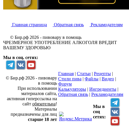
Главная страница
Обратная связь
Рекламодателям
© Бир.рф 2026 - пивовару в помощь
ЧРЕЗМЕРНОЕ УПОТРЕБЛЕНИЕ АЛКОГОЛЯ ВРЕДИТ
ВАШЕМУ ЗДОРОВЬЮ
Мы в соц. сетях:
Главная
|
Статьи
|
Рецепты
|
© Бир.рф 2026 - пивовару
Стили пива
|
Файлы
|
Видео
|
в помощь
Форум
При использовании
Калькуляторы
|
Ингредиенты
|
материалов сайта,
Обратная связь
|
Рекламодателям
активная гиперссылка на
сайт
обязательна
!
Мы в
Материалы
соц
предназначены для лиц
сетях:
старше 18 лет