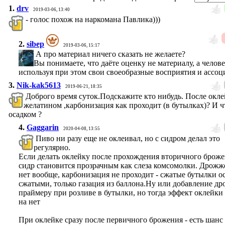
1.
drv
2019-03-06, 13:40
- голос похож на наркомана Павлика)))
2.
sibep
2019-03-06, 15:17
А про материал ничего сказать не желаете?
Вы понимаете, что даёте оценку не материалу, а челове
используя при этом свои своеобразные восприятия и ассо
3.
Nik-kak5613
2019-06-21, 18:35
Доброго время суток.Подскажите кто нибудь. После окл
желатином ,карбонизация как проходит (в бутылках)? И ч
осадком ?
4.
Gaggarin
2020-04-08, 13:55
Пиво ни разу еще не оклеивал, но с сидром делал это
регулярно.
Если делать оклейку после прохождения вторичного броже
сидр становится прозрачным как слеза комсомолки. Дрожж
нет вообще, карбонизация не проходит - сжатые бутылки о
сжатыми, только газация из баллона.Ну или добавление д
праймеру при розливе в бутылки, но тогда эффект оклейки
на нет
При оклейке сразу после первичного брожения - есть шанс