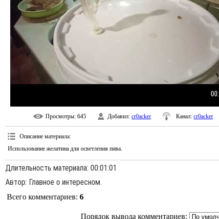
00
Просмотры
: 645
Добавил
:
cr0acker
Канал
:
cr0acker
Описание материала
:
Использование желатина для осветления пива.
Длительность материала
: 00:01:01
Автор
: Главное о интересном.
Всего комментариев
:
6
Порядок вывода комментариев: