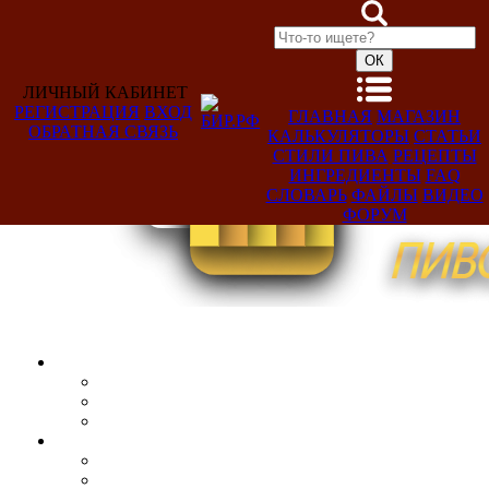
ЛИЧНЫЙ КАБИНЕТ
РЕГИСТРАЦИЯ
ВХОД
ГЛАВНАЯ
МАГАЗИН
ОБРАТНАЯ СВЯЗЬ
КАЛЬКУЛЯТОРЫ
СТАТЬИ
Добро
СТИЛИ ПИВА
РЕЦЕПТЫ
пожаловать,
ИНГРЕДИЕНТЫ
FAQ
Гость!
СЛОВАРЬ
ФАЙЛЫ
ВИДЕО
ФОРУМ