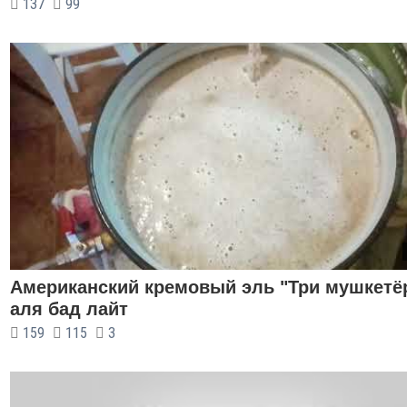
137
99
Американский кремовый эль "Три мушкетё
аля бад лайт
159
115
3