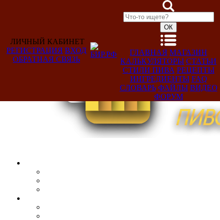
ЛИЧНЫЙ КАБИНЕТ
РЕГИСТРАЦИЯ
ВХОД
ГЛАВНАЯ
МАГАЗИН
ОБРАТНАЯ СВЯЗЬ
КАЛЬКУЛЯТОРЫ
СТАТЬИ
Добро
СТИЛИ ПИВА
РЕЦЕПТЫ
пожаловать,
ИНГРЕДИЕНТЫ
FAQ
Гость!
СЛОВАРЬ
ФАЙЛЫ
ВИДЕО
ФОРУМ