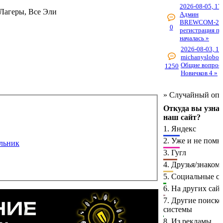
2026-08-05, 17
 Лагеры, Все Эли
Админ
BREWCOM-20
0
регистрация п
началась »
2026-08-03, 18
michanyslobod
Общие вопрос
1250
Новичков 4 »
»
Случайный опр
Откуда вы узна
наш сайт?
1.
Яндекс
2.
Уже и не пом
льник
3.
Гугл
4.
Друзья/знаком
5.
Социальные се
6.
На других сай
7.
Другие поиско
системы
8.
Из рекламы