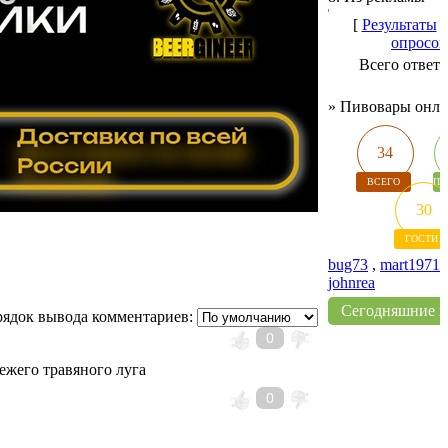
[
Результаты
опросов
Всего ответ
»
Пивовары онл
34
ВСЕГО
ПИ
30
ГОСТИ
bug73
,
mart1971
johnrea
Сегодняшние 
ядок вывода комментариев:
0
вежего травяного луга
0