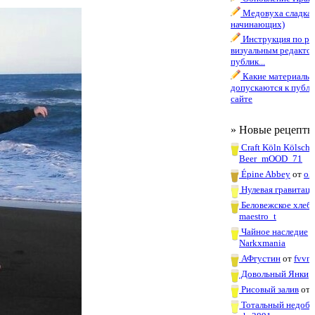
Медовуха сладкая
начинающих)
Инструкция по ра
визуальным редакто
публик...
Какие материалы
допускаются к публи
сайте
» Новые рецепты
Craft Köln Kölsch
Beer_mOOD_71
Épine Abbey
от
oX
Нулевая гравитаци
Беловежское хлеб
maestro_t
Чайное наследие
о
Narkxmania
АФгустин
от
fvvn
Довольный Янки
Рисовый залив
от
Тотальный недоб