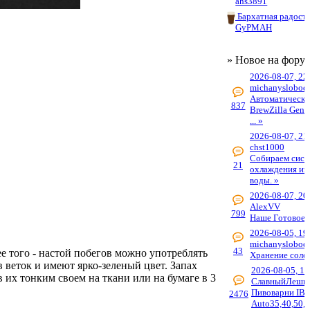
ahs3891
Бархатная радост
GyPMAH
» Новое на фору
2026-08-07, 22
michanyslobod
Автоматическа
837
BrewZilla Gen4
... »
2026-08-07, 21
chst1000
Собираем сист
21
охлаждения из 
воды. »
2026-08-07, 20
AlexVV
799
Наше Готовое 
2026-08-05, 19
michanyslobod
43
 того - настой побегов можно употреблять
Хранение соло
веток и имеют ярко-зеленый цвет. Запах
2026-08-05, 19
их тонким своем на ткани или на бумаге в 3
СлавныйЛеши
Пивоварни IBr
2476
Auto35,40,50,6