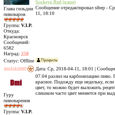
Sockeye Red (клон)
Сообщение отредактировал
sibep
-
Ср
Глава гильдии
11, 18:10
пивоваров
Группа:
V.I.P.
Откуда:
Красноярск
Сообщений:
6582
Наград:
258
Статус:
Offline
Дата: Ср, 2018-04-11, 18:01 | Сообщ
dmi32410689
07.04 разлил на карбонизацию пиво.
красное. Подожду еще недельку, если
цвет, то можно будет выложить рецеп
слишком часто цвет меняется при выд
Гуру
пивоварения
Группа:
V.I.P.