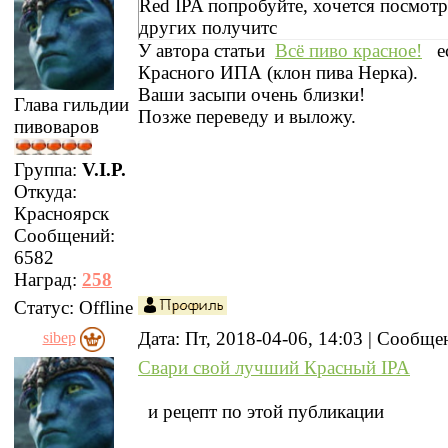
Red IPA попробуйте, хочется посмотр
других получитс
У автора статьи
Всё пиво красное!
ес
Красного ИПА (клон пива Нерка).
Ваши засыпи очень близки!
Глава гильдии
Позже переведу и выложу.
пивоваров
Группа:
V.I.P.
Откуда:
Красноярск
Сообщений:
6582
Наград:
258
Статус:
Offline
Дата: Пт, 2018-04-06, 14:03 | Сообщ
sibep
Свари свой лучший Красный IPA
и рецепт по этой публикации