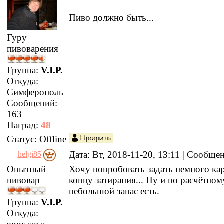
Пиво должно быть...
Гуру
пивоварения
Группа:
V.I.P.
Откуда:
Симферополь
Сообщений:
163
Наград:
48
Статус:
Offline
Дата: Вт, 2018-11-20, 13:11 | Сообще
helgi85
Опытный
Хочу попробовать задать немного кар
пивовар
концу затирания... Ну и по расчётно
небольшой запас есть.
Группа:
V.I.P.
Откуда: