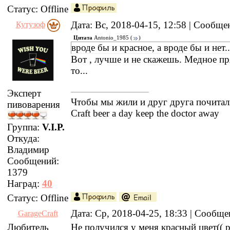
Статус:
Offline
Дата: Вс, 2018-04-15, 12:58 | Сообщ
Кутузоф
Цитата
Antonio_1985
(
)
вроде бы и красное, а вроде бы и нет..
Вот , лучше и не скажешь. Медное пр
то...
Эксперт
Чтобы мы жили и друг друга почитал
пивоварения
Craft beer a day keep the doctor away
Группа:
V.I.P.
Откуда:
Владимир
Сообщений:
1379
Наград:
40
Статус:
Offline
Дата: Ср, 2018-04-25, 18:33 | Сообщ
GarageCraft
Любитель
Не получился у меня красный цвет(( 