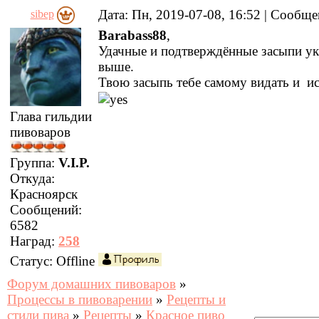
Дата: Пн, 2019-07-08, 16:52 | Сообщ
sibep
Barabass88
,
Удачные и подтверждённые засыпи ук
выше.
Твою засыпь тебе самому видать и ис
Глава гильдии
пивоваров
Группа:
V.I.P.
Откуда:
Красноярск
Сообщений:
6582
Наград:
258
Статус:
Offline
Форум домашних пивоваров
»
Процессы в пивоварении
»
Рецепты и
стили пива
»
Рецепты
»
Красное пиво