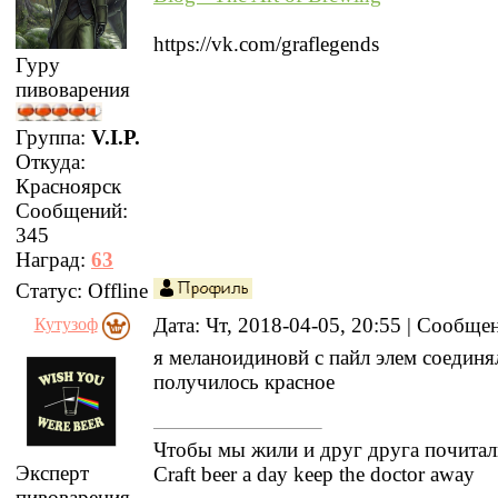
https://vk.com/graflegends
Гуру
пивоварения
Группа:
V.I.P.
Откуда:
Красноярск
Сообщений:
345
Наград:
63
Статус:
Offline
Дата: Чт, 2018-04-05, 20:55 | Сообщ
Кутузоф
я меланоидиновй с пайл элем соединял
получилось красное
Чтобы мы жили и друг друга почитал
Эксперт
Craft beer a day keep the doctor away
пивоварения