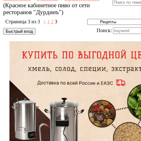
(Красное кабинетное пиво от сети
ресторанов "Дурдинъ")
Страница
3
из
3
«
1
2
3
Поиск: