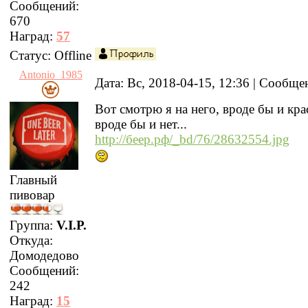
Сообщений:
670
Наград:
57
Статус:
Offline
Antonio_1985
Дата: Вс, 2018-04-15, 12:36 | Сообщ
Вот смотрю я на него, вроде бы и кра
вроде бы и нет...
http://беер.рф/_bd/76/28632554.jpg
Главный
пивовар
Группа:
V.I.P.
Откуда:
Домодедово
Сообщений:
242
Наград:
15