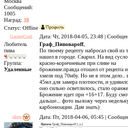
Москва
Сообщений:
1005
Наград:
38
Статус:
Offline
Дата: Чт, 2018-04-05, 23:48 | Сообщ
GarageCraft
Любитель
Граф_Пивоварoff
,
пива
По твоему рецепту набросал свой из т
нашел в городе. Сварил. На вид сусл
Группа:
красно-коричневым при сливе на
Удаленные
брожение.правда отошел от рецепта и
хмеля под 70ибу. Но не в этом дело.. 
45мл для замера плотности, и удивилс
оно сильно осветлилось, стало оранж
Брожение идет при +16+17. Буду смо
дальше... фото выложу через недельк
карбонизации. Дам знать)
Дата: Пт, 2018-04-06, 05:45 | Сообщ
sibep
Цитата
Граф_Пивоварoff
(
)