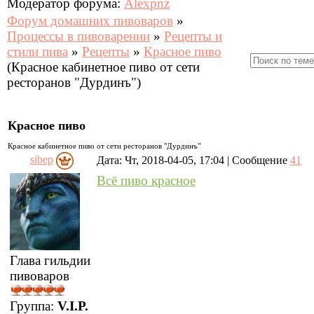
Модератор форума:
Alexpnz
Форум домашних пивоваров
»
Процессы в пивоварении
»
Рецепты и
стили пива
»
Рецепты
»
Красное пиво
(Красное кабинетное пиво от сети
ресторанов "Дурдинъ")
Красное пиво
Красное кабинетное пиво от сети ресторанов "Дурдинъ"
sibep
Дата: Чт, 2018-04-05, 17:04 | Сообщение
41
Всё пиво красное
Глава гильдии
пивоваров
Группа:
V.I.P.