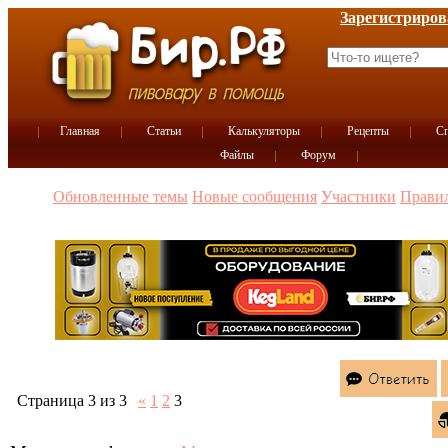
Зарегистриров
Главная
Статьи
Калькуляторы
Рецепты
Сп
Файлы
Форум
Обновленные темы
Новые сообщения
Участники
Прави
Страница
3
из
3
«
1
2
3