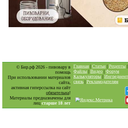
Главная
|
Статьи
|
Рецепты
© Бир.рф 2026 - пивовару в
Файлы
|
Видео
|
Форум
помощь
Калькуляторы
|
Ингредиен
При использовании материалов
связь
|
Рекламодателям
сайта,
активная гиперссылка на сайт
обязательна
!
Материалы предназначены для
лиц
старше 18 лет