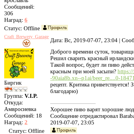
ярославль
Сообщений:
306
Наград:
6
Статус:
Offline
Craft_Brewery_Garage
Дата: Вс, 2019-07-07, 23:04 | Со
Доброго времени суток, товарищ
Решил сварить красный ирландски
Такой вопрос, будет ли пиво дейс
красным при моей засыпи?
https:/
-90aia8b.xn--p1ai/beer_re....0-1847
Биргик
рецепт. Критика приветствуется! 
благодарю)
Группа:
V.I.P.
Откуда:
Амвросиевка
Хорошее пиво варят хорошие люд
Сообщений:
18
Сообщение отредактировал
Barab
Наград:
2
2019-07-07, 23:05
Статус:
Offline