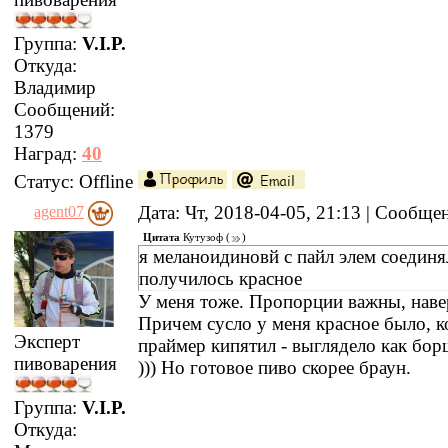
Группа:
V.I.P.
Откуда:
Владимир
Сообщений:
1379
Наград:
40
Статус:
Offline
Дата: Чт, 2018-04-05, 21:13 | Сообщ
agent07
Цитата
Кутузоф
(
)
я меланоидиновй с пайл элем соединя
получилось красное
У меня тоже. Пропорции важны, наве
Причем сусло у меня красное было, к
Эксперт
праймер кипятил - выглядело как бо
пивоварения
))) Но готовое пиво скорее браун.
Группа:
V.I.P.
Откуда: