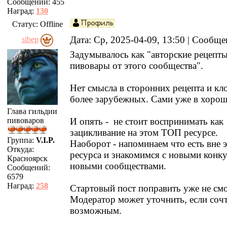
Сообщений:
455
Наград:
130
Статус:
Offline
Дата: Ср, 2025-04-09, 13:50 | Сообщ
sibep
Задумывалось как "авторские рецепт
пивовары от этого сообщества".
Нет смысла в сторонних рецепта и кл
более зарубежных. Сами уже в хорош
Глава гильдии
пивоваров
И опять - не стоит воспринимать как
зацикливание на этом ТОП ресурсе.
Группа:
V.I.P.
Наоборот - напоминаем что есть вне 
Откуда:
ресурса и знакомимся с новыми конк
Красноярск
новыми сообществами.
Сообщений:
6579
Наград:
258
Стартовый пост поправить уже не смо
Модератор может уточнить, если соч
возможным.