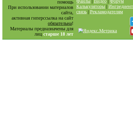
Файлы
|
Видео
|
Форум
помощь
Калькуляторы
|
Ингредиен
При использовании материалов
связь
|
Рекламодателям
сайта,
активная гиперссылка на сайт
обязательна
!
Материалы предназначены для
лиц
старше 18 лет