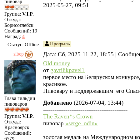
пивовар
2025-05-27, 09:51
Группа:
V.I.P.
Откуда:
Борисоглебск
Сообщений:
19
Наград:
4
Статус:
Offline
Дата: Сб, 2025-11-22, 18:55 | Сообщ
sibep
Old money
от
gavrilikpavel1
первое место на Беларуском конкурсе
красивое.
Пивовару и поддержавшим его Спас
Глава гильдии
Добавлено
(2026-07-04, 13:44)
пивоваров
---------------------------------------------
The Raven*s Crown
Группа:
V.I.P.
Откуда:
пивовар
«serge_odin»
Красноярск
Сообщений:
золотая медаль на Международном к
6579