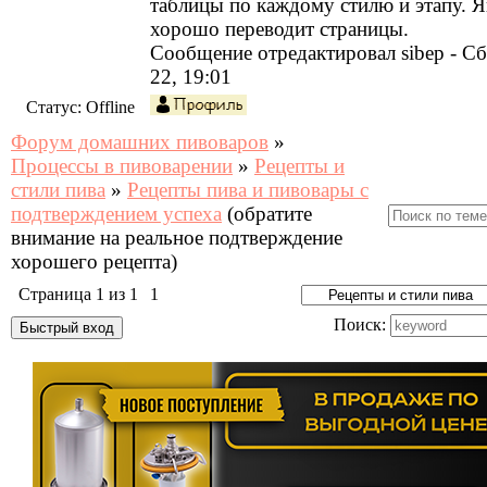
таблицы по каждому стилю и этапу. Я
хорошо переводит страницы.
Сообщение отредактировал
sibep
-
Сб
22, 19:01
Статус:
Offline
Форум домашних пивоваров
»
Процессы в пивоварении
»
Рецепты и
стили пива
»
Рецепты пива и пивовары с
подтверждением успеха
(обратите
внимание на реальное подтверждение
хорошего рецепта)
Страница
1
из
1
1
Поиск: