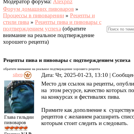
Модератор форума:
Alexpnz
Форум домашних пивоваров
»
Процессы в пивоварении
»
Рецепты и
стили пива
»
Рецепты пива и пивовары с
подтверждением успеха
(обратите
внимание на реальное подтверждение
хорошего рецепта)
Рецепты пива и пивовары с подтверждением успеха
обратите внимание на реальное подтверждение хорошего рецепта
Дата: Чт, 2025-01-23, 13:10 | Сообщ
sibep
Место для ссылок на рецепты, опубл
на этом ресурсе, качество которых п
на конкурсах и фестивалях пива.
Примите как дополнение к существ
рецептов с желанием расширить списо
Глава гильдии
пивоваров
которым стоит следить и следовать.