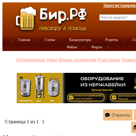
Зарегистриров
Главная
Статьи
Калькуляторы
Рецепты
Сп
Файлы
Форум
Обновленные темы
Новые сообщения
Участники
Прави
Страница
1
из
1
1