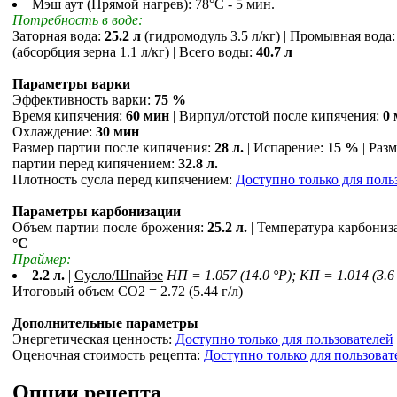
Мэш аут (Прямой нагрев): 78°С - 5 мин.
Потребность в воде:
Заторная вода:
25.2 л
(гидромодуль 3.5 л/кг) | Промывная вода
(абсорбция зерна 1.1 л/кг) | Всего воды:
40.7 л
Параметры варки
Эффективность варки:
75 %
Время кипячения:
60 мин
| Вирпул/отстой после кипячения:
0
Охлаждение:
30 мин
Размер партии после кипячения:
28 л.
| Испарение:
15 %
| Раз
партии перед кипячением:
32.8 л.
Плотность сусла перед кипячением:
Доступно только для поль
Параметры карбонизации
Объем партии после брожения:
25.2 л.
| Температура карбониз
°С
Праймер:
2.2 л.
|
Сусло/Шпайзе
НП = 1.057 (14.0 °P); КП = 1.014 (3.6
Итоговый объем СO2 = 2.72 (5.44 г/л)
Дополнительные параметры
Энергетическая ценность:
Доступно только для пользователей
Оценочная стоимость рецепта:
Доступно только для пользоват
Опции рецепта