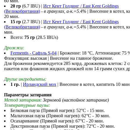
60 мин.
20 гр
(6.7 IBU) |
Ист Кент Голдинг / East Kent Goldings
(Великобритания)
-
в гранулах, a-к.=5.4%
| Внесение в котел, к
20 мин.
15 гр
(2.7 IBU) |
Ист Кент Голдинг / East Kent Goldings
(Великобритания)
-
в гранулах, a-к.=5.4%
| Внесение в котел, к
мин.
Всего:
75 гр
(28.5 IBUs)
Дрожжи:
Fermentis - Сафэль S-04
| Брожение: 18 °С, Аттенюация: 75 
Флокуляция: высокая | Внесение на главное брожение.
Для брожения рекомендуется 285 млрд. дрожжевых клеток: 2 
пакетов или флаконов жидких дрожжей или 14 грамм сухих д
Другие ингредиенты:
1 гр.
|
Ирландский мох
| Внесение в котел, кипятить 10 мин
Параметры затирания
Метод затирания:
Зерновой (настойное затирание)
Температурные паузы:
Белковая пауза (Прямой нагрев): 52°С - 15 мин.
Мальтозная пауза (Прямой нагрев): 62°С - 30 мин.
Осахаривание (Прямой нагрев): 67°С - 20 мин.
Декстриновая пауза (Прямой нагрев): 72°С - 20 мин.