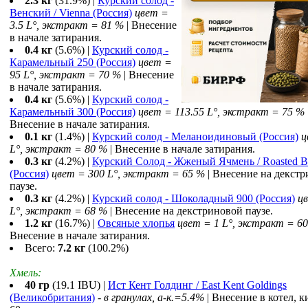
2.3 кг
(31.9%) |
Курский солод -
Венский / Vienna (Россия)
цвет =
3.5 L°, экстракт = 81 %
| Внесение
в начале затирания.
0.4 кг
(5.6%) |
Курский солод -
Карамельный 250 (Россия)
цвет =
95 L°, экстракт = 70 %
| Внесение
в начале затирания.
0.4 кг
(5.6%) |
Курский солод -
Карамельный 300 (Россия)
цвет = 113.55 L°, экстракт = 75 %
Внесение в начале затирания.
0.1 кг
(1.4%) |
Курский солод - Меланоидиновый (Россия)
ц
L°, экстракт = 80 %
| Внесение в начале затирания.
0.3 кг
(4.2%) |
Курский Солод - Жженый Ячмень / Roasted B
(Россия)
цвет = 300 L°, экстракт = 65 %
| Внесение на декст
паузе.
0.3 кг
(4.2%) |
Курский солод - Шоколадный 900 (Россия)
ц
L°, экстракт = 68 %
| Внесение на декстриновой паузе.
1.2 кг
(16.7%) |
Овсяные хлопья
цвет = 1 L°, экстракт = 6
Внесение в начале затирания.
Всего:
7.2 кг
(100.2%)
Хмель:
40 гр
(19.1 IBU) |
Ист Кент Голдинг / East Kent Goldings
(Великобритания)
-
в гранулах, a-к.=5.4%
| Внесение в котел, к