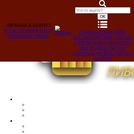
ЛИЧНЫЙ КАБИНЕТ
РЕГИСТРАЦИЯ
ВХОД
ГЛАВНАЯ
МАГАЗИН
ОБРАТНАЯ СВЯЗЬ
КАЛЬКУЛЯТОРЫ
СТАТЬИ
Добро
СТИЛИ ПИВА
РЕЦЕПТЫ
пожаловать,
ИНГРЕДИЕНТЫ
FAQ
Гость!
СЛОВАРЬ
ФАЙЛЫ
ВИДЕО
ФОРУМ