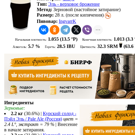
Тип:
Эль - верховое брожение
Метод:
Зерновой (настойное затирание)
Размер:
28 л. (после кипячения)
Пивовар:
IngvarrK
1.055
(13.5 °P)
1.013
(3.3 
Начальная плотность:
Конечная плотность:
5.7 %
28.5 IBU
32.3 SRM
(
63.
Алкоголь:
Горечь:
Цветность:
Ингредиенты
Зерновые:
2.2 кг
(30.6%) |
Курский солод -
Пэйл Эль / Pale Ale (Россия)
цвет =
2.4 L°, экстракт = 79 %
| Внесение
в начале затирания.