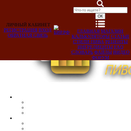
ЛИЧНЫЙ КАБИНЕТ
РЕГИСТРАЦИЯ
ВХОД
ГЛАВНАЯ
МАГАЗИН
ОБРАТНАЯ СВЯЗЬ
КАЛЬКУЛЯТОРЫ
СТАТЬИ
Добро
СТИЛИ ПИВА
РЕЦЕПТЫ
пожаловать,
ИНГРЕДИЕНТЫ
FAQ
Гость!
СЛОВАРЬ
ФАЙЛЫ
ВИДЕО
ФОРУМ