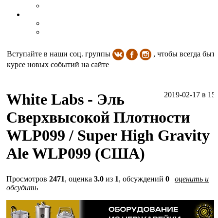
Вступайте в наши соц. группы
, чтобы всегда быть
курсе новых событий на сайте
White Labs - Эль
2019-02-17
в 15
Сверхвысокой Плотности
WLP099 / Super High Gravity
Ale WLP099 (США)
Просмотров
2471
, оценка
3.0
из
1
, обсуждений
0
|
оценить и
обсудить