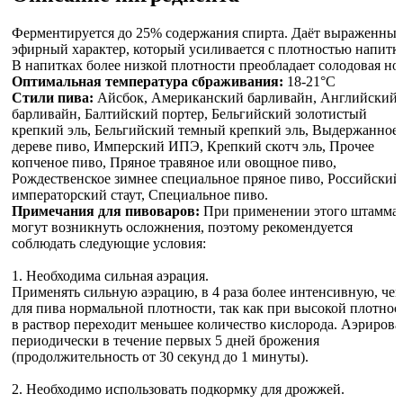
Ферментируется до 25% содержания спирта. Даёт выраженны
эфирный характер, который усиливается с плотностью напитка
В напитках более низкой плотности преобладает солодовая нот
Оптимальная температура сбраживания:
18-21°C
Стили пива:
Айсбок, Американский барливайн, Английский
барливайн, Балтийский портер, Бельгийский золотистый
крепкий эль, Бельгийский темный крепкий эль, Выдержанное 
дереве пиво, Имперский ИПЭ, Крепкий скотч эль, Прочее
копченое пиво, Пряное травяное или овощное пиво,
Рождественское зимнее специальное пряное пиво, Российский
императорский стаут, Специальное пиво.
Примечания для пивоваров:
При применении этого штамма
могут возникнуть осложнения, поэтому рекомендуется
соблюдать следующие условия:
1. Необходима сильная аэрация.
Применять сильную аэрацию, в 4 раза более интенсивную, че
для пива нормальной плотности, так как при высокой плотнос
в раствор переходит меньшее количество кислорода. Аэрирова
периодически в течение первых 5 дней брожения
(продолжительность от 30 секунд до 1 минуты).
2. Необходимо использовать подкормку для дрожжей.