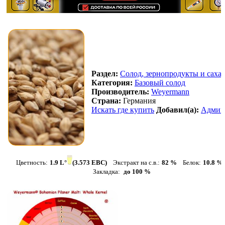
Раздел:
Солод, зернопродукты и саха
Категория:
Базовый солод
Производитель:
Weyermann
Страна:
Германия
Искать где купить
Добавил(а):
Админ
Цветность:
1.9 L°
(3.573 EBC)
Экстракт на с.в.:
82 %
Белок:
10.8 %
Закладка:
до 100 %