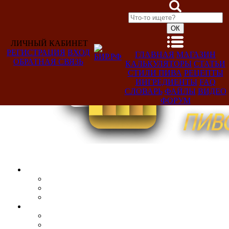
ЛИЧНЫЙ КАБИНЕТ
РЕГИСТРАЦИЯ
ВХОД
ГЛАВНАЯ
МАГАЗИН
ОБРАТНАЯ СВЯЗЬ
КАЛЬКУЛЯТОРЫ
СТАТЬИ
Добро
СТИЛИ ПИВА
РЕЦЕПТЫ
пожаловать,
ИНГРЕДИЕНТЫ
FAQ
Гость!
СЛОВАРЬ
ФАЙЛЫ
ВИДЕО
ФОРУМ