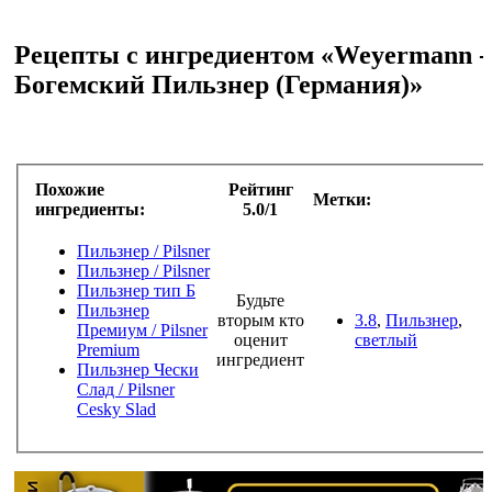
Рецепты с ингредиентом «Weyermann -
Богемский Пильзнер (Германия)»
Похожие
Рейтинг
Метки:
ингредиенты:
5.0/1
Пильзнер / Pilsner
Пильзнер / Pilsner
Пильзнер тип Б
Будьте
Пильзнер
вторым кто
3.8
,
Пильзнер
,
Премиум / Pilsner
оценит
светлый
Premium
ингредиент
Пильзнер Чески
Слад / Pilsner
Сesky Slad