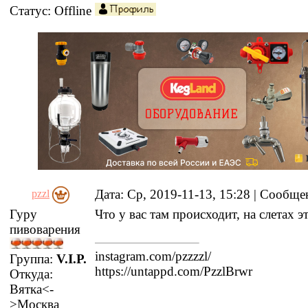
Статус:
Offline
Дата: Ср, 2019-11-13, 15:28 | Сообщ
pzzl
Гуру
Что у вас там происходит, на слетах э
пивоварения
instagram.com/pzzzzl/
Группа:
V.I.P.
https://untappd.com/PzzlBrwr
Откуда:
Вятка<-
>Москва