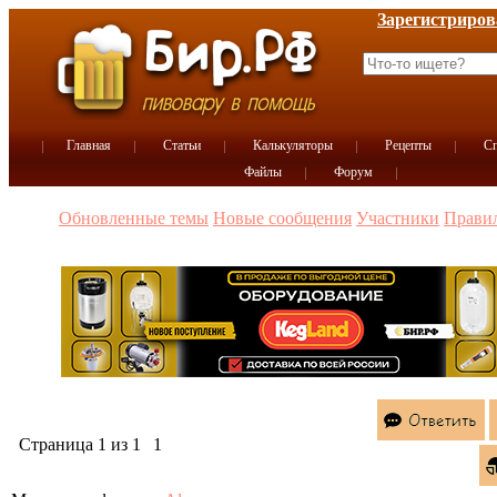
Зарегистриров
Главная
Статьи
Калькуляторы
Рецепты
Сп
Файлы
Форум
Обновленные темы
Новые сообщения
Участники
Прави
Страница
1
из
1
1