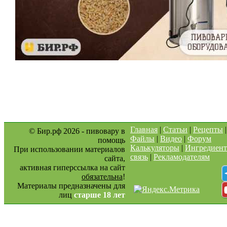
Главная
|
Статьи
|
Рецепты
© Бир.рф 2026 - пивовару в
Файлы
|
Видео
|
Форум
помощь
Калькуляторы
|
Ингредиен
При использовании материалов
связь
|
Рекламодателям
сайта,
активная гиперссылка на сайт
обязательна
!
Материалы предназначены для
лиц
старше 18 лет