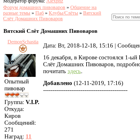
Модератор форума:
Alexpnz
Форум домашних пивоваров
»
Общение на
разные темы
»
Паб
»
Клубы/Слёты
»
Вятский
Слёт Домашних Пивоваров
Вятский Слёт Домашних Пивоваров
DemonSchastia
Дата: Вт, 2018-12-18, 15:16 | Сообщ
16 декабря, в Кирове состоялся 1-ый
Слёт Домашних Пивоваров, подробн
почитать
здесь
.
Опытный
Добавлено
(12-11-2019, 17:16)
пивовар
---------------------------------------------
Группа:
V.I.P.
Откуда:
Киров
Сообщений:
271
Наград:
11