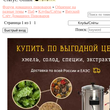
Форум домашних пивоваров
»
Общение на
разные темы
»
Паб
»
Клубы/Слёты
»
Вятский
Слёт Домашних Пивоваров
Страница
1
из
1
1
Поиск: