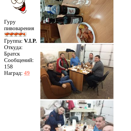
Гуру
пивоварения
Группа:
V.I.P.
Откуда:
Братск
Сообщений:
158
Наград:
49