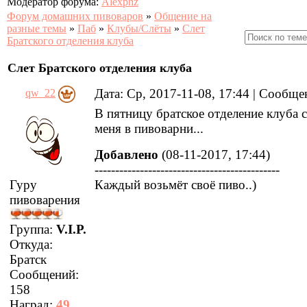
Модератор форума:
Alexpnz
Форум домашних пивоваров
»
Общение на
разные темы
»
Паб
»
Клубы/Слёты
»
Слет
Братского отделения клуба
Слет Братского отделения клуба
Дата: Ср, 2017-11-08, 17:44 | Сообщ
qw_22
В пятницу братское отделение клуба 
меня в пивоварни...
Добавлено
(08-11-2017, 17:44)
---------------------------------------------
Гуру
Каждый возьмёт своё пиво..)
пивоварения
Группа:
V.I.P.
Откуда:
Братск
Сообщений:
158
Наград:
49