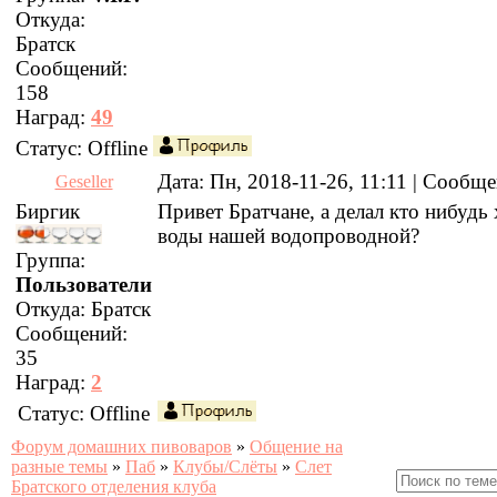
Откуда:
Братск
Сообщений:
158
Наград:
49
Статус:
Offline
Дата: Пн, 2018-11-26, 11:11 | Сообщ
Geseller
Биргик
Привет Братчане, а делал кто нибудь
воды нашей водопроводной?
Группа:
Пользователи
Откуда:
Братск
Сообщений:
35
Наград:
2
Статус:
Offline
Форум домашних пивоваров
»
Общение на
разные темы
»
Паб
»
Клубы/Слёты
»
Слет
Братского отделения клуба