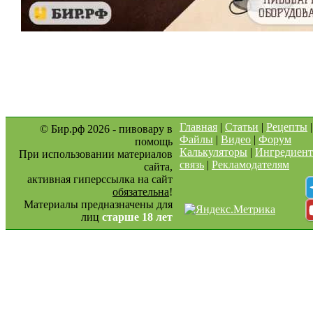
Главная
|
Статьи
|
Рецепты
© Бир.рф 2026 - пивовару в
Файлы
|
Видео
|
Форум
помощь
Калькуляторы
|
Ингредиен
При использовании материалов
связь
|
Рекламодателям
сайта,
активная гиперссылка на сайт
обязательна
!
Материалы предназначены для
лиц
старше 18 лет