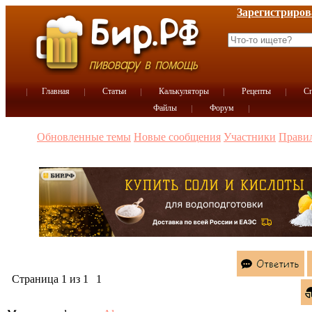
Зарегистриров
Главная
Статьи
Калькуляторы
Рецепты
Сп
Файлы
Форум
Обновленные темы
Новые сообщения
Участники
Прави
Страница
1
из
1
1