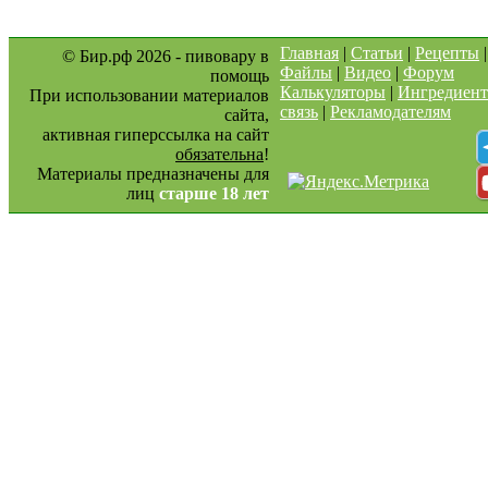
Главная
|
Статьи
|
Рецепты
© Бир.рф 2026 - пивовару в
Файлы
|
Видео
|
Форум
помощь
Калькуляторы
|
Ингредиен
При использовании материалов
связь
|
Рекламодателям
сайта,
активная гиперссылка на сайт
обязательна
!
Материалы предназначены для
лиц
старше 18 лет