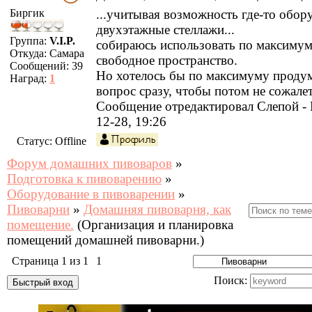
Биргик
...учитывая возможность где-то обор
двухэтажные стеллажи...
Группа:
V.I.P.
собираюсь использовать по максимум
Откуда:
Самара
свободное пространство.
Сообщений:
39
Но хотелось бы по максимуму продум
Наград:
1
вопрос сразу, чтобы потом не сожалет
Сообщение отредактировал
Слепой
-
12-28, 19:26
Статус:
Offline
Форум домашних пивоваров
»
Подготовка к пивоварению
»
Оборудование в пивоварении
»
Пивоварни
»
Домашняя пивоварня, как
помещение.
(Организация и планировка
помещений домашней пивоварни.)
Страница
1
из
1
1
Поиск: