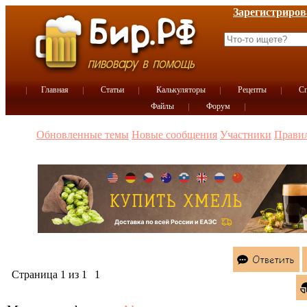
Зарегистриров
Главная
Статьи
Калькуляторы
Рецепты
Сп
Файлы
Форум
Обновленные темы
Новые сообщения
Участники
Прави
Страница
1
из
1
1