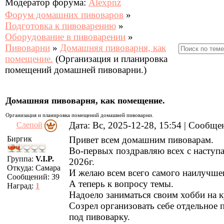
Модератор форума:
Alexpnz
Форум домашних пивоваров
»
Подготовка к пивоварению
»
Оборудование в пивоварении
»
Пивоварни
»
Домашняя пивоварня, как
помещение.
(Организация и планировка
помещений домашней пивоварни.)
Домашняя пивоварня, как помещение.
Организация и планировка помещений домашней пивоварни.
Дата: Вс, 2025-12-28, 15:54 | Сообщ
Слепой
Биргик
Привет всем домашним пивоварам.
Во-первых поздравляю всех с насту
Группа:
V.I.P.
2026г.
Откуда:
Самара
И желаю всем всего самого наилучше
Сообщений:
39
А теперь к вопросу темы.
Наград:
1
Надоело заниматься своим хобби на к
Созрел организовать себе отдельное
под пивоварку.