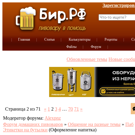
Зарегистриров
Главная
Статьи
Калькуляторы
Рецепты
Сп
Файлы
Форум
Обновленные темы
Новые сооб
Страница
2
из
71
«
1
2
3
4
…
70
71
»
Модератор форума:
Alexpnz
Форум домашних пивоваров
»
Общение на разные темы
»
Паб
Этикетки на бутылки
(Оформление напитка)