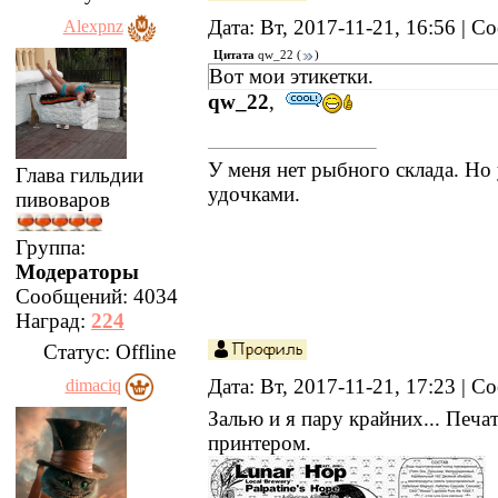
Дата: Вт, 2017-11-21, 16:56 | 
Alexpnz
Цитата
qw_22
(
)
Вот мои этикетки.
qw_22
,
У меня нет рыбного склада. Но 
Глава гильдии
удочками.
пивоваров
Группа:
Модераторы
Сообщений:
4034
Наград:
224
Статус:
Offline
Дата: Вт, 2017-11-21, 17:23 | 
dimaciq
Залью и я пару крайних... Печа
принтером.