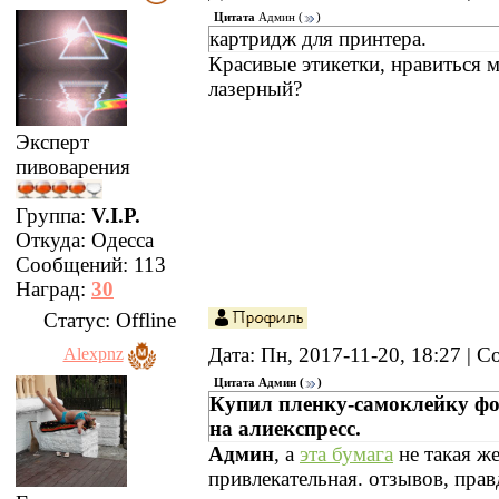
Цитата
Админ
(
)
картридж для принтера.
Красивые этикетки, нравиться
лазерный?
Эксперт
пивоварения
Группа:
V.I.P.
Откуда:
Одесса
Сообщений:
113
Наград:
30
Статус:
Offline
Дата: Пн, 2017-11-20, 18:27 |
Alexpnz
Цитата
Админ
(
)
Купил пленку-самоклейку фо
на алиекспресс.
Админ
, а
эта бумага
не такая же
привлекательная. отзывов, прав