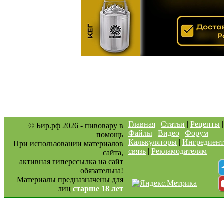
Главная
|
Статьи
|
Рецепты
© Бир.рф 2026 - пивовару в
Файлы
|
Видео
|
Форум
помощь
Калькуляторы
|
Ингредиен
При использовании материалов
связь
|
Рекламодателям
сайта,
активная гиперссылка на сайт
обязательна
!
Материалы предназначены для
лиц
старше 18 лет