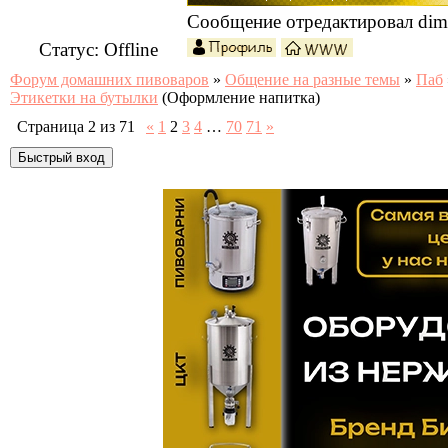
Сообщение отредактировал
dim
Статус:
Offline
Форум домашних пивоваров
»
Общение на разные темы
»
Паб
Этикетки на бутылки
(Оформление напитка)
Страница
2
из
71
«
1
2
3
4
…
70
71
»