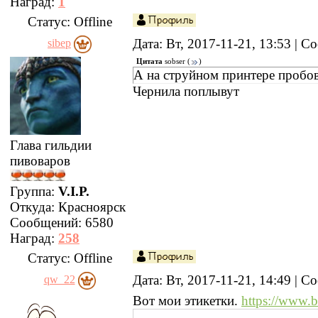
Наград:
1
Статус:
Offline
Дата: Вт, 2017-11-21, 13:53 | 
sibep
Цитата
sobser
(
)
А на струйном принтере пробов
Чернила поплывут
Глава гильдии
пивоваров
Группа:
V.I.P.
Откуда:
Красноярск
Сообщений:
6580
Наград:
258
Статус:
Offline
Дата: Вт, 2017-11-21, 14:49 | 
qw_22
Вот мои этикетки.
https://www.b