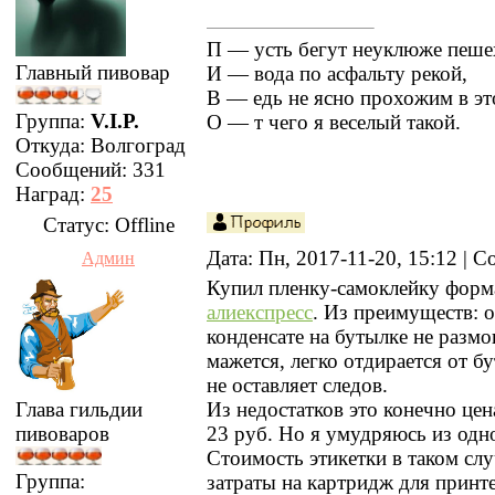
П — усть бегут неуклюже пеше
Главный пивовар
И — вода по асфальту рекой,
В — едь не ясно прохожим в эт
Группа:
V.I.P.
О — т чего я веселый такой.
Откуда:
Волгоград
Сообщений:
331
Наград:
25
Статус:
Offline
Дата: Пн, 2017-11-20, 15:12 |
Админ
Купил пленку-самоклейку форм
алиекспресс
. Из преимуществ: о
конденсате на бутылке не размо
мажется, легко отдирается от бу
не оставляет следов.
Глава гильдии
Из недостатков это конечно цен
пивоваров
23 руб. Но я умудряюсь из одно
Стоимость этикетки в таком слу
Группа:
затраты на картридж для принте