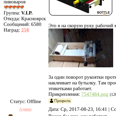
пивоваров
Группа:
V.I.P.
Откуда:
Красноярск
Сообщений:
6580
Это я на скорую руку рабочий м
Наград:
258
За один поворот рукоятки протя
наклеивает на бутылку. Там про
этикетками работает.
Прикрепления:
7547484.png
(12
Статус:
Offline
Дата: Ср, 2017-08-23, 16:41 |
Админ