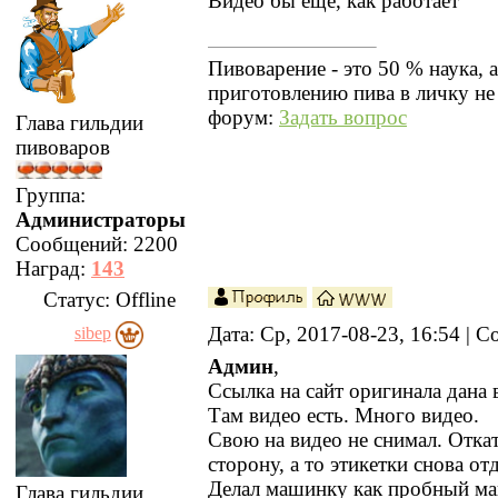
Видео бы еще, как работает
Пивоварение - это 50 % наука, 
приготовлению пива в личку не
форум:
Задать вопрос
Глава гильдии
пивоваров
Группа:
Администраторы
Сообщений:
2200
Наград:
143
Статус:
Offline
Дата: Ср, 2017-08-23, 16:54 |
sibep
Админ
,
Ссылка на сайт оригинала дана
Там видео есть. Много видео.
Свою на видео не снимал. Отка
сторону, а то этикетки снова от
Делал машинку как пробный ма
Глава гильдии