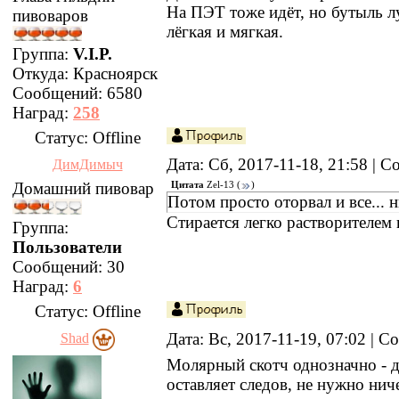
На ПЭТ тоже идёт, но бутыль лу
пивоваров
лёгкая и мягкая.
Группа:
V.I.P.
Откуда:
Красноярск
Сообщений:
6580
Наград:
258
Статус:
Offline
Дата: Сб, 2017-11-18, 21:58 | 
ДимДимыч
Домашний пивовар
Цитата
Zel-13
(
)
Потом просто оторвал и все... н
Стирается легко растворителем 
Группа:
Пользователи
Сообщений:
30
Наград:
6
Статус:
Offline
Дата: Вс, 2017-11-19, 07:02 | 
Shad
Молярный скотч однозначно - д
оставляет следов, не нужно нич