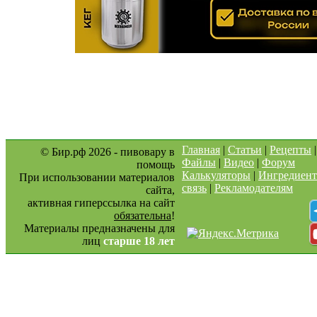
Главная
|
Статьи
|
Рецепты
© Бир.рф 2026 - пивовару в
Файлы
|
Видео
|
Форум
помощь
Калькуляторы
|
Ингредиен
При использовании материалов
связь
|
Рекламодателям
сайта,
активная гиперссылка на сайт
обязательна
!
Материалы предназначены для
лиц
старше 18 лет