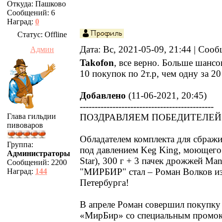
Откуда:
Пашково
Сообщений:
6
Наград:
0
Статус:
Offline
Дата: Вс, 2021-05-09, 21:44 | Соо
Админ
Takofon
, все верно. Больше шансо
10 покупок по 2т.р, чем одну за 20
Добавлено
(11-06-2021, 20:45)
---------------------------------------------
Глава гильдии
ПОЗДРАВЛЯЕМ ПОБЕДИТЕЛЕЙ
пивоваров
Обладателем комплекта для сбраж
Группа:
под давлением Keg King, моющего
Администраторы
Star), 300 г + 3 пачек дрожжей Man
Сообщений:
2200
"МИРБИР" стал – Роман Волков из
Наград:
144
Петербурга!
В апреле Роман совершил покупку 
«МирБир» со специальным промоко