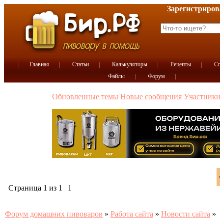
Зарегистриров
Главная
Статьи
Калькуляторы
Рецепты
Сп
Файлы
Форум
Обновленные темы
Новые сообщения
Участник
Страница
1
из
1
1
Форум домашних пивоваров
»
Работа сайта
»
Новости сайта
»