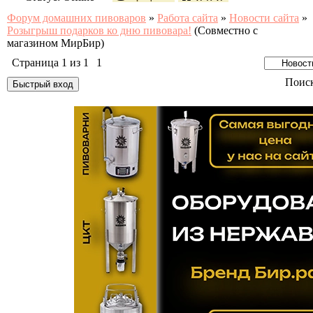
Форум домашних пивоваров
»
Работа сайта
»
Новости сайта
»
Розыгрыш подарков ко дню пивовара!
(Совместно с
магазином МирБир)
Страница
1
из
1
1
Поис