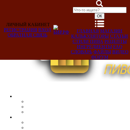
ЛИЧНЫЙ КАБИНЕТ
РЕГИСТРАЦИЯ
ВХОД
ГЛАВНАЯ
МАГАЗИН
ОБРАТНАЯ СВЯЗЬ
КАЛЬКУЛЯТОРЫ
СТАТЬИ
Добро
СТИЛИ ПИВА
РЕЦЕПТЫ
пожаловать,
ИНГРЕДИЕНТЫ
FAQ
Гость!
СЛОВАРЬ
ФАЙЛЫ
ВИДЕО
ФОРУМ