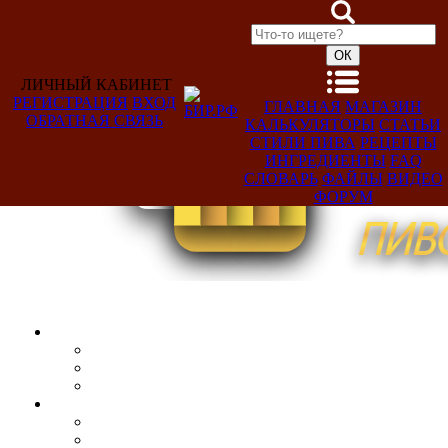
ЛИЧНЫЙ КАБИНЕТ
РЕГИСТРАЦИЯ
ВХОД
ГЛАВНАЯ
МАГАЗИН
ОБРАТНАЯ СВЯЗЬ
КАЛЬКУЛЯТОРЫ
СТАТЬИ
Добро
СТИЛИ ПИВА
РЕЦЕПТЫ
пожаловать,
ИНГРЕДИЕНТЫ
FAQ
Гость!
СЛОВАРЬ
ФАЙЛЫ
ВИДЕО
ФОРУМ