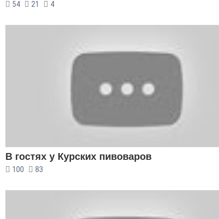
54
21
4
В гостях у Курских пивоваров
100
83