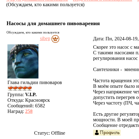
(Обсуждаем, кто какими пользуется)
Насосы для домашнего пивоварения
Обсуждаем, кто какими пользуется
sibep
Дата: Пн, 2024-08-19
Скорее это насос с 
С такими насосами п
регулирования насос
Сантехники - мнени
Частота вращения эт
Глава гильдии пивоваров
В моём опыте было и 
Через напряжение че
Группа:
V.I.P.
допустить перегрев 
Откуда:
Красноярск
Через частоту (ПЧ, ч
Сообщений:
6582
Наград:
258
Есть другие регулято
мощности. В моей пра
Сообщение отредакт
Статус:
Offline