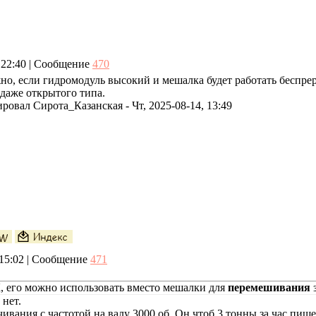
, 22:40 | Сообщение
470
но, если гидромодуль высокий и мешалка будет работать беспрер
 даже открытого типа.
ировал
Сирота_Казанская
-
Чт, 2025-08-14, 13:49
, 15:02 | Сообщение
471
 его можно использовать вместо мешалки для
перемешивания
з
 нет.
чивания с частотой на валу 3000 об. Он чтоб 3 тонны за час пищ