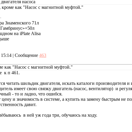
 двигателя насоса
, кроме как "Насос с магнитной муфтой."
а Знаменского 71л
«Гамбринус»+50л
дном на iPlate Alisa
дыше
, 15:14 | Сообщение
463
ме как "Насос с магнитной муфтой."
е к п 461.
ся читать шильдик двигателя, искать каталоги производителя и 
тель имеет свою связку двигатель (насос, вентилятор) и регуля
чный - то и ладно, что ошибся.
 цену и значимость в системе, а купить на замену быстрым не п
ственность давит.
лёбываюсь в ней уж года три, обучаюсь на ходу.