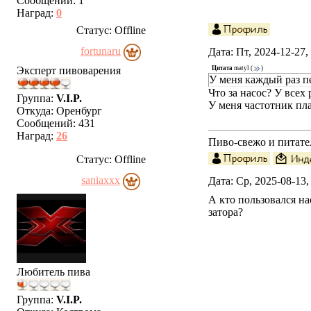
Сообщений:
1
Наград:
0
Статус:
Offline
fortunaru
Дата: Пт, 2024-12-27
Эксперт пивоварения
Цитата
matyl
(
)
У меня каждый раз пе
Что за насос? У всех
Группа:
V.I.P.
У меня частотник пла
Откуда:
Оренбург
Сообщений:
431
Наград:
26
Пиво-свежо и питате
Статус:
Offline
saniaxxx
Дата: Ср, 2025-08-13
А кто пользовался н
затора?
Любитель пива
Группа:
V.I.P.