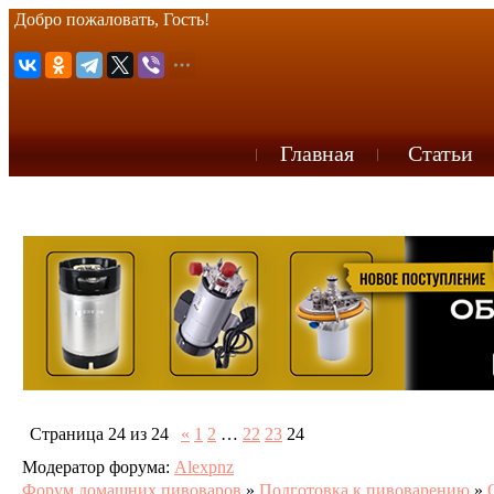
Добро пожаловать, Гость!
Главная
Статьи
Страница
24
из
24
«
1
2
…
22
23
24
Модератор форума:
Alexpnz
Форум домашних пивоваров
»
Подготовка к пивоварению
»