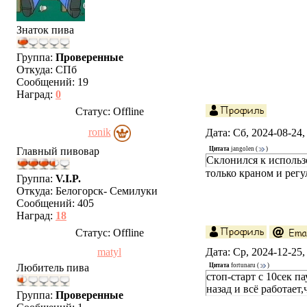
Знаток пива
Группа:
Проверенные
Откуда:
СПб
Сообщений:
19
Наград:
0
Статус:
Offline
ronik
Дата: Сб, 2024-08-24
Главный пивовар
Цитата
jangolen
(
)
Склонился к использ
только краном и регу
Группа:
V.I.P.
Откуда:
Белогорск- Семилуки
Сообщений:
405
Наград:
18
Статус:
Offline
matyl
Дата: Ср, 2024-12-25
Любитель пива
Цитата
fortunaru
(
)
стоп-старт с 10сек п
назад и всё работает,
Группа:
Проверенные