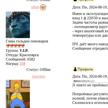
sibep
Дата: Пн, 2024-08-19
Имею в эксплуатации
вход 1 ф 220\50 и вы
Задача частоты разн
- потенциометр (крут
- через аналоговый в
температуры или дав
Глава гильдии пивоваров
ПЧ даёт много наводо
Сообщение отредакт
Группа:
V.I.P.
Откуда:
Красноярск
Сообщений:
6582
Наград:
258
Статус:
Offline
jangolen
Дата: Пн, 2024-08-19
Цитата
leshiy2k
(
)
А никто не пробовал
Попробовал регулятор
полной, потом убавл
Склонился к использо