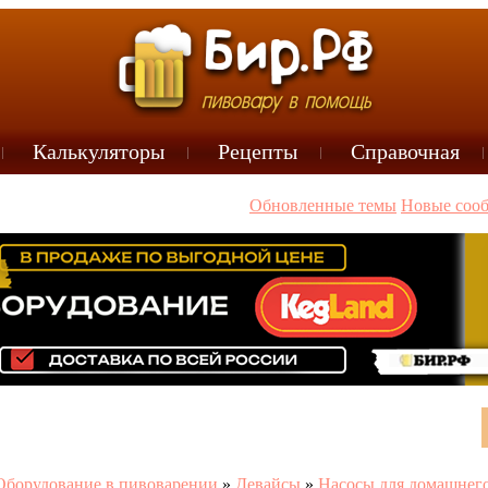
Калькуляторы
Рецепты
Справочная
Обновленные темы
Новые соо
Оборудование в пивоварении
»
Девайсы
»
Насосы для домашнег