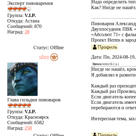
Надо определить тип
Эксперт пивоварения
Как? Нигде не нашёл
Группа:
V.I.P.
Откуда:
Астана
Пивоварня Александр
Сообщений:
870
Двухпосудник ПВК 
Наград:
28
«Абсолют 71» с фальш
Проект Herms в заро
Статус:
Offline
sibep
Дата: Пн, 2024-08-19
Цитата
leshiy2k
(
)
Нигде не нашёл, кро
Я добавлял в развити
Каждый раз приходит
Каждый раз Производи
Если двигатель копее
Глава гильдии пивоваров
Если двигатель имеет
перебираются и ответ
Группа:
V.I.P.
Откуда:
Красноярск
Интересная тема, зах
Сообщений:
6582
Наград:
258
Статус:
Offline