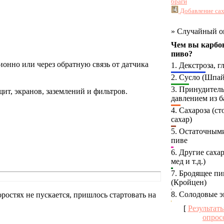
браги
Добавление сах
»
Случайный о
Чем вы карбо
пиво?
ционно или через обратную связь от датчика
1.
Декстроза, г
2.
Сусло (Шпай
3.
Принудител
ит, экранов, заземлений и фильтров.
давлением из б
4.
Сахароза (с
сахар)
5.
Остаточными
пиве
6.
Другие сахар
мед и т.д.)
7.
Бродящее пи
(Кройцен)
8.
Солодовые э
ростях не пускается, пришлось стартовать на
[
Результат
опрос