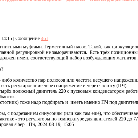
, 14:15 | Сообщение
461
магнитными муфтами. Герметичный насос. Такой, как циркуляцио
лавной регулировкой не заморачиваются. Есть трёх позиционны
 должен иметь соответствующий набор возбуждающих магнитов.
я?
о либо количество пар полюсов или частота несущего напряжения
есть регулирование через напряжение и через частоту (ПЧ).
тырёх полюсный двигатель 220 с пусковым конденсатором работа
обмоток.
астотник) тоже надо подбирать и иметь именно ПЧ под двигател
ры, с подрезанием синусоиды (или как там ещё), что обеспечива
ктике - это регуляторы по температуре для двигателей 220 до 7
ировал
sibep
-
Пн, 2024-08-19, 15:05