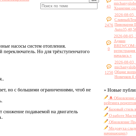
michanyslob
43
Хранение со
2026-08-05,
СлавныйЛе
Пивоварни 
2476
Auto35,40,5
2026-08-05, 
Админ
BREWCOM-2
нные насосы систем отопления.
0
регистрация
й переключатель. Но для трёхступенчатого
началась »
2026-08-03,
michanyslob
Общие вопр
1250
Новичков 4 
..
ет, но с большими ограничениями, чтоб не
» Новые публи
🔔 Обновление 
ь.
рейтинга рецептов
Базовый стиль 
ет снижение подаваемой на двигатель
О работе Масте
А.
Обновление Пра
Медовуха сладк
начинающих)