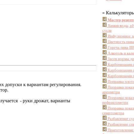
» Калькулятор
Мастер рецепт
Химия воды, pH
сусла
Инфузионное з
Цветность пив
Горечь пива IB
Алкоголь и кал
Засев нормы д
Карбонизация 
Карбонизация с
Карбонизация г
Поправка плотн
их допуски к вариантам регулирования.
Поправка пока
тор.
ареометра
Поправка пока
олучается - руки дрожат, варианты
рефрактометра
Поправка пока
спиртометра
Разбавление су
Разбавление сп
Приготовление