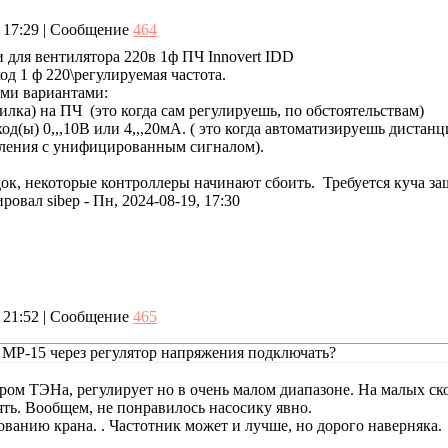
, 17:29 | Сообщение
464
 для вентилятора 220в 1ф ПЧ Innovert IDD
ход 1 ф 220\регулируемая частота.
ыми вариантами:
илка) на ПЧ (это когда сам регулируешь, по обстоятельствам)
ход(ы) 0,,,10В или 4,,,20мА. ( это когда автоматизируешь дистан
ления с унифицированным сигналом).
к, некоторые контроллеры начинают сбоить. Требуется куча защ
ировал
sibep
-
Пн, 2024-08-19, 17:30
, 21:52 | Сообщение
465
 MP-15 через регулятор напряжения подключать?
ом ТЭНа, регулирует но в очень малом диапазоне. На малых ско
ять. Вообщем, не понравилось насосику явно.
ванию крана. . Частотник может и лучше, но дорого наверняка.