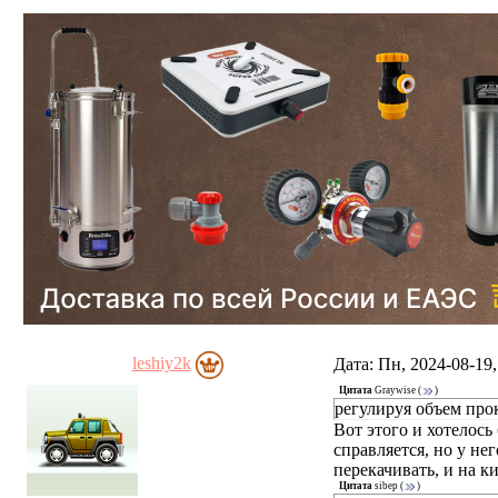
leshiy2k
Дата: Пн, 2024-08-19
Цитата
Graywise
(
)
регулируя объем про
Вот этого и хотелос
справляется, но у не
перекачивать, и на к
Цитата
sibep
(
)