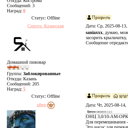
Откуда:
Кострома
Сообщений:
3
Наград:
0
Статус:
Offline
Сирота_Казанская
Дата: Ср, 2025-08-13
saniaxxx
, думаю, мож
засорить крыльчатку,
Сообщение отредакт
Домашний пивовар
Группа:
Заблокированные
Откуда:
Казань
Сообщений:
205
Наград:
5
Статус:
Offline
sibep
Дата: Чт, 2025-08-14
Цитата
saniaxxx
(
)
ОНЦ 3,0/10-АМ-ОРК,
Для перемешивания -
Это насос для перека