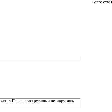
Всего отве
е качает.Пака не раскрутишь и не закрутишь