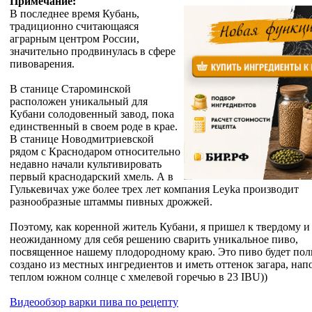
Примечание:
В последнее время Кубань,
традиционно считающаяся
аграрным центром России,
значительно продвинулась в сфере
пивоварения.
В станице Староминской
расположен уникальный для
Кубани солодовенный завод, пока
единственный в своем роде в крае.
В станице Новодмитриевской
рядом с Краснодаром относительно
недавно начали культивировать
первый краснодарский хмель. А в
Гулькевичах уже более трех лет компания Leyka производит
разнообразные штаммы пивных дрожжей.
Поэтому, как коренной житель Кубани, я пришел к твердому и
неожиданному для себя решению сварить уникальное пиво,
посвященное нашему плодородному краю. Это пиво будет по
создано из местных ингредиентов и иметь оттенок загара, нап
теплом южном солнце с хмелевой горечью в 23 IBU))
Видеообзор варки пива по рецепту