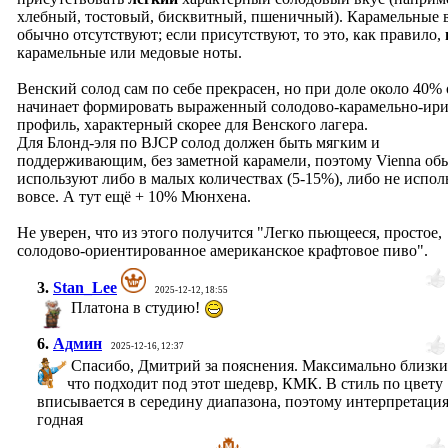
хлебный, тостовый, бисквитный, пшеничный). Карамельные 
обычно отсутствуют; если присутствуют, то это, как правило,
карамельные или медовые ноты.
Венский солод сам по себе прекрасен, но при доле около 40%
начинает формировать выраженный солодово-карамельно-ир
профиль, характерный скорее для Венского лагера.
Для Блонд-эля по BJCP солод должен быть мягким и
поддерживающим, без заметной карамели, поэтому Vienna об
используют либо в малых количествах (5-15%), либо не испол
вовсе. А тут ещё + 10% Мюнхена.
Не уверен, что из этого получится "Легко пьющееся, простое,
солодово-ориентированное американское крафтовое пиво".
3.
Stan_Lee
2025-12-12, 18:55
Платона в студию!
6.
Админ
2025-12-16, 12:37
Спасибо, Дмитрий за пояснения. Максимально близки
что подходит под этот шедевр, КМК. В стиль по цвету
вписывается в середину диапазона, поэтому интерпретаци
годная