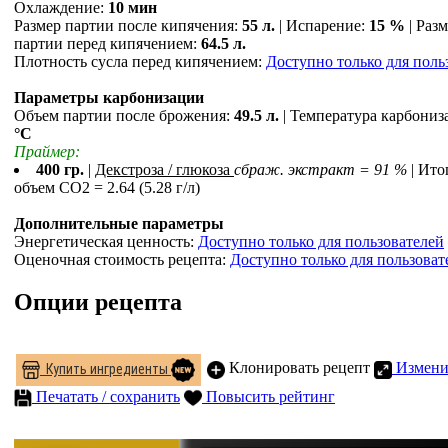
Охлаждение:
10 мин
Размер партии после кипячения:
55 л.
| Испарение:
15 %
| Раз
партии перед кипячением:
64.5 л.
Плотность сусла перед кипячением:
Доступно только для поль
Параметры карбонизации
Объем партии после брожения:
49.5 л.
| Температура карбониз
°С
Праймер:
400 гр.
|
Декстроза / глюкоза
сбраж. экстракт = 91 %
| Ит
объем СO2 = 2.64 (5.28 г/л)
Дополнительные параметры
Энергетическая ценность:
Доступно только для пользователей
Оценочная стоимость рецепта:
Доступно только для пользоват
Опции рецепта
Клонировать рецепт
Измени
Купить ингредиенты
Печатать / сохранить
Повысить рейтинг