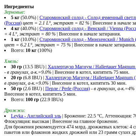
Ингредиенты
Зерновые:
5 кг
(50.0%) |
Староминский солод - Cолод ячменный свет
(Россия)
цвет = 2.1 L°, экстракт = 82 %
| Внесение в начале з
4 кг
(40.0%) |
Староминский солод - Венский / Vienna (Росс
= 4 L°, экстракт = 80 %
| Внесение в начале затирания.
1 кг
(10.0%) |
Староминский солод - Мюнхенский / Munich 
цвет = 6.2 L°, экстракт = 75 %
| Внесение в начале затирания.
Всего:
10 кг
(100%)
Хмель:
30 гр
(13.5 IBU) |
Халлертауэр Магнум / Hallertauer Magnum 
-
в гранулах, a-к.=9.0%
| Внесение в котел, кипятить 75 мин.
20 гр
(6.8 IBU) |
Халлертауэр Магнум / Hallertauer Magnum (
в гранулах, a-к.=9.0%
| Внесение в котел, кипятить 30 мин.
50 гр
(2.6 IBU) |
Перле / Perle (Россия)
-
в гранулах, a-к.=4%
Внесение в котел, кипятить 5 мин.
Всего:
100 гр
(22.9 IBUs)
Дрожжи:
Leyka - Английский эль
| Брожение: 22.5 °С, Аттенюация: 7
Флокуляция: высокая | Внесение на главное брожение.
Для брожения рекомендуется 474 млрд. дрожжевых клеток: 4 
пакетов или флаконов жидких дрожжей или 23 грамм сухих д