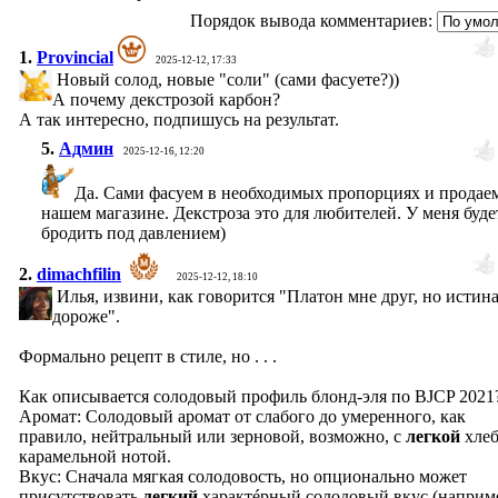
Порядок вывода комментариев:
1.
Provincial
2025-12-12, 17:33
Новый солод, новые "соли" (сами фасуете?))
А почему декстрозой карбон?
А так интересно, подпишусь на результат.
5.
Админ
2025-12-16, 12:20
Да. Сами фасуем в необходимых пропорциях и продае
нашем магазине. Декстроза это для любителей. У меня буде
бродить под давлением)
2.
dimachfilin
2025-12-12, 18:10
Илья, извини, как говорится "Платон мне друг, но истин
дороже".
Формально рецепт в стиле, но . . .
Как описывается солодовый профиль блонд-эля по BJCP 2021
Аромат: Солодовый аромат от слабого до умеренного, как
правило, нейтральный или зерновой, возможно, с
легкой
хлеб
карамельной нотой.
Вкус: Сначала мягкая солодовость, но опционально может
присутствовать
легкий
характéрный солодовый вкус (наприм