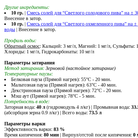
Другие ингредиенты:
10 гр.
|
Смесь солей для “Светлого солодового пива” на ± 3
Внесение в затор.
10 гр.
|
Смесь солей для “Светлого охмеленного пива” на ± 
воды
| Внесение в затор.
Профиль воды:
Обратный осмос
: Кальций: 3 мг/л, Магний: 1 мг/л, Сульфаты: 1
Хлориды: 1 мг/л, Гидрокарбонаты: 10 мг/л
Параметры затирания
Метод затирания:
Зерновой (настойное затирание)
Температурные паузы:
Белковая пауза (Прямой нагрев): 55°С - 20 мин.
Мальтозная пауза (Прямой нагрев): 63°С - 40 мин.
Декстриновая пауза (Прямой нагрев): 72°С - 20 мин.
Мэш аут (Прямой нагрев): 78°С - 5 мин.
Потребность в воде:
Заторная вода:
40 л
(гидромодуль 4 л/кг) | Промывная вода:
33.
(абсорбция зерна 0.9 л/кг) | Всего воды:
73.5 л
Параметры варки
Эффективность варки:
83 %
Время кипячения:
80 мин
| Вирпул/отстой после кипячения:
0