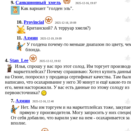
9.
Санкционный_хмель
2025-12-16, 19:07
Как вариант "голден эль".
10.
Provincial
2025-12-16, 19:09
Британский? А терруар хмеля?)
11.
Админ
2025-12-19, 19:09
У голдена почему-то меньше диапазон по цвету, че
блонда.
4.
Stan_Lee
2025-12-12, 19:02
Илья, спрошу у вас про этот солод. Им торгует производ
маркетплейсах? Почему спрашиваю: Хотел купить данны
на Озоне, попросил у продавца сертификат качества. Там был
написано, что осахаривание у него 30 минут и ещё какие-то п
его, меня насторожили. У вас есть данные по этому солоду из
первоисточника?
7.
Админ
2025-12-16, 12:40
Нет. Мы им торгуем и на маркетплейсах тоже, закупае
прямую у производителя. Могу запросить у них спец
От себя добавлю, что варили уже на нем - осахаривается за
вполне.