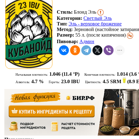
Стиль:
Блонд Эль
Категория:
Светлый Эль
Тип:
Эль - верховое брожение
Метод:
Зерновой (настойное затирани
Размер:
55 л. (после кипячения)
Пивовар:
Админ
1.046
(11.4 °P)
1.014
(3.6 
Начальная плотность:
Конечная плотность:
4.7 %
23.0 IBU
4.5 SRM
(
8.9
Алкоголь:
Горечь:
Цветность: