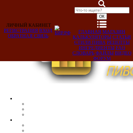
ЛИЧНЫЙ КАБИНЕТ
РЕГИСТРАЦИЯ
ВХОД
ГЛАВНАЯ
МАГАЗИН
ОБРАТНАЯ СВЯЗЬ
КАЛЬКУЛЯТОРЫ
СТАТЬИ
Добро
СТИЛИ ПИВА
РЕЦЕПТЫ
пожаловать,
ИНГРЕДИЕНТЫ
FAQ
Гость!
СЛОВАРЬ
ФАЙЛЫ
ВИДЕО
ФОРУМ