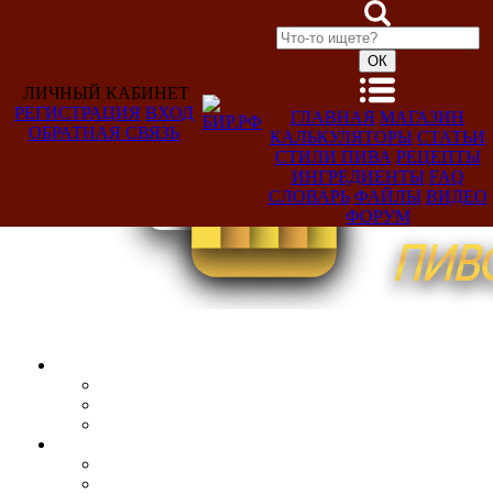
ЛИЧНЫЙ КАБИНЕТ
РЕГИСТРАЦИЯ
ВХОД
ГЛАВНАЯ
МАГАЗИН
ОБРАТНАЯ СВЯЗЬ
КАЛЬКУЛЯТОРЫ
СТАТЬИ
Добро
СТИЛИ ПИВА
РЕЦЕПТЫ
пожаловать,
ИНГРЕДИЕНТЫ
FAQ
Гость!
СЛОВАРЬ
ФАЙЛЫ
ВИДЕО
ФОРУМ