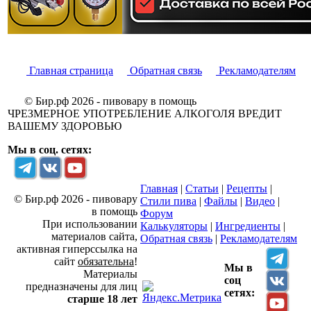
Главная страница
Обратная связь
Рекламодателям
© Бир.рф 2026 - пивовару в помощь
ЧРЕЗМЕРНОЕ УПОТРЕБЛЕНИЕ АЛКОГОЛЯ ВРЕДИТ
ВАШЕМУ ЗДОРОВЬЮ
Мы в соц. сетях:
Главная
|
Статьи
|
Рецепты
|
© Бир.рф 2026 - пивовару
Стили пива
|
Файлы
|
Видео
|
в помощь
Форум
При использовании
Калькуляторы
|
Ингредиенты
|
материалов сайта,
Обратная связь
|
Рекламодателям
активная гиперссылка на
сайт
обязательна
!
Мы в
Материалы
соц
предназначены для лиц
сетях:
старше 18 лет