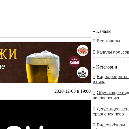
» Каналы
Все каналы
Каналы пользо
» Категории
Видео рецепты 
и пива
2020-12-03 в 19:00
Обучающее вид
пивоварению
Дегустации, тес
сравнения пива
Видео обзоры