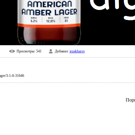
Просмотры
: 541
Добавил
:
iezakharov
lager/3-1-0-31646
Пор