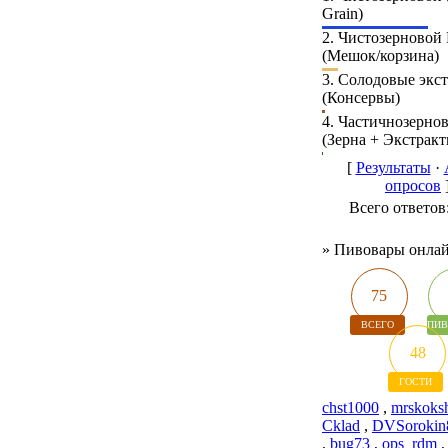
Grain)
2.
Чистозерновой
(Мешок/корзина)
3.
Солодовые экс
(Консервы)
4.
Частичнозерно
(Зерна + Экстракт
[
Результаты
·
опросов
Всего ответов
»
Пивовары онла
75
ВСЕГО
ПИВ
48
ГОСТИ
chst1000
,
mrskoks
Cklad
,
DVSorokin
,
bug73
,
ops_rdm
,