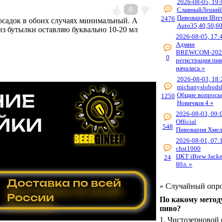
2026-08-05, 19:
0
СлавныйЛеший
Пивоварни IBre
2476
 осадок в обоих случаях минимальный. А
Auto35,40,50,60
из бутылки оставляю буквально 10-20 мл
2026-08-05, 17:
Админ
BREWCOM-202
0
регистрация пи
началась »
2026-08-03, 18:
michanyslobods
Общие вопросы
1250
Новичков 4 »
2026-08-03, 09:
Official
548
Пивоварня Хмел
2026-08-01, 07:
chst1000
ЦКТ iBrew Jacke
24
80л. »
»
Случайный опр
По какому метод
пиво?
1.
Чистозерновой 