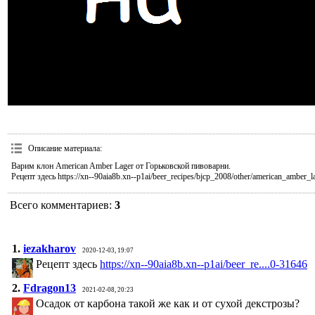
Описание материала
:
Варим клон American Amber Lager от Горьковской пивоварни.
Рецепт здесь https://xn--90aia8b.xn--p1ai/beer_recipes/bjcp_2008/other/american_amber_
Всего комментариев
:
3
1.
iezakharov
2020-12-03, 19:07
Рецепт здесь
https://xn--90aia8b.xn--p1ai/beer_re....0-31646
2.
Fdragon13
2021-02-08, 20:23
Осадок от карбона такой же как и от сухой декстрозы?