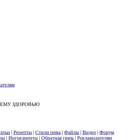
ателям
ШЕМУ ЗДОРОВЬЮ
атьи
|
Рецепты
|
Стили пива
|
Файлы
|
Видео
|
Форум
ры
|
Ингредиенты
|
Обратная связь
|
Рекламодателям