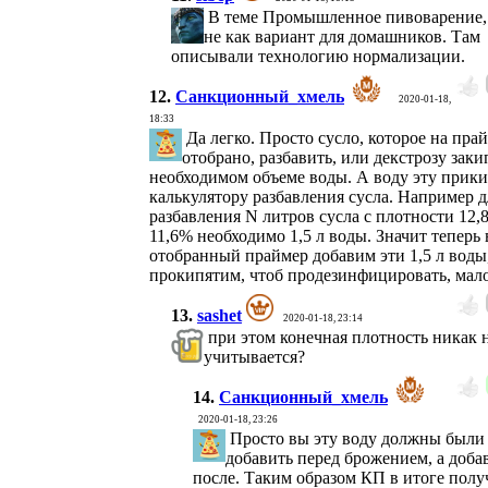
В теме Промышленное пивоварение,
не как вариант для домашников. Там
описывали технологию нормализации.
12.
Санкционный_хмель
2020-01-18,
18:33
Да легко. Просто сусло, которое на пра
отобрано, разбавить, или декстрозу заки
необходимом объеме воды. А воду эту прики
калькулятору разбавления сусла. Например д
разбавления N литров сусла с плотности 12,
11,6% необходимо 1,5 л воды. Значит теперь 
отобранный праймер добавим эти 1,5 л воды
прокипятим, чтоб продезинфицировать, мало
13.
sashet
2020-01-18, 23:14
при этом конечная плотность никак 
учитывается?
14.
Санкционный_хмель
2020-01-18, 23:26
Просто вы эту воду должны были
добавить перед брожением, а доба
после. Таким образом КП в итоге полу