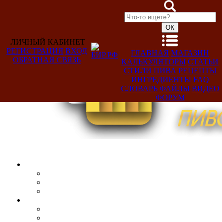
ЛИЧНЫЙ КАБИНЕТ
РЕГИСТРАЦИЯ
ВХОД
ГЛАВНАЯ
МАГАЗИН
ОБРАТНАЯ СВЯЗЬ
КАЛЬКУЛЯТОРЫ
СТАТЬИ
Добро
СТИЛИ ПИВА
РЕЦЕПТЫ
пожаловать,
ИНГРЕДИЕНТЫ
FAQ
Гость!
СЛОВАРЬ
ФАЙЛЫ
ВИДЕО
ФОРУМ