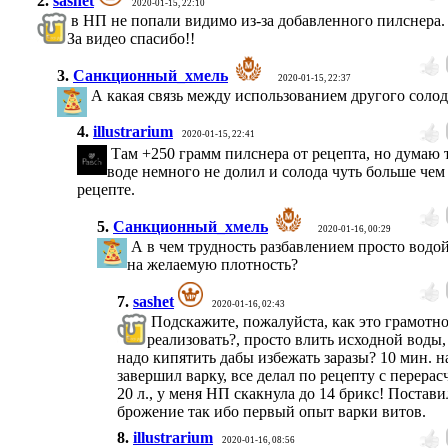
2.
sashet
2020-01-15, 22:10
в НП не попали видимо из-за добавленного пилснера.
За видео спасибо!!
3.
Санкционный_хмель
2020-01-15, 22:37
А какая связь между использованием другого соло
4.
illustrarium
2020-01-15, 22:41
Там +250 грамм пилснера от рецепта, но думаю 
воде немного не долил и солода чуть больше чем
рецепте.
5.
Санкционный_хмель
2020-01-16, 00:29
А в чем трудность разбавлением просто водо
на желаемую плотность?
7.
sashet
2020-01-16, 02:43
Подскажите, пожалуйста, как это грамотн
реализовать?, просто влить исходной воды,
надо кипятить дабы избежать заразы? 10 мин. н
завершил варку, все делал по рецепту с перерас
20 л., у меня НП скакнула до 14 брикс! Постави
брожение так ибо первый опыт варки витов.
8.
illustrarium
2020-01-16, 08:56