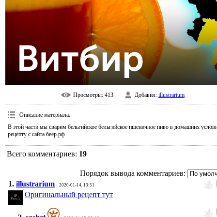
Просмотры
: 413
Добавил
:
illustrarium
Описание материала
:
В этой части мы сварим бельгийское бельгийское пшеничное пиво в домашних услов
рецепту с сайта беер.рф
Всего комментариев
:
19
Порядок вывода комментариев:
1.
illustrarium
2020-01-14, 13:51
Оригинальный рецепт тут