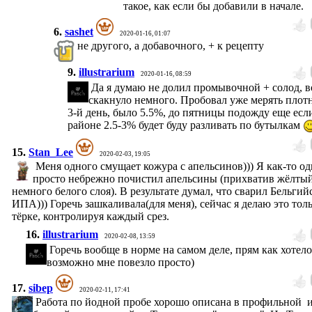
такое, как если бы добавили в начале.
6.
sashet
2020-01-16, 01:07
не другого, а добавочного, + к рецепту
9.
illustrarium
2020-01-16, 08:59
Да я думаю не долил промывочной + солод, в
скакнуло немного. Пробовал уже мерять плотн
3-й день, было 5.5%, до пятницы подожду еще есл
районе 2.5-3% будет буду разливать по бутылкам
15.
Stan_Lee
2020-02-03, 19:05
Меня одного смущает кожура с апельсинов))) Я как-то од
просто небрежно почистил апельсины (прихватив жёлты
немного белого слоя). В результате думал, что сварил Бельги
ИПА))) Горечь зашкаливала(для меня), сейчас я делаю это тол
тёрке, контролируя каждый срез.
16.
illustrarium
2020-02-08, 13:59
Горечь вообще в норме на самом деле, прям как хотело
возможно мне повезло просто)
17.
sibep
2020-02-11, 17:41
Работа по йодной пробе хорошо описана в профильной 