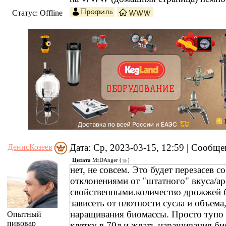
Статус:
Offline
Дата: Ср, 2023-03-15, 12:59 | Сообщ
ДенисКозеев
Цитата
MrDAnger
(
)
нет, не совсем. Это будет перезасев с
отклонениями от "штатного" вкуса/а
свойственными.количество дрожжей 
зависеть от плотности сусла и объема
наращивания биомассы. Просто тупо 
Опытный
пивовар
клетку в 70л и ждать наращивания би