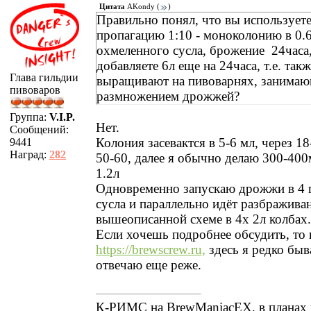
Цитата
AKondy
(
)
Правильно понял, что вы использует
пропагацию 1:10 - моноколонию в 0.
охмеленного сусла, брожение 24часа,
добавляете 6л еще на 24часа, т.е. такж
Глава гильдии
выращивают на пивоварнях, занима
пивоваров
размножением дрожжей?
Группа:
V.I.P.
Нет.
Сообщений:
Колония засевактся в 5-6 мл, через 18
9441
Наград:
282
50-60, далее я обычно делаю 300-400
1.2л
Одновременно запускаю дрожжи в 4 
сусла и параллельно идёт разбражива
вышеописанной схеме в 4х 2л колбах.
Если хочешь подробнее обсудить, то 
https://brewscrew.ru,
здесь я редко быв
отвечаю еще реже.
К-РИМС на BrewManiacEX, в планах 