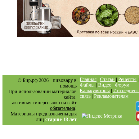
Главная
|
Статьи
|
Рецепты
© Бир.рф 2026 - пивовару в
Файлы
|
Видео
|
Форум
помощь
Калькуляторы
|
Ингредиен
При использовании материалов
связь
|
Рекламодателям
сайта,
активная гиперссылка на сайт
обязательна
!
Материалы предназначены для
лиц
старше 18 лет