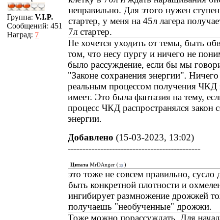
неправильно. Для этого нужен ступе
Группа:
V.I.P.
стартер, у меня на 45л лагера получае
Сообщений:
451
7л стартер.
Наград:
7
Не хочется уходить от темы, быть о
том, что несу пургу и ничего не пон
было рассуждение, если бы мы говор
"Законе сохранения энергии". Ничего
реальным процессом получения ЧКД 
имеет. Это была фантазия на тему, ес
процесс ЧКД распространялся закон 
энергии.
Добавлено
(15-03-2023, 13:02)
---------------------------------------------
Цитата
MrDAnger
(
)
это тоже не совсем правильно, сусло
быть конкретной плотности и охмеле
ингибирует размножение дрожжей тож
получаешь "необученные" дрожжи.
Тоже можно порассуждать. Для начал