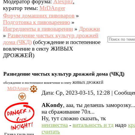
Модератор форума:
Alexpnz
,
куратор темы:
MrDAnger
Форум домашних пивоваров
»
Подготовка к пивоварению
»
Ингредиенты в пивоварении
»
Дрожжи
»
Разведение чистых культур дрожжей
дома (ЧКД)
(обсуждение и постепенное
вовлечение в секту ЖИВЫХ
ДРОЖЖЕЙ)
Разведение чистых культур дрожжей дома (ЧКД)
обсуждение и постепенное вовлечение в секту ЖИВЫХ ДРОЖЖЕЙ
MrDAnger
Дата: Ср, 2023-03-15, 12:28 | Сообщ
AKondy
, ааа, ты делаешь заморозку..
на сбраживание 70л...
Ну, тут сложно сказать, тк
неизвестна
-
витальность и тд
надо
кр
считать
Глава гильдии