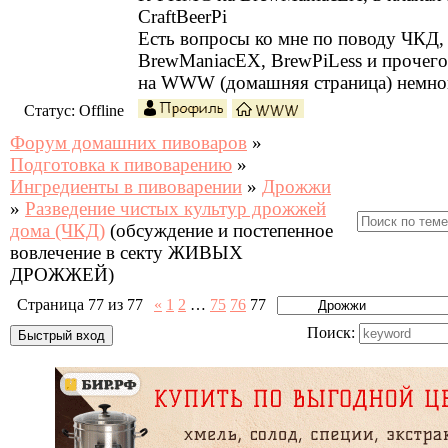
CraftBeerPi
Есть вопросы ко мне по поводу ЧКД
BrewManiacEX, BrewPiLess и прочег
на WWW (домашняя страница) немно
Статус:
Offline
Форум домашних пивоваров
»
Подготовка к пивоварению
»
Ингредиенты в пивоварении
»
Дрожжи
»
Разведение чистых культур дрожжей
дома (ЧКД)
(обсуждение и постепенное
вовлечение в секту ЖИВЫХ
ДРОЖЖЕЙ)
Страница
77
из
77
«
1
2
…
75
76
77
Поиск: