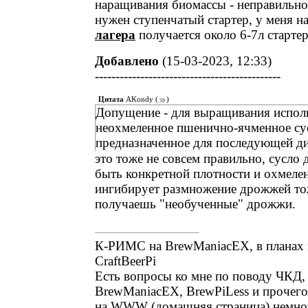
наращивания биомассы - неправильно
нужен ступенчатый стартер, у меня н
лагера
получается около 6-7л стартер
Добавлено
(15-03-2023, 12:33)
---------------------------------------------
Цитата
AKondy
(
)
Допущение - для выращивания испо
неохмеленное пшенично-ячменное су
предназначенное для последующей д
это тоже не совсем правильно, сусло
быть конкретной плотности и охмеле
ингибирует размножение дрожжей тож
получаешь "необученные" дрожжи.
К-РИМС на BrewManiacEX, в планах 
CraftBeerPi
Есть вопросы ко мне по поводу ЧКД
BrewManiacEX, BrewPiLess и прочег
на WWW (домашняя страница) немно