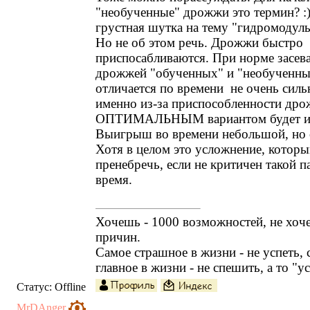
"необученные" дрожжи это термин? :))
грустная шутка на тему "гидромодуль
Но не об этом речь. Дрожжи быстро
приспосабливаются. При норме засева
дрожжей "обученных" и "необученн
отличается по времени не очень силь
именно из-за приспособленности др
ОПТИМАЛЬНЫМ вариантом будет их
Выигрыш во времени небольшой, но о
Хотя в целом это усложнение, котор
пренебречь, если не критичен такой п
время.
Хочешь - 1000 возможностей, не хоч
причин.
Самое страшное в жизни - не успеть, 
главное в жизни - не спешить, а то "у
Статус:
Offline
MrDAnger