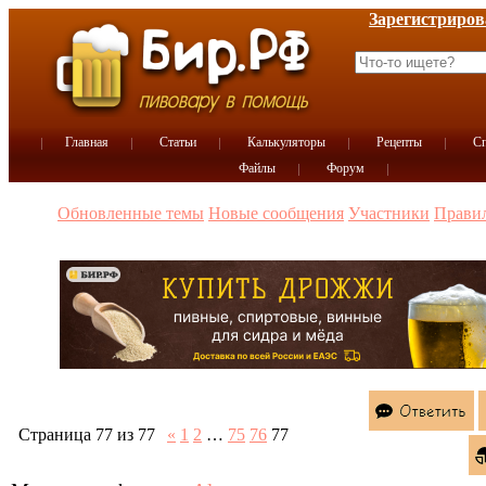
Зарегистриров
Главная
Статьи
Калькуляторы
Рецепты
Сп
Файлы
Форум
Обновленные темы
Новые сообщения
Участники
Прави
Страница
77
из
77
«
1
2
…
75
76
77