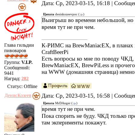
Дата: Ср, 2023-03-15, 16:18 | Сообщ
Цитата
deniskozeevpoc
(
)
Выигрыш во времени небольшой, но о
время тут не при чем.
К-РИМС на BrewManiacEX, в планах 
Глава гильдии
пивоваров
CraftBeerPi
Есть вопросы ко мне по поводу ЧКД
Группа:
V.I.P.
BrewManiacEX, BrewPiLess и прочег
Сообщений:
на WWW (домашняя страница) немно
9441
Наград:
282
Статус:
Offline
Дата: Ср, 2023-03-15, 16:58 | Сообщ
ДенисКозеев
Цитата
MrDAnger
(
)
время тут не при чем.
Пока спорить не буду. ЧКД только пр
там экперименты покажут.