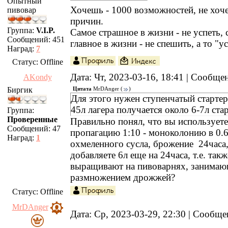
Опытный
Хочешь - 1000 возможностей, не хоч
пивовар
причин.
Группа:
V.I.P.
Самое страшное в жизни - не успеть, 
Сообщений:
451
главное в жизни - не спешить, а то "у
Наград:
7
Статус:
Offline
Дата: Чт, 2023-03-16, 18:41 | Сообщ
AKondy
Биргик
Цитата
MrDAnger
(
)
Для этого нужен ступенчатый стартер
45л лагера получается около 6-7л стар
Группа:
Проверенные
Правильно понял, что вы используете
Сообщений:
47
пропагацию 1:10 - моноколонию в 0.
Наград:
1
охмеленного сусла, брожение 24часа,
добавляете 6л еще на 24часа, т.е. такж
выращивают на пивоварнях, занима
размножением дрожжей?
Статус:
Offline
MrDAnger
Дата: Ср, 2023-03-29, 22:30 | Сообщ