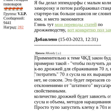
Я бы делал эппендорфы с малым кол
пивоваров
заморозку и потом разбраживал станд
стартере-так больше шансов не слови
Группа:
V.I.P.
Сообщений:
кмк. и место экономится
9441
Глянь тут
мои переводы статей
по
Наград:
282
дрожжеводству,
вот конкретно под з
Добавлено
(15-03-2023, 12:31)
---------------------------------------------
Цитата
AKondy
(
)
Применительно к теме ЧКД закон буд
примерно такой - "чтобы получить д
к-во дрожжей для сбраживания 70 л,
"потратить" 70 л сусла на их выращи
нет, не совсем. Это будет перезасев с
отклонениями от "штатного" вкуса/ар
свойственными.
количество дрожжей будет зависеть о
сусла и объема, методов наращивания
Просто тупо запустить клетку в 70л и