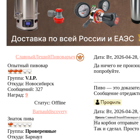
СлавныйЛешийПивоварыч
Дата: Вт, 2026-04-28
Опытный пивовар
Да ничего не произош
попробуйте.
Группа:
V.I.P.
Откуда:
Новосибирск
Пиво — это доказател
Сообщений:
327
Сообщение отредакт
Наград:
9
Статус:
Offline
Barnauldiscovery
Дата: Вт, 2026-04-28
Знаток пива
Цитата
СлавныйЛешийПивоварыч
(
На корбон отправьте 
Так и сделал. Просто
Группа:
Проверенные
Откуда:
Барнаул