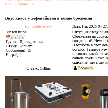
в конце брожения
Вкус кваса у хефевайцена в конце брожения
Barnauldiscovery
Дата: Пн, 2026-04-27
Знаток пива
Ситуация следующая. 
Сбраживал на дрожжах
гвоздичный. Немного 
Группа:
Проверенные
Плотность в этот мом
Откуда:
Барнаул
остался. Температуру
Сообщений:
15
появился какой-то за
Наград:
0
банана почти исчез, 
скисание, там прям к
Статус:
Offline