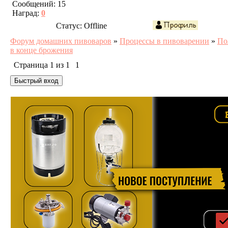
Сообщений:
15
Наград:
0
Статус:
Offline
Форум домашних пивоваров
»
Процессы в пивоварении
»
По
в конце брожения
Страница
1
из
1
1