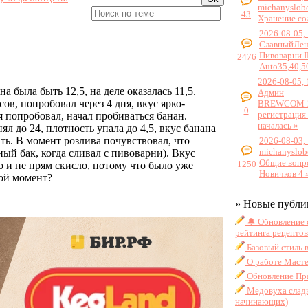
michanyslob
43
Хранение со
2026-08-05,
СлавныйЛе
Пивоварни 
2476
Auto35,40,5
2026-08-05, 
 была быть 12,5, на деле оказалась 11,5.
Админ
в, попробовал через 4 дня, вкус ярко-
BREWCOM-2
0
регистрация
я попробовал, начал пробиваться банан.
началась »
л до 24, плотность упала до 4,5, вкус банана
ать. В момент розлива почувствовал, что
2026-08-03,
michanyslob
ный бак, когда сливал с пивоварни). Вкус
Общие вопр
1250
о и не прям скисло, потому что было уже
Новичков 4 
кой момент?
» Новые публи
🔔 Обновление 
рейтинга рецептов
Базовый стиль 
О работе Масте
Обновление Пра
Медовуха сладк
начинающих)