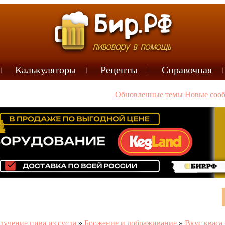
Калькуляторы
Рецепты
Справочная
Обновленные темы
Новые соо
лучение пива из сусла
»
Брожение и дображивание
»
Вкус кваса