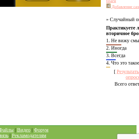
браги
Добавление сах
»
Случайный о
Практикуете 
вторичное бр
1.
Не вижу смы
2.
Иногда
3.
Всегда
4.
Что это тако
[
Результат
опрос
Всего отве
Файлы
|
Видео
|
Форум
вязь
|
Рекламодателям