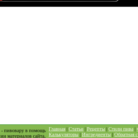
Главная
|
Статьи
|
Рецепты
|
Стили пива
|
 - пивовару в помощь
Калькуляторы
|
Ингредиенты
|
Обратная с
ии материалов сайта,