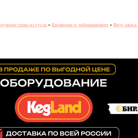
лучение пива из сусла
»
Брожение и дображивание
»
Вкус кваса