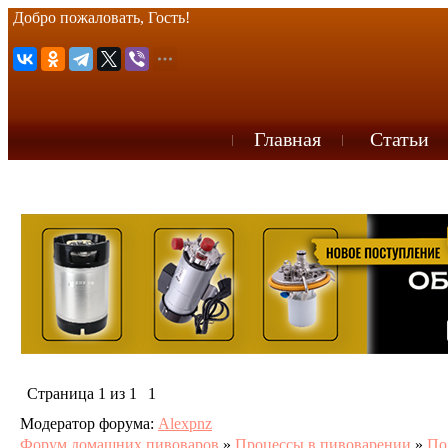
Добро пожаловать, Гость!
Главная
Статьи
Страница
1
из
1
1
Модератор форума:
Alexpnz
Форум домашних пивоваров
»
Процессы в пивоварении
»
По