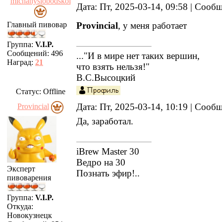
michanyslobodskoi
Дата: Пт, 2025-03-14, 09:58 | Соо
Главный пивовар
Provincial
, у меня работает
Группа:
V.I.P.
Сообщений:
496
..."И в мире нет таких вершин,
Наград:
21
что взять нельзя!"
В.С.Высоцкий
Статус:
Offline
Дата: Пт, 2025-03-14, 10:19 | Соо
Provincial
Да, заработал.
iBrew Master 30
Ведро на 30
Эксперт
Познать эфир!..
пивоварения
Группа:
V.I.P.
Откуда:
Новокузнецк