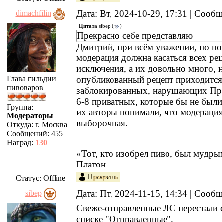
Дата: Вт, 2024-10-29, 17:31 | Сооб
dimachfilin
Цитата
sibep
(
)
Прекрасно себе представляю
Дмитрий, при всём уважении, но п
модерация должна касаться всех ре
исключения, а их довольно много, 
опубликованный рецепт приходится
Глава гильдии
пивоваров
заблокированных, нарушающих Пра
6-8 приватных, которые бы не были
Группа:
их авторы понимали, что модерация
Модераторы
выборочная.
Откуда:
г. Москва
Сообщений:
455
Наград:
130
«Тот, кто изобрел пиво, был мудр
Платон
Статус:
Offline
Дата: Пт, 2024-11-15, 14:34 | Сооб
sibep
Свеже-отправленные ЛС перестали 
списке "Отправленные".