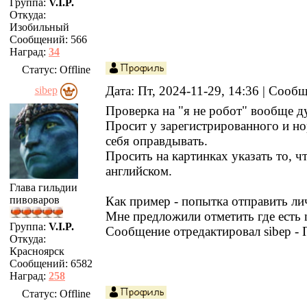
Группа:
V.I.P.
Откуда:
Изобильный
Сообщений:
566
Наград:
34
Статус:
Offline
Дата: Пт, 2024-11-29, 14:36 | Сооб
sibep
Проверка на "я не робот" вообще д
Просит у зарегистрированного и 
себя оправдывать.
Просить на картинках указать то, ч
английском.
Глава гильдии
пивоваров
Как пример - попытка отправить ли
Мне предложили отметить где есть 
Группа:
V.I.P.
Сообщение отредактировал
sibep
-
Откуда:
Красноярск
Сообщений:
6582
Наград:
258
Статус:
Offline