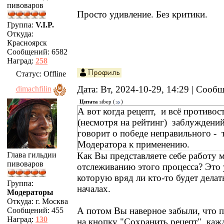
пивоваров
Просто удивление. Без критики.
Группа:
V.I.P.
Откуда:
Красноярск
Сообщений:
6582
Наград:
258
Статус:
Offline
Дата: Вт, 2024-10-29, 14:29 | Сооб
dimachfilin
Цитата
sibep
(
)
А вот когда рецепт, и всё противост
(несмотря на рейтинг) заблуждени
говорит о победе неправильного - 
Модератора к применению.
Как Вы представляете себе работу 
Глава гильдии
пивоваров
отслеживанию этого процесса? Это 
которую вряд ли кто-то будет дела
Группа:
началах.
Модераторы
Откуда:
г. Москва
А потом Вы наверное забыли, что п
Сообщений:
455
Наград:
130
на кнопку "Сохранить рецепт", каж