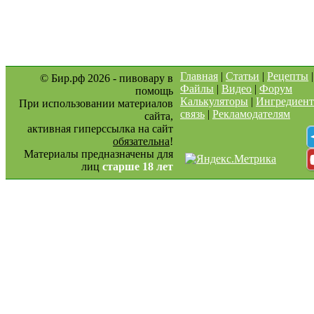
Главная
|
Статьи
|
Рецепты
© Бир.рф 2026 - пивовару в
Файлы
|
Видео
|
Форум
помощь
Калькуляторы
|
Ингредиен
При использовании материалов
связь
|
Рекламодателям
сайта,
активная гиперссылка на сайт
обязательна
!
Материалы предназначены для
лиц
старше 18 лет