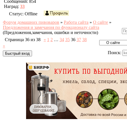
Сообщений:
854
Наград:
33
Статус:
Offline
Форум домашних пивоваров
»
Работа сайта
»
О сайте
»
Предложения и замечания по функционалу сайта
(Предложения,замечания, ошибки и неточности)
Страница
36
из
38
«
1
2
…
34
35
36
37
38
»
Поиск: