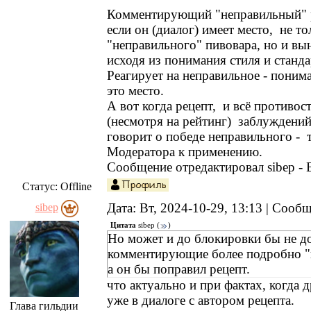
Комментирующий "неправильный" р
если он (диалог) имеет место, не то
"неправильного" пивовара, но и вы
исходя из понимания стиля и станда
Реагирует на неправильное - поним
это место.
А вот когда рецепт, и всё противост
(несмотря на рейтинг) заблуждени
говорит о победе неправильного - 
Модератора к применению.
Сообщение отредактировал
sibep
-
Статус:
Offline
Дата: Вт, 2024-10-29, 13:13 | Сооб
sibep
Цитата
sibep
(
)
Но может и до блокировки бы не д
комментирующие более подробно "
а он бы поправил рецепт.
что актуально и при фактах, когда 
уже в диалоге с автором рецепта.
Глава гильдии