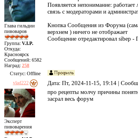
Появляется непонимание: работает л
связь с модераторами и администра
Кнопка Сообщения из Форума (сама
Глава гильдии
пивоваров
верхнем ) ничего не отображает
Сообщение отредактировал
sibep
-
Группа:
V.I.P.
Откуда:
Красноярск
Сообщений:
6582
Наград:
258
Статус:
Offline
Дата: Пт, 2024-11-15, 19:14 | Сооб
vlad222
про рецепты молчу причины понятн
засрал весь форум
Эксперт
пивоварения