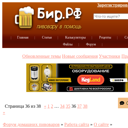
Зарегистриров
Главная
Статьи
Калькуляторы
Рецепты
Сп
Файлы
Форум
Обновленные темы
Новые сообщения
Участники
Пр
Страница
36
из
38
«
1
2
…
34
35
36
37
38
»
Форум домашних пивоваров
»
Работа сайта
»
О сайте
»