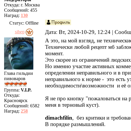
Откуда:
г. Москва
Сообщений:
455
Наград:
130
Статус:
Offline
Дата: Вт, 2024-10-29, 12:24 | Сооб
sibep
А это, на мой взгляд, не техническ
Технически любой рецепт мб забло
момент.
Это скорее из ограничений людских 
Но именно участие активных комме
определении неправильного и в пр
Глава гильдии
пивоваров
неправильного к норме - это есть у
необходимости\возможности и её о
Группа:
V.I.P.
Откуда:
Я не про кнопку "пожаловаться на р
Красноярск
меня в терновый куст).
Сообщений:
6582
Наград:
258
dimachfilin
, без критики и требова
В порядке размышлений.