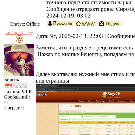
точного подсчёта стоимости варки.
Сообщение отредактировал
Сирота
2024-12-19, 03:02
Статус:
Offline
rancho_of_joy
Дата: Чт, 2025-02-13, 22:03 | Сообщени
Заметил, что в разделе с рецептами ест
Нажав по кнопке Рецепты, попадаем на
Далее выставляю нужный мне стиль и 
Биргик
вид страницы.
Группа:
V.I.P.
Сообщений:
41
Наград:
0