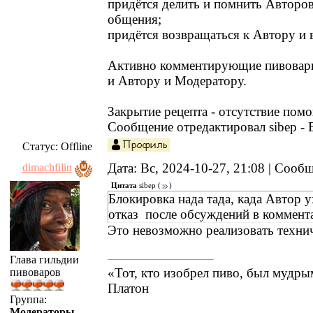
придётся делить и помнить Авторов
общения;
придётся возвращаться к Автору и в
Активно комментирующие пивовар
и Автору и Модератору.
Закрытие рецепта - отсутствие пом
Сообщение отредактировал
sibep
-
Статус:
Offline
Дата: Вс, 2024-10-27, 21:08 | Соо
dimachfilin
Цитата
sibep
(
)
Блокировка нада тада, када Автор 
отказ после обсуждений в коммент
Это невозможно реализовать техни
Глава гильдии
«Тот, кто изобрел пиво, был мудр
пивоваров
Платон
Группа:
Модераторы