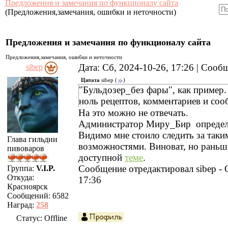
Предложения и замечания по функционалу сайта
(Предложения,замечания, ошибки и неточности)
Предложения и замечания по функционалу сайта
Предложения,замечания, ошибки и неточности
Дата: Сб, 2024-10-26, 17:26 | Соо
sibep
Цитата
sibep
(
)
"Бульдозер_без фары", как пример. 
ноль рецептов, комментариев и соо
На это можно не отвечать.
Администратор Миру_Бир определил
Видимо мне стоило следить за так
Глава гильдии
возможностями. Виноват, но раньш
пивоваров
доступной
теме
.
Сообщение отредактировал
sibep
-
Группа:
V.I.P.
Откуда:
17:36
Красноярск
Сообщений:
6582
Наград:
258
Статус:
Offline