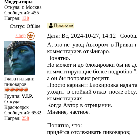
Модераторы
Откуда:
г. Москва
Сообщений:
455
Наград:
130
Статус:
Offline
Дата: Вс, 2024-10-27, 14:12 | Соо
sibep
А, это не увод Автором в Приват 
комментариев от Фигаро.
Понятно.
Но может и до блокировки бы не д
комментирующие более подробно "
а он бы поправил рецепт.
Глава гильдии
пивоваров
Просто вариант: Блокировка нада та
уходит в стойкий отказ после обс
Группа:
V.I.P.
комментариях.
Откуда:
Когда Автор в отрицании.
Красноярск
Мнение, частное.
Сообщений:
6582
Наград:
258
Понятно, что:
придётся отслеживать пивоваров;