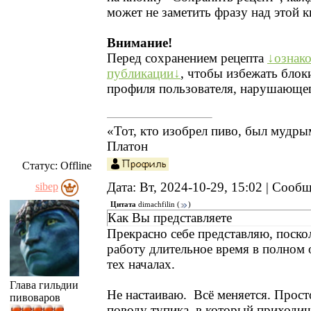
может не заметить фразу над этой к
Внимание!
Перед сохранением рецепта
↓ознако
публикации↓
, чтобы избежать блок
профиля пользователя, нарушающег
«Тот, кто изобрел пиво, был мудр
Платон
Статус:
Offline
Дата: Вт, 2024-10-29, 15:02 | Сооб
sibep
Цитата
dimachfilin
(
)
Как Вы представляете
Прекрасно себе представляю, поско
работу длительное время в полном 
тех началах.
Глава гильдии
Не настаиваю. Всё меняется. Прост
пивоваров
поводу тупика, в который приходи