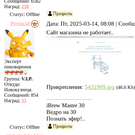
Сообщений:
6582
Наград:
258
Статус:
Offline
Дата: Пт, 2025-03-14, 08:08 | Соо
Provincial
Сайт магазина не работает..
Эксперт
пивоварения
Группа:
V.I.P.
Откуда:
Прикрепления:
5431909.jpg
(46.6 Kb)
Новокузнецк
Сообщений:
854
Наград:
33
iBrew Master 30
Ведро на 30
Познать эфир!..
Статус:
Offline