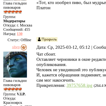
«Тот, кто изобрел пиво, был мудр
Глава гильдии
Платон
пивоваров
Группа:
Модераторы
Откуда:
г. Москва
Сообщений:
455
Наград:
130
Статус:
Offline
Дата: Ср, 2025-03-12, 05:12 | Соо
sibep
Чат сбоит.
Оставляет черновики в окне редакт
опубликования.
Человек не увидивший это публик
И, кажется обращения подменяет, но
сам мог накосячить.
Глава гильдии
пивоваров
Прикрепления:
39757658.jpg
(264.4 
Группа:
V.I.P.
Откуда:
Красноярск