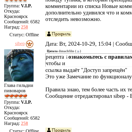
комментарии из списка Новые комм
Группа:
V.I.P.
Откуда:
дополнительно удивился что и ком
Красноярск
отследить невозможно.
Сообщений:
6582
Наград:
258
Статус:
Offline
Дата: Вт, 2024-10-29, 15:04 | Сооб
sibep
Цитата
dimachfilin
(
)
рецепта
↓ознакомьтесь с правил
чтобы и
ссылка выдаёт "Доступ запрещён"
Это уже Замечание по функционалу
Глава гильдии
Правила знаю, тем более часть их те
пивоваров
Сообщение отредактировал
sibep
-
Группа:
V.I.P.
Откуда:
Красноярск
Сообщений:
6582
Наград:
258
Статус:
Offline