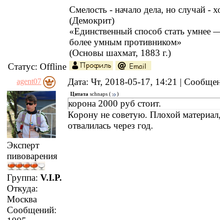
Смелость - начало дела, но случай - х
(Демокрит)
«Единственный способ стать умнее —
более умным противником»
(Основы шахмат, 1883 г.)
Статус:
Offline
Дата: Чт, 2018-05-17, 14:21 | Сообщ
agent07
Цитата
schnaps
(
)
корона 2000 руб стоит.
Корону не советую. Плохой материал
отвалилась через год.
Эксперт
пивоварения
Группа:
V.I.P.
Откуда:
Москва
Сообщений: