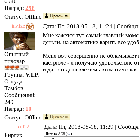
6580
Наград:
258
Статус:
Offline
Дата: Пт, 2018-05-18, 11:24 | Сообщ
inv1ze
Мне кажется тут самый главный моме
деньги. на автоматике варить все удо
Опытный
Меня вот совершенно не обламывает 
пивовар
кастрюле - я получаю удовольствие от
и да, это дешевле чем автоматическая
Группа:
V.I.P.
Откуда:
Тамбов
Сообщений:
249
Наград:
10
Статус:
Offline
Дата: Пт, 2018-05-18, 11:29 | Сообщ
cnl12
Биргик
Цитата
ACB
(
)