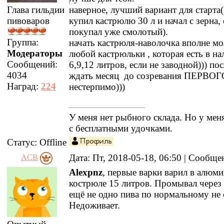
наверное, лучший вариант для старта(
Глава гильдии
купил кастрюлю 30 л и начал с зерна,
пивоваров
покупал уже смолотый).
Группа:
начать кастрюля-наволочка вполне м
Модераторы
любой кастрюльки , которая есть в на
Сообщений:
6,9,12 литров, если не заводной))) по
4034
ждать месяц до созревания ПЕРВОГО
Наград:
224
нестерпимо)))
У меня нет рыбного склада. Но у меня
с бесплатными удочками.
Статус:
Offline
Дата: Пт, 2018-05-18, 06:50 | Сообщ
ACB
Alexpnz
, первые варки варил в алюм
кострюле 15 литров. Промывал через
ещё не одно пива по нормальному не 
Недоживает.