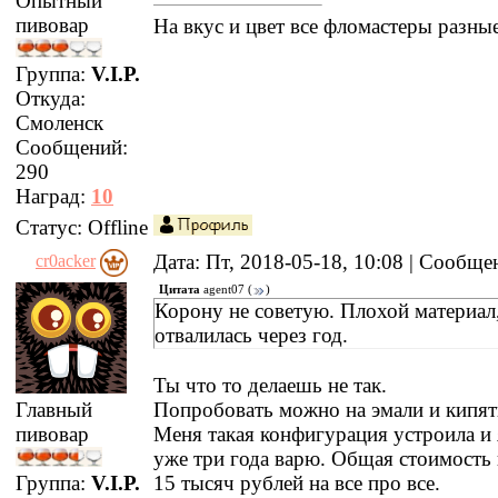
Опытный
пивовар
На вкус и цвет все фломастеры разные
Группа:
V.I.P.
Откуда:
Смоленск
Сообщений:
290
Наград:
10
Статус:
Offline
Дата: Пт, 2018-05-18, 10:08 | Сообщ
cr0acker
Цитата
agent07
(
)
Корону не советую. Плохой материал
отвалилась через год.
Ты что то делаешь не так.
Попробовать можно на эмали и кипят
Главный
Меня такая конфигурация устроила и 
пивовар
уже три года варю. Общая стоимость 
15 тысяч рублей на все про все.
Группа:
V.I.P.