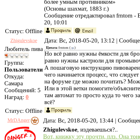
более умным противником»
(Основы шахмат, 1883 г.)
Сообщение отредактировал
frntom
-
20, 10:01
Статус:
Offline
Дата: Вс, 2018-05-20, 13:12 | Сообщ
Zhigulevskoe
Любитель пива
Цитата
frntom
(
)
Но всё равно нужны ёмкости для бро
равно нужны кастрюли для промывоч
Группа:
А пошаговую инструкцию пивоварения
Пользователи
чего начинается процесс, что следует 
Откуда:
на форуме где можно почитать? Можн
Самара
Или в этой ветки помогите/объясните
Сообщений:
5
там автомат то просто куда то чего з
Наград:
0
всё?
Статус:
Offline
Дата: Вс, 2018-05-20, 13:44 | Сообщ
MrDAnger
Zhigulevskoe
, издеваешься?..
Вот, книжку эту прочти, плз. Она тон