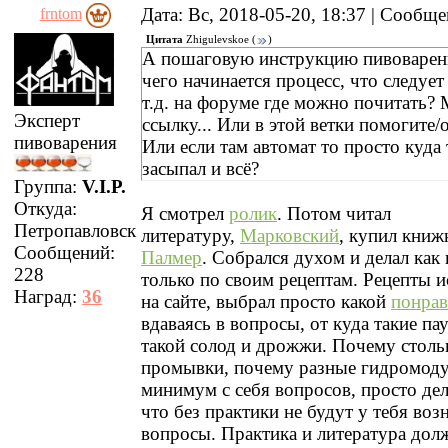
Дата: Вс, 2018-05-20, 18:37 | Сообщ
frntom
Цитата
Zhigulevskoe
(
)
А пошаговую инструкцию пивоварения
чего начинается процесс, что следует
т.д. на форуме где можно почитать?
Эксперт
ссылку... Или в этой ветки помогите/
пивоварения
Или если там автомат то просто куда 
засыпал и всё?
Группа:
V.I.P.
Откуда:
Я смотрел
ролик
. Потом читал
Петропавловск
литературу,
Марковский
, купил кни
Сообщений:
Палмер
. Собрался духом и делал как 
228
только по своим рецептам. Рецепты и
Наград:
36
на сайте, выбрал просто какой
понрав
вдаваясь в вопросы, от куда такие па
такой солод и дрожжи. Почему столь
промывки, почему разные гидромоду
минимум с себя вопросов, просто дел
что без практики не будут у тебя воз
вопросы. Практика и литература до