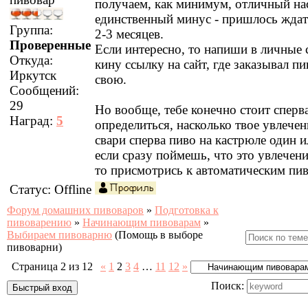
получаем, как минимум, отличный нас
единственный минус - пришлось ждат
Группа:
2-3 месяцев.
Проверенные
Если интересно, то напиши в личные
Откуда:
кину ссылку на сайт, где заказывал п
Иркутск
свою.
Сообщений:
29
Но вообще, тебе конечно стоит сперв
Наград:
5
определиться, насколько твое увлечен
свари сперва пиво на кастрюле один и
если сразу поймешь, что это увлечени
то присмотрись к автоматическим пи
Статус:
Offline
Форум домашних пивоваров
»
Подготовка к
пивоварению
»
Начинающим пивоварам
»
Выбираем пивоварню
(Помощь в выборе
пивоварни)
Страница
2
из
12
«
1
2
3
4
…
11
12
»
Поиск: