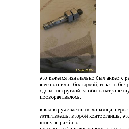
это кажется изначально был анкер с 
я его отпилил болгаркой, и часть без
сделал некруглой, чтобы в патроне ш
проворачивалось.
в вал вкручиваешь не до конца, перво
затягиваешь, второй контрогаишь, эт
шнек не разбило.
ну и все. собираешь корону, за хвост