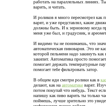
работать на параллельных линиях. Ты
варить, и читать.
И роликов я много пересмотрел как 
варят, и уже представлял, какие движ
должны быть. И к зерновому когда п
меня уже был, и градусник, и ареометр
И видимо ты не понимаешь, что знач
автоматическая пивоварня. Это не ка
которой пельмени надо закинуть как 
закипит. Автоматика просто помогает
помогает держать температурные пау
помогает тебе фильтровать затор.
В общем иди смотри ролики как в
ка
делают, как на
автоматике
варят. Изуч
потом покупай что нибудь. Текст если
напишу как пиво варить ты только ча
поймешь, лучше зрительно это увиде
информация лучше дойдет.