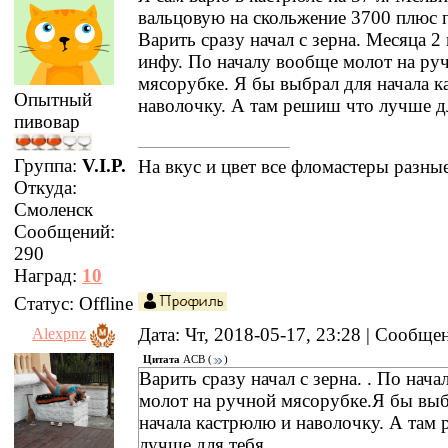
вальцовую на скольжение 3700 плюс 
Варить сразу начал с зерна. Месяца 2
инфу. По началу вообще молот на ру
мясорубке. Я бы выбрал для начала 
Опытный
наволочку. А там решиш что лучше дл
пивовар
Группа:
V.I.P.
На вкус и цвет все фломастеры разные
Откуда:
Смоленск
Сообщений:
290
Наград:
10
Статус:
Offline
Дата: Чт, 2018-05-17, 23:28 | Сообщ
Alexpnz
Цитата
ACB
(
)
Варить сразу начал с зерна. . По нач
молот на ручной мясорубке.Я бы выб
начала кастрюлю и наволочку. А там
лучше для тебя.