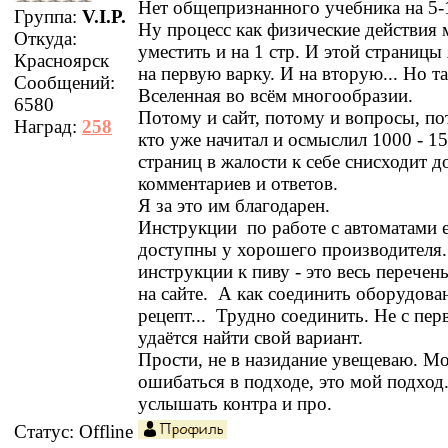
Нет общепризнанного учебника на 5-
Группа:
V.I.P.
Ну процесс как физические действия
Откуда:
уместить и на 1 стр. И этой страницы
Красноярск
на первую варку. И на вторую... Но т
Сообщений:
Вселенная во всём многообразии.
6580
Потому и сайт, потому и вопросы, по
Наград:
258
кто уже начитал и осмыслил 1000 - 15
страниц в жалости к себе снисходит д
комментариев и ответов.
Я за это им благодарен.
Инструкции по работе с автоматами 
доступны у хорошего производителя
инструкции к пиву - это весь перечен
на сайте. А как соединить оборудова
рецепт... Трудно соединить. Не с пер
удаётся найти свой вариант.
Прости, не в назидание увещеваю. М
ошибаться в подходе, это мой подхо
услышать контра и про.
Статус:
Offline