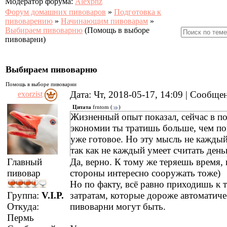
Модератор форума:
Alexpnz
Форум домашних пивоваров
»
Подготовка к
пивоварению
»
Начинающим пивоварам
»
Выбираем пивоварню
(Помощь в выборе
пивоварни)
Выбираем пивоварню
Помощь в выборе пивоварни
Дата: Чт, 2018-05-17, 14:09 | Сообщ
exorzist
Цитата
frntom
(
)
Жизненный опыт показал, сейчас в п
экономии ты тратишь больше, чем п
уже готовое. Но эту мысль не каждый
так как не каждый умеет считать день
Да, верно. К тому же теряешь время, 
Главный
стороны интересно сооружать тоже)
пивовар
Но по факту, всё равно приходишь к 
затратам, которые дороже автоматиче
Группа:
V.I.P.
пивоварни могут быть.
Откуда:
Пермь