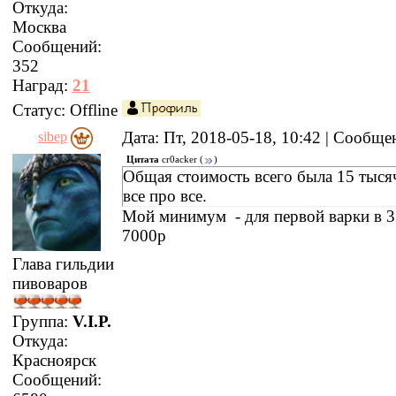
Откуда:
Москва
Сообщений:
352
Наград:
21
Статус:
Offline
Дата: Пт, 2018-05-18, 10:42 | Сообщ
sibep
Цитата
cr0acker
(
)
Общая стоимость всего была 15 тыся
все про все.
Мой минимум - для первой варки в 3
7000р
Глава гильдии
пивоваров
Группа:
V.I.P.
Откуда:
Красноярск
Сообщений: