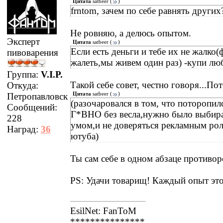
Цитата
satbeer
(
)
frntom, зачем по себе равнять других
Не ровняю, а делюсь опытом.
Эксперт
Цитата
satbeer
(
)
Если есть деньги и тебе их не жалко(
пивоварения
жалеть,мы живем один раз) -купи лю
Группа:
V.I.P.
Такой себе совет, честно говоря...По
Откуда:
Цитата
satbeer
(
)
Петропавловск
(разочаровался в том, что поторопил
Сообщений:
Г*ВНО без весла,нужно было выбира
228
умом,и не доверяться рекламным ро
Наград:
36
ютуба)
Ты сам себе в одном абзаце противо
PS: Удачи товарищ! Каждый опыт это
EsilNet: FanToM
***************