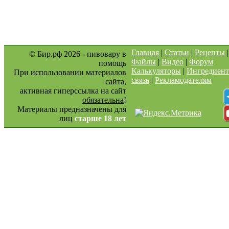
Главная
|
Статьи
|
Рецепты
© Бир.рф 2026 - пивовару в
Файлы
|
Видео
|
Форум
помощь
Калькуляторы
|
Ингредиен
При использовании материалов
связь
|
Рекламодателям
сайта,
активная гиперссылка на сайт
обязательна
!
Материалы предназначены для
лиц
старше 18 лет