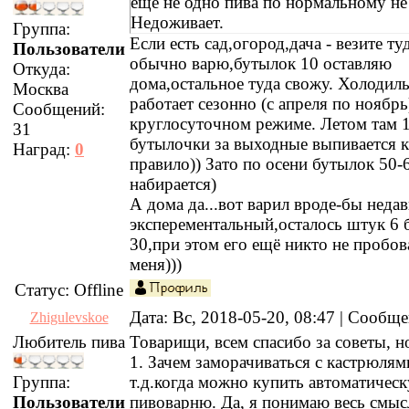
ещё не одно пива по нормальному не
Недоживает.
Группа:
Если есть сад,огород,дача - везите туд
Пользователи
обычно варю,бутылок 10 оставляю
Откуда:
дома,остальное туда свожу. Холодил
Москва
работает сезонно (с апреля по ноябрь
Сообщений:
круглосуточном режиме. Летом там 1
31
бутылочки за выходные выпивается к
Наград:
0
правило)) Зато по осени бутылок 50-
набирается)
А дома да...вот варил вроде-бы неда
эксперементальный,осталось штук 6 
30,при этом его ещё никто не пробов
меня)))
Статус:
Offline
Дата: Вс, 2018-05-20, 08:47 | Сообщ
Zhigulevskoe
Любитель пива
Товарищи, всем спасибо за советы, н
1. Зачем заморачиваться с кастрюлям
Группа:
т.д.когда можно купить автоматичес
Пользователи
пивоварню. Да, я понимаю весь смыс