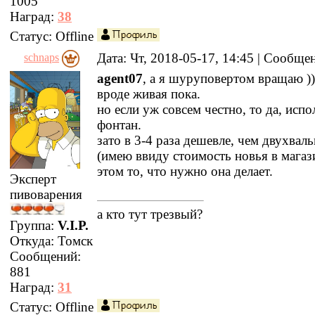
1005
Наград:
38
Статус:
Offline
Дата: Чт, 2018-05-17, 14:45 | Сообщ
schnaps
agent07
, а я шуруповертом вращаю ))
вроде живая пока.
но если уж совсем честно, то да, испо
фонтан.
зато в 3-4 раза дешевле, чем двухвал
(имею ввиду стоимость новья в магаз
этом то, что нужно она делает.
Эксперт
пивоварения
а кто тут трезвый?
Группа:
V.I.P.
Откуда:
Томск
Сообщений:
881
Наград:
31
Статус:
Offline