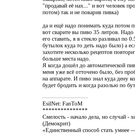
"продавай её нах..." и вот человек пр
потом) так и не поварив пивка)
да и ещё надо понимать куда потом п
вот сварите вы пиво 35 литров. Надо 
его ставить, я в стекло разливал по 0.
бутылок куда то деть надо было) а ес
захотите несколько рецептов повтори
больше места надо.
Я когда дошёл до автоматической пи
меня уже всё отточено было, без про
на аппарате. И пиво знал куда дену к
будет бродить и когда разолью по бу
EsilNet: FanToM
***************
Смелость - начало дела, но случай - х
(Демокрит)
«Единственный способ стать умнее —