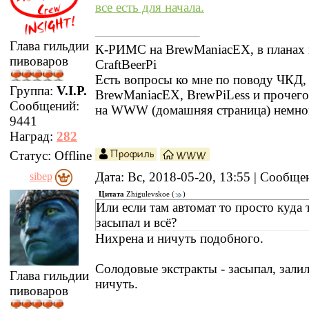
все есть для начала.
Глава гильдии
К-РИМС на BrewManiacEX, в планах 
пивоваров
CraftBeerPi
Есть вопросы ко мне по поводу ЧКД
Группа:
V.I.P.
BrewManiacEX, BrewPiLess и прочег
Сообщений:
на WWW (домашняя страница) немно
9441
Наград:
282
Статус:
Offline
Дата: Вс, 2018-05-20, 13:55 | Сообщ
sibep
Цитата
Zhigulevskoe
(
)
Или если там автомат то просто куда 
засыпал и всё?
Нихрена и ничуть подобного.
Солодовые экстракты - засыпал, зали
Глава гильдии
ничуть.
пивоваров