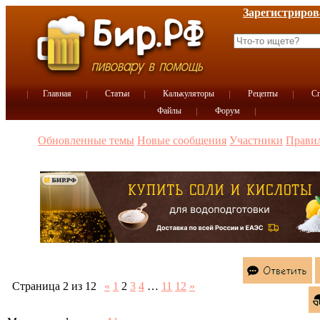
Зарегистриров
Главная
Статьи
Калькуляторы
Рецепты
Сп
Файлы
Форум
Обновленные темы
Новые сообщения
Участники
Прави
Страница
2
из
12
«
1
2
3
4
…
11
12
»