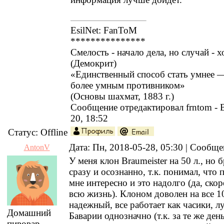
EsilNet: FanToM
***************
Смелость - начало дела, но случай - х
(Демокрит)
«Единственный способ стать умнее —
более умным противником»
(Основы шахмат, 1883 г.)
Сообщение отредактировал
frntom
-
20, 18:52
Статус:
Offline
Дата: Пн, 2018-05-28, 05:30 | Сообщ
AntonV
У меня клон Braumeister на 50 л., но б
сразу и осознанно, т.к. понимал, что
мне интересно и это надолго (да, скор
всю жизнь). Клоном доволен на все 
надежный, все работает как часики, 
Домашний
Баварии однозначно (т.к. за те же ден
пивовар