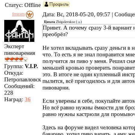
Статус:
Offline
Дата: Вс, 2018-05-20, 09:57 | Сообщ
frntom
Цитата
Zhigulevskoe
(
)
Привет. А почему сразу 3-й вариант 
преобрёл?
Эксперт
Не хотел вкладывать сразу деньги в н
пивоварения
что. То есть я не знал понравится мне
получится ли пиво у меня. Решил сна
Группа:
V.I.P.
меньшей кровью проверить понравит
Откуда:
это. В итоге не один купленный инст
Петропавловск
пылится, всё пригодилось и для авто
Сообщений:
пивоварни.
228
Наград:
36
Если уверены в себе, покупайте авто
Но всё равно нужны ёмкости для бро
равно нужны кастрюли для промывоч
Здесь на форуме видел человека кот
баварию, хотел пиво варить, а ему же