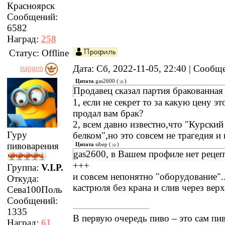
Красноярск
Сообщений:
6582
Наград:
258
Статус:
Offline
Дата: Сб, 2022-11-05, 22:40 | Сооб
papgen
Цитата
gas2600
(
)
Продавец сказал партия бракованна
1, если не секрет то за какую цену э
продал вам брак?
2, всем давно известно,что "Курский
Гуру
белком",но это совсем не трагедия и 
пивоварения
Цитата
sibep
(
)
gas2600, в Вашем профиле нет рецепт
+++
Группа:
V.I.P.
и совсем непонятно "оборудование".
Откуда:
кастрюля без крана и слив через вер
Сева100Поль
Сообщений:
1335
В первую очередь пиво – это сам пи
Наград:
61