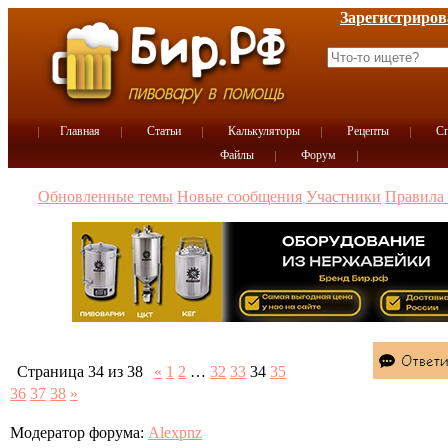
Зарегистриров
Главная
Статьи
Калькуляторы
Рецепты
Сп
Файлы
Форум
Обновленные темы
Новые сообщения
Участники
Правила
Страница
34
из
38
«
1
2
…
32
33
34
35
36
37
38
»
Модератор форума:
Alexpnz