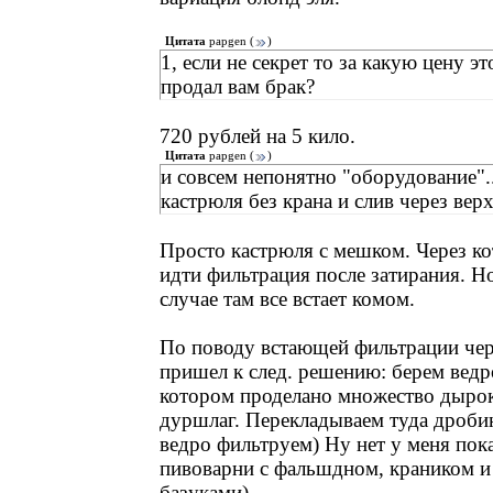
Цитата
papgen
(
)
1, если не секрет то за какую цену э
продал вам брак?
720 рублей на 5 кило.
Цитата
papgen
(
)
и совсем непонятно "оборудование".
кастрюля без крана и слив через вер
Просто кастрюля с мешком. Через к
идти фильтрация после затирания. Н
случае там все встает комом.
По поводу встающей фильтрации че
пришел к след. решению: берем ведр
котором проделано множество дырок
дуршлаг. Перекладываем туда дробин
ведро фильтруем) Ну нет у меня пок
пивоварни с фальшдном, краником 
базуками)