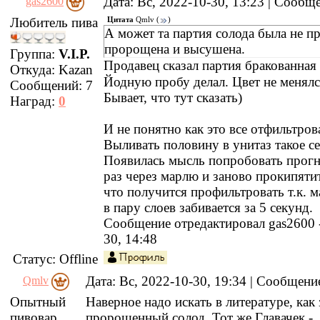
Дата: Вс, 2022-10-30, 13:23 | Сооб
gas2600
Любитель пива
Цитата
Qmlv
(
)
А может та партия солода была не п
пророщена и высушена.
Группа:
V.I.P.
Продавец сказал партия бракованна
Откуда:
Kazan
Йодную пробу делал. Цвет не менялс
Сообщений:
7
Бывает, что тут сказать)
Наград:
0
И не понятно как это все отфильтрова
Выливать половину в унитаз такое се
Появилась мысль попробовать прогн
раз через марлю и заново прокипятит
что получится профильтровать т.к. 
в пару слоев забивается за 5 секунд.
Сообщение отредактировал
gas2600
30, 14:48
Статус:
Offline
Дата: Вс, 2022-10-30, 19:34 | Сообщен
Qmlv
Опытный
Наверное надо искать в литературе, как 
пивовар
пророщенный солод. Тот же Главачек -