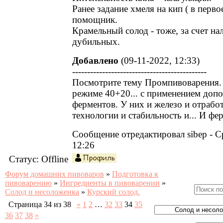
Ранее задание хмеля на кип ( в первое
помощник.
Крамельный солод - тоже, за счет на
дубильных.
Добавлено
(09-11-2022, 12:33)
---------------------------------------------
Посмотрите тему Промпивоварения.
режиме 40+20... с применением доп
ферментов. У них и железо и отрабо
технологии и стабильность и... И фе
Сообщение отредактировал
sibep
-
С
12:26
Статус:
Offline
Форум домашних пивоваров
»
Подготовка к
пивоварению
»
Ингредиенты в пивоварении
»
Солод и несоложенка
»
Курский солод.
Страница
34
из
38
«
1
2
…
32
33
34
35
36
37
38
»