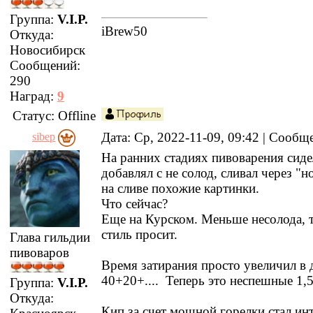
Группа:
V.I.P.
iBrew50
Откуда:
Новосибирск
Сообщений:
290
Наград:
9
Статус:
Offline
Дата: Ср, 2022-11-09, 09:42 | Сооб
sibep
На ранних стадиях пивоварения сиде
добавлял с не солод, сливал через "но
на сливе похожие картинки.
Что сейчас?
Еще на Курском. Меньше несолода, т
стиль просит.
Глава гильдии
пивоваров
Время затирания просто увеличил в д
40+20+.... Теперь это неспешные 1,5
Группа:
V.I.P.
Откуда:
Кип за счет мощной горелки стал ин