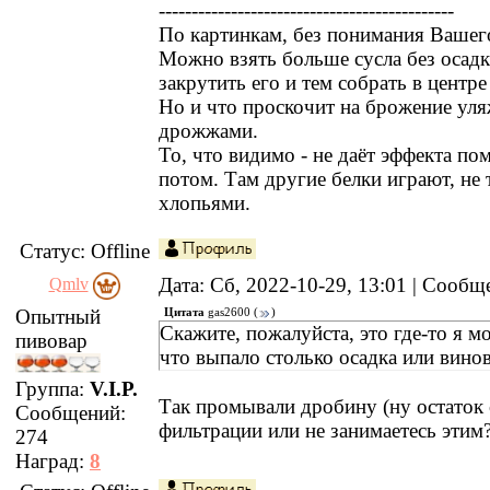
---------------------------------------------
По картинкам, без понимания Вашег
Можно взять больше сусла без осадк
закрутить его и тем собрать в центре
Но и что проскочит на брожение уля
дрожжами.
То, что видимо - не даёт эффекта по
потом. Там другие белки играют, не 
хлопьями.
Статус:
Offline
Дата: Сб, 2022-10-29, 13:01 | Сооб
Qmlv
Опытный
Цитата
gas2600
(
)
Скажите, пожалуйста, это где-то я м
пивовар
что выпало столько осадка или винов
Группа:
V.I.P.
Так промывали дробину (ну остаток 
Сообщений:
фильтрации или не занимаетесь этим
274
Наград:
8