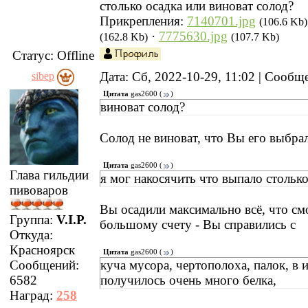
столько осадка или виноват солод?
Прикрепления:
7140701.jpg
(106.6 Kb)
·
7775630.jpg
(162.8 Kb)
(107.7 Kb)
Статус:
Offline
Дата: Сб, 2022-10-29, 11:02 | Сооб
sibep
Цитата
gas2600
(
)
виноват солод?
Солод не виноват, что Вы его выбра
Цитата
gas2600
(
)
Глава гильдии
я мог накосячить что выпало столько
пивоваров
Вы осадили максимально всё, что см
Группа:
V.I.P.
большому счету - Вы справились с
Откуда:
Красноярск
Цитата
gas2600
(
)
куча мусора, чертополоха, палок, в 
Сообщений:
получилось очень много белка,
6582
Наград:
258