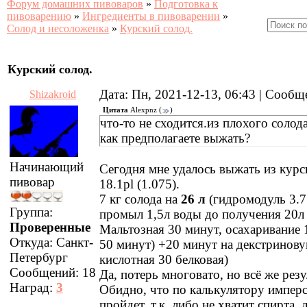
Форум домашних пивоваров
»
Подготовка к
пивоварению
»
Ингредиенты в пивоварении
»
Солод и несоложенка
»
Курский солод.
Курский солод.
Дата: Пн, 2021-12-13, 06:43 | Сооб
Shizakroid
Цитата
Alexpnz
(
)
что-то не сходится.из плохого солод
как предполагаете выжать?
Начинающий
Сегодня мне удалось выжать из курс
пивовар
18.1pl (1.075).
7 кг солода на
26 л
(гидромодуль 3.7 
Группа:
промыл 1,5л воды до получения 20л 
Проверенные
Мальтозная 30 минут, осахаривание 
Откуда:
Санкт-
50 минут) +20 минут на декстринову
Петербург
кислотная 30 белковая)
Сообщений:
18
Да, потерь многовато, но всё же резу
Наград:
3
Обидно, что по калькулятору имперс
пройдет, т.к. либо не хватит спирта,