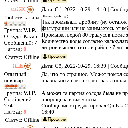
Статус:
Offline
Дата: Сб, 2022-10-29, 14:10 | Сооб
gas2600
Любитель пива
Цитата
Qmlv
(
)
Так промывали дробину (ну остаток 
фильтрации или не занимаетесь этим
Группа:
V.I.P.
Промывал водой 80 градусов после з
Откуда:
Kazan
Количество воды согласно калькулято
Сообщений:
7
литров вышло чтото в районе 7 литр
Наград:
0
Статус:
Offline
Дата: Сб, 2022-10-29, 16:39 | Сооб
Qmlv
Опытный
Да, что-то странное. Может помол с
пивовар
правильный и много экстракта остало
Группа:
V.I.P.
А может та партия солода была не п
Сообщений:
пророщена и высушена.
274
Сообщение отредактировал
Qmlv
-
С
Наград:
8
16:40
Статус:
Offline