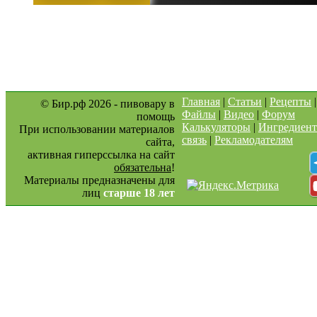
Главная
|
Статьи
|
Рецепты
© Бир.рф 2026 - пивовару в
Файлы
|
Видео
|
Форум
помощь
Калькуляторы
|
Ингредиен
При использовании материалов
связь
|
Рекламодателям
сайта,
активная гиперссылка на сайт
обязательна
!
Материалы предназначены для
лиц
старше 18 лет