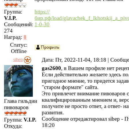
Группа:
https://
V.I.P.
бир.рф/load/glavachek_f_lkhotskij_a_piv
Сообщений:
1-0-30
274
Наград:
8
Статус:
Offline
Дата: Пт, 2022-11-04, 18:18 | Сообщ
sibep
gas2600
, в Вашем профиле нет рецеп
Если действительно желаете здесь п
пригодное мнение, то придется задав
"старом формате" сайта.
Это привлечет внимание пивоваров с
квалифицированным мнением и, вер
Глава гильдии
получите не просто ответ, а ответ- н
пивоваров
развития.
Сообщение отредактировал
sibep
-
П
Группа:
V.I.P.
18:20
Откуда: