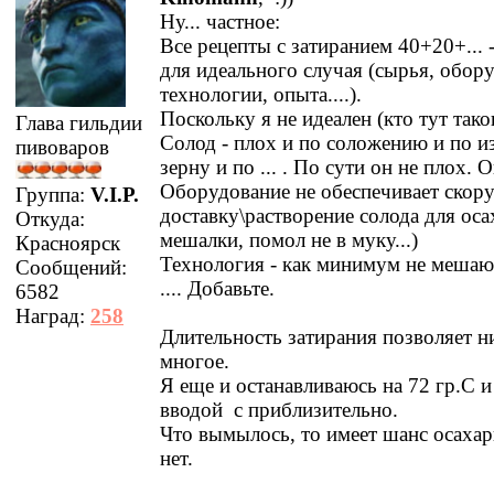
Ну... частное:
Все рецепты с затиранием 40+20+... 
для идеального случая (сырья, обор
технологии, опыта....).
Поскольку я не идеален (кто тут тако
Глава гильдии
Солод - плох и по соложению и по и
пивоваров
зерну и по ... . По сути он не плох. 
Оборудование не обеспечивает скор
Группа:
V.I.P.
доставку\растворение солода для оса
Откуда:
мешалки, помол не в муку...)
Красноярск
Технология - как минимум не мешают 
Сообщений:
.... Добавьте.
6582
Наград:
258
Длительность затирания позволяет н
многое.
Я еще и останавливаюсь на 72 гр.С 
вводой с приблизительно.
Что вымылось, то имеет шанс осахар
нет.