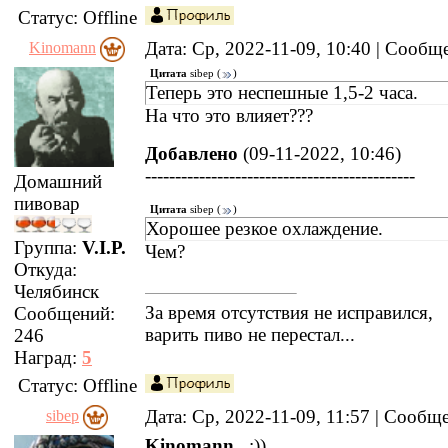
Статус:
Offline
Дата: Ср, 2022-11-09, 10:40 | Сооб
Kinomann
Цитата
sibep
(
)
Теперь это неспешные 1,5-2 часа.
На что это влияет???
Добавлено
(09-11-2022, 10:46)
---------------------------------------------
Домашний
пивовар
Цитата
sibep
(
)
Хорошее резкое охлаждение.
Группа:
V.I.P.
Чем?
Откуда:
Челябинск
За время отсутствия не исправился,
Сообщений:
варить пиво не перестал...
246
Наград:
5
Статус:
Offline
Дата: Ср, 2022-11-09, 11:57 | Сооб
sibep
Kinomann
, :))