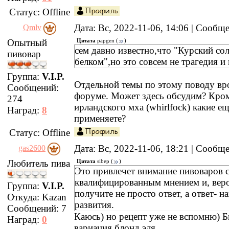
Статус:
Offline
Дата: Вс, 2022-11-06, 14:06 | Сообщ
Qmlv
Опытный
Цитата
papgen
(
)
сем давно известно,что "Курский сол
пивовар
белком",но это совсем не трагедия и 
Группа:
V.I.P.
Отдельной темы по этому поводу вро
Сообщений:
форуме. Может здесь обсудим? Кро
274
ирландского мха (whirlfock) какие е
Наград:
8
применяете?
Статус:
Offline
Дата: Вс, 2022-11-06, 18:21 | Сообщ
gas2600
Любитель пива
Цитата
sibep
(
)
Это привлечет внимание пивоваров 
квалифицированным мнением и, вер
Группа:
V.I.P.
получите не просто ответ, а ответ- н
Откуда:
Kazan
развития.
Сообщений:
7
Каюсь) но рецепт уже не вспомню) 
Наград:
0
вариация блонд эля.