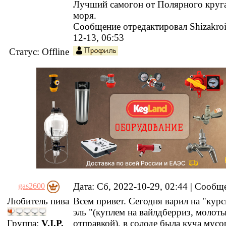
Лучший самогон от Полярного круга
моря.
Сообщение отредактировал
Shizakro
12-13, 06:53
Статус:
Offline
Дата: Сб, 2022-10-29, 02:44 | Сооб
gas2600
Любитель пива
Всем привет. Сегодня варил на "курс
эль "(куплем на вайлдберриз, молот
Группа:
V.I.P.
отправкой), в солоде была куча мусо