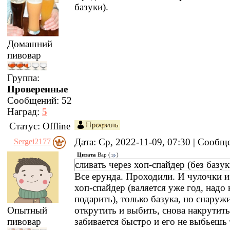
базуки).
Домашний
пивовар
Группа:
Проверенные
Сообщений:
52
Наград:
5
Статус:
Offline
Дата: Ср, 2022-11-09, 07:30 | Сооб
Sergei2177
Цитата
Вар
(
)
сливать через хоп-спайдер (без базук
Все ерунда. Проходили. И чулочки и
хоп-спайдер (валяется уже год, надо
подарить), только базука, но снаружи
открутить и выбить, снова накрутит
Опытный
забивается быстро и его не выбьешь 
пивовар