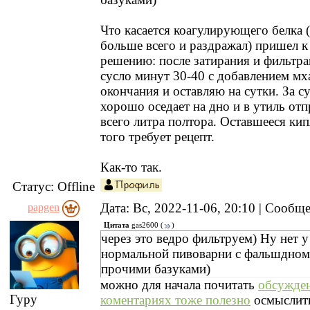
Что касается коагулирующего белка 
больше всего и раздражал) пришел к
решению: после затирания и фильтр
сусло минут 30-40 с добавлением мх
окончания и оставляю на сутки. За су
хорошо оседает на дно и в утиль отп
всего литра полтора. Оставшееся кип
того требует рецепт.
Как-то так.
Статус:
Offline
Дата: Вс, 2022-11-06, 20:10 | Сообщ
papgen
Цитата
gas2600
(
)
через это ведро фильтруем) Ну нет у
нормальной пивоварни с фальшдном
прочими базуками)
можно для начала почитать
обсужден
Гуру
коментариях тоже полезно
осмыслит