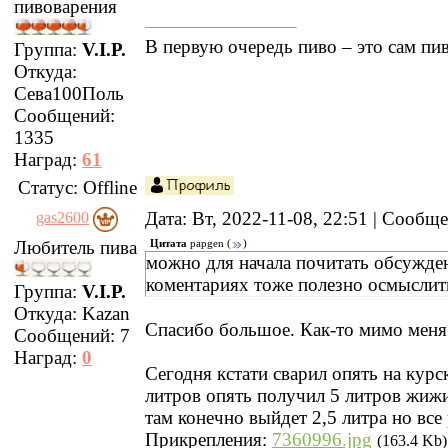
пивоварения
В первую очередь пиво – это сам пи
Группа:
V.I.P.
Откуда:
Сева100Поль
Сообщений:
1335
Наград:
61
Статус:
Offline
Дата: Вт, 2022-11-08, 22:51 | Сообщ
gas2600
Любитель пива
Цитата
papgen
(
)
можно для начала почитать обсужде
коментариях тоже полезно осмыслит
Группа:
V.I.P.
Откуда:
Kazan
Спасибо большое. Как-то мимо меня
Сообщений:
7
Наград:
0
Сегодня кстати сварил опять на курс
литров опять получил 5 литров жижи
там конечно выйдет 2,5 литра но все
Прикрепления:
7360996.jpg
(163.4 Kb)