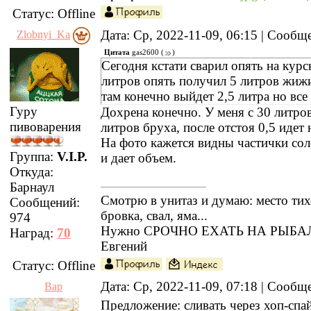
Статус:
Offline
Дата: Ср, 2022-11-09, 06:15 | Сооб
Zlobnyi_Ka
Цитата
gas2600
(
)
Сегодня кстати сварил опять на курс
литров опять получил 5 литров жижи
там конечно выйдет 2,5 литра но все
Гуру
Дохрена конечно. У меня с 30 литров
пивоварения
литров бруха, после отстоя 0,5 идет 
На фото кажется видны частички сол
Группа:
V.I.P.
и дает объем.
Откуда:
Барнаул
Смотрю в унитаз и думаю: место тихо
Сообщений:
бровка, свал, яма...
974
Нужно СРОЧНО ЕХАТЬ НА РЫБАЛК
Наград:
70
Евгений
Статус:
Offline
Дата: Ср, 2022-11-09, 07:18 | Сооб
Вар
Предложение: сливать через хоп-спай