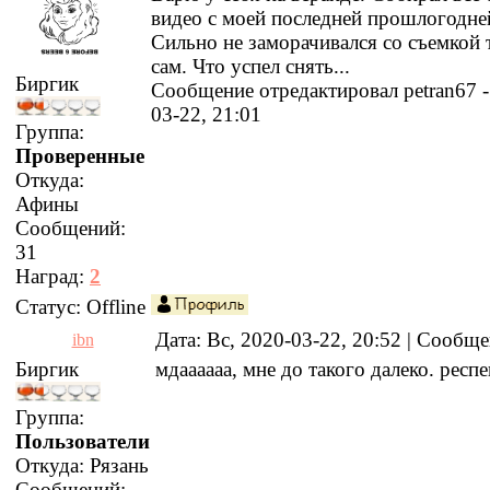
видео с моей последней прошлогодне
Сильно не заморачивался со съемкой 
сам. Что успел снять...
Биргик
Сообщение отредактировал
petran67
03-22, 21:01
Группа:
Проверенные
Откуда:
Афины
Сообщений:
31
Наград:
2
Статус:
Offline
Дата: Вс, 2020-03-22, 20:52 | Сообщ
ibn
Биргик
мдаааааа, мне до такого далеко. респе
Группа:
Пользователи
Откуда:
Рязань
Сообщений: