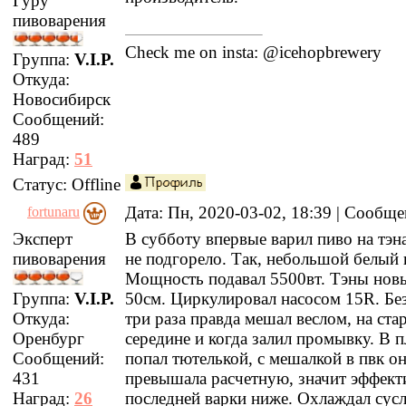
Гуру
пивоварения
Check me on insta: @icehopbrewery
Группа:
V.I.P.
Откуда:
Новосибирск
Сообщений:
489
Наград:
51
Статус:
Offline
Дата: Пн, 2020-03-02, 18:39 | Сообщ
fortunaru
Эксперт
В субботу впервые варил пиво на тэн
пивоварения
не подгорело. Так, небольшой белый 
Мощность подавал 5500вт. Тэны новы
Группа:
V.I.P.
50см. Циркулировал насосом 15R. Бе
Откуда:
три раза правда мешал веслом, на стар
Оренбург
середине и когда залил промывку. В 
Сообщений:
попал тютелькой, с мешалкой в пвк он
431
превышала расчетную, значит эффект
Наград:
26
последней варки ниже. Охлаждал сус