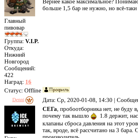
Вернее какое максимальное? Понимаю
больше 1,5 бар не нужно, но всё-таки
Главный
пивовар
Группа:
V.I.P.
Откуда:
Нижний
Новгород
Сообщений:
422
Наград:
16
Статус:
Offline
Дата: Ср, 2020-01-08, 14:30 | Сообщ
Denni
СЕГа
, пробоотборника нет, не буду в
почему так вышло
1.8 держит, на
клапаны сброса давления на этот уров
так, вроде, всё рассчитано на 3 бара.
производитель.