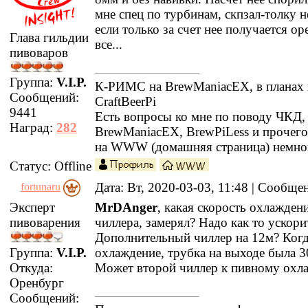
мне спец по турбинам, скпзал-толку н
если только за счет нее получается ор
Глава гильдии
все...
пивоваров
Группа:
V.I.P.
К-РИМС на BrewManiacEX, в планах 
Сообщений:
CraftBeerPi
9441
Есть вопросы ко мне по поводу ЧКД
Наград:
282
BrewManiacEX, BrewPiLess и прочег
на WWW (домашняя страница) немно
Статус:
Offline
Дата: Вт, 2020-03-03, 11:48 | Сообщ
fortunaru
Эксперт
MrDAnger
, какая скорость охлажден
пивоварения
чиллера, замерял? Надо как то ускори
Дополнительный чиллер на 12м? Когд
Группа:
V.I.P.
охлаждение, трубка на выходе была 3
Откуда:
Может второй чиллер к пивному охл
Оренбург
Сообщений: