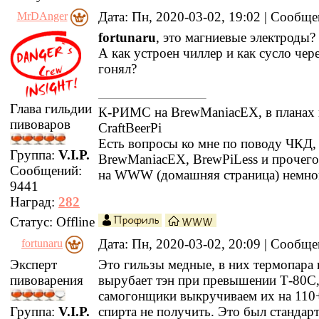
Дата: Пн, 2020-03-02, 19:02 | Сообщ
MrDAnger
fortunaru
, это магниевые электроды?
А как устроен чиллер и как сусло чер
гонял?
Глава гильдии
К-РИМС на BrewManiacEX, в планах 
пивоваров
CraftBeerPi
Есть вопросы ко мне по поводу ЧКД
Группа:
V.I.P.
BrewManiacEX, BrewPiLess и прочег
Сообщений:
на WWW (домашняя страница) немно
9441
Наград:
282
Статус:
Offline
Дата: Пн, 2020-03-02, 20:09 | Сообщ
fortunaru
Эксперт
Это гильзы медные, в них термопара 
пивоварения
вырубает тэн при превышении Т-80С
самогонщики выкручиваем их на 110+
Группа:
V.I.P.
спирта не получить. Это был стандар