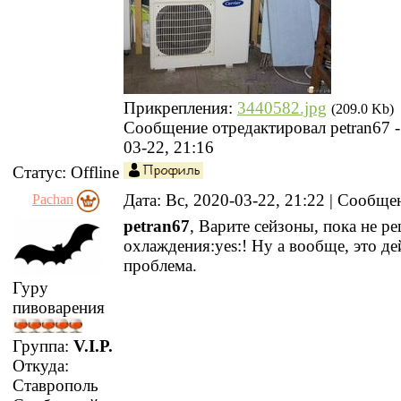
Прикрепления:
3440582.jpg
(209.0 Kb)
Сообщение отредактировал
petran67
03-22, 21:16
Статус:
Offline
Дата: Вс, 2020-03-22, 21:22 | Сообщ
Pachan
petran67
, Варите сейзоны, пока не р
охлаждения:yes:! Ну а вообще, это д
проблема.
Гуру
пивоварения
Группа:
V.I.P.
Откуда:
Ставрополь