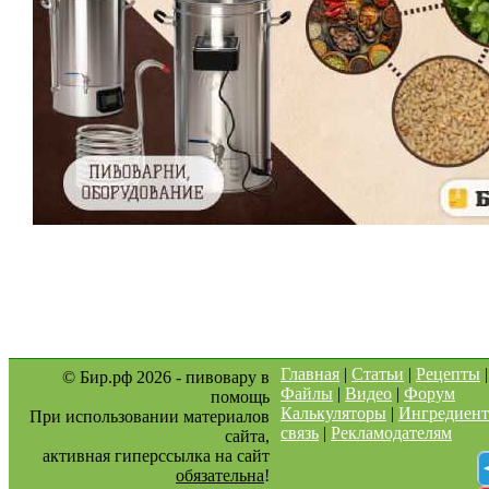
Главная
|
Статьи
|
Рецепты
© Бир.рф 2026 - пивовару в
Файлы
|
Видео
|
Форум
помощь
Калькуляторы
|
Ингредиен
При использовании материалов
связь
|
Рекламодателям
сайта,
активная гиперссылка на сайт
обязательна
!