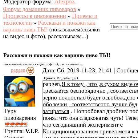
Модератор форума:
Alexpnz
Форум домашних пивоваров
»
Процессы в пивоварении
»
Приемы и
технологии
»
Расскажи и покажи как
варишь пиво ТЫ!
(показываем(ссылки
на видео и фото), рассказываем...)
Расскажи и покажи как варишь пиво ТЫ!
показываем(ссылки на видео и фото), рассказываем...
Дата: Сб, 2019-11-23, 21:41 | Сообщ
papgen
Цитата
Mr_Baker
(
)
papgen,
Я к тому , что ,в сухом виде 
трескается беспорядочно , соответств
зерно полностью будет освобождено 
оболочки , соответственно лучше буд
Гуру
затираться
. Попробовал дробину пос
пивоварения
понял что она сладковатая чуть! Теп
что сегодняшний эксперимент с
Группа:
V.I.P.
Кондиционированием привёл меня к т
Откуда: