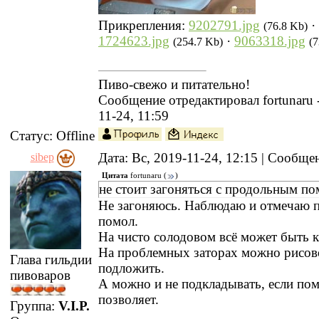
Прикрепления:
9202791.jpg
·
(76.8 Kb)
1724623.jpg
·
9063318.jpg
(254.7 Kb)
(7
Пиво-свежо и питательно!
Сообщение отредактировал
fortunaru
11-24, 11:59
Статус:
Offline
Дата: Вс, 2019-11-24, 12:15 | Сообщ
sibep
Цитата
fortunaru
(
)
не стоит загоняться с продольным п
Не загоняюсь. Наблюдаю и отмечаю 
помол.
На чисто солодовом всё может быть ка
На проблемных заторах можно рисо
Глава гильдии
подложить.
пивоваров
А можно и не подкладывать, если по
позволяет.
Группа:
V.I.P.