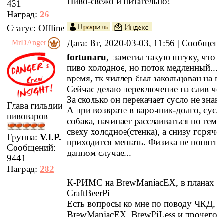
Пиво-свежо и питательно!
431
Наград:
26
Статус:
Offline
Дата: Вт, 2020-03-03, 11:56 | Сообщ
MrDAnger
fortunaru
, заметил такую штуку, что
пиво холодное, но поток медленный...
время, тк чиллер был закольцован на 
Сейчас делаю переключение на слив ч
За сколько он перекачает сусло не знаю
Глава гильдии
А при возврате в варочник-долго, сус
пивоваров
собака, начинает расслаиваться по тем
свеху холодное(стенка), а снизу горяч
Группа:
V.I.P.
приходится мешать. Физика не понятн
Сообщений:
данном случае...
9441
Наград:
282
К-РИМС на BrewManiacEX, в планах 
CraftBeerPi
Есть вопросы ко мне по поводу ЧКД
BrewManiacEX, BrewPiLess и прочег