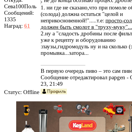
, не до конца осознаю процесс дроблен
Сева100Поль
общем работы с Солодом
1. ни где не сказано,что при помоле 
Сообщений:
(солода) должна остаться "целой и
1335
неприкосновенной!".....т.е:
просто-сол
Наград:
61
должен быть смолот в "труху-муку"..
2.ну а "сладость дробины после филь
уже к рецепту и оборудованию
:паузы,гидромодуль ну и на сколько 
промывка...затора...
В первую очередь пиво – это сам пив
Сообщение отредактировал
papgen
-
23, 21:49
Статус:
Offline