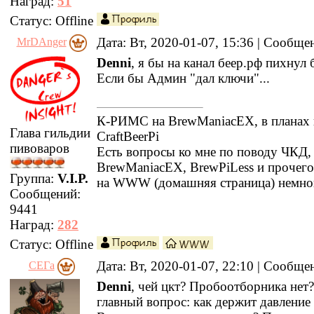
Наград:
51
Статус:
Offline
Дата: Вт, 2020-01-07, 15:36 | Сообщ
MrDAnger
Denni
, я бы на канал беер.рф пихнул б
Если бы Админ "дал ключи"...
К-РИМС на BrewManiacEX, в планах 
Глава гильдии
CraftBeerPi
пивоваров
Есть вопросы ко мне по поводу ЧКД
BrewManiacEX, BrewPiLess и прочег
Группа:
V.I.P.
на WWW (домашняя страница) немно
Сообщений:
9441
Наград:
282
Статус:
Offline
Дата: Вт, 2020-01-07, 22:10 | Сообщ
СЕГа
Denni
, чей цкт? Пробоотборника нет
главный вопрос: как держит давление