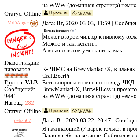
на WWW (домашняя страница) немно
Статус:
Offline
Дата: Вт, 2020-03-03, 11:59 | Сообщ
MrDAnger
Цитата
fortunaru
(
)
Может второй чиллер к пивному охл
Можно и так, кстати...
А можно поток уменьшить, кмк.
Глава гильдии
К-РИМС на BrewManiacEX, в планах 
пивоваров
CraftBeerPi
Есть вопросы ко мне по поводу ЧКД
Группа:
V.I.P.
BrewManiacEX, BrewPiLess и прочег
Сообщений:
на WWW (домашняя страница) немно
9441
Наград:
282
Статус:
Offline
Дата: Вс, 2020-03-22, 20:47 | Сообщ
petran67
Я начинающий (7 варок только, в про
Варю у себя на веранде. Собирал все 