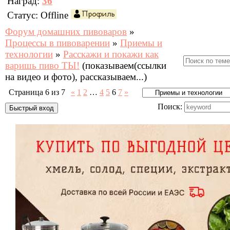
Наград:
36
Статус:
Offline
Форум домашних пивоваров
»
Процессы в пивоварении
»
Приемы и
технологии
»
Расскажи и покажи как
варишь пиво ТЫ!
(показываем(ссылки
на видео и фото), рассказываем...)
Страница
6
из
7
«
1
2
…
4
5
6
7
»
Поиск: