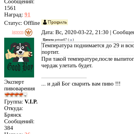
Сообщений:
1561
Наград:
91
Статус:
Offline
Дата: Вс, 2020-03-22, 21:30 | Сообщ
igreen
Цитата
petran67
(
)
Температура поднимается до 29 и вс
портит.
При такой температуре,после выпитог
чердак улетать будет.
Эксперт
... и дай Бог сварить вам пиво !!!
пивоварения
Группа:
V.I.P.
Откуда:
Брянск
Сообщений:
384