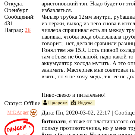
Откуда:
аристоновский тэн. Надо будет от это
Оренбург
избавляться.
Сообщений:
Чиллер трубка 12мм внутри, рубашка
431
из нержи, выход из него снова в коте
Наград:
26
чиллера спрашивал есть ли между тр
навивка, чтобы вода облизывала труб
говорит; -нет, делали сравнили разниц
Гонял тем же 15R. Есть пивной охлад
там объем не большой, надо какой то
аккумулятор холода мутить. А это оп
занимать. Мастерпек мне советовал п
взять, но я не хочу медь, т.к. её не д
Пиво-свежо и питательно!
Статус:
Offline
Дата: Пн, 2020-03-02, 22:17 | Сообщ
MrDAnger
fortunaru
, я тоже от пластинчатого о
пользу противоточника, но у меня тр
8мм и без навивки. Насчет нее спорил