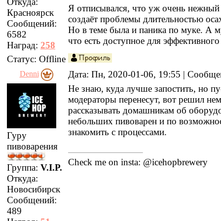
Откуда:
Я отписывался, что уж очень нежный
Красноярск
создаёт проблемы длительностью оса
Сообщений:
Но в теме была и паника по муке. А м
6582
что есть доступное для эффективного
Наград:
258
Статус:
Offline
Дата: Пн, 2020-01-06, 19:55 | Сообщ
Denni
Не знаю, куда лучше запостить, но пу
модераторы перенесут, вот решил не
рассказывать домашникам об оборуд
небольших пивоварен и по возможно
знакомить с процессами.
Гуру
пивоварения
Check me on insta: @icehopbrewery
Группа:
V.I.P.
Откуда:
Новосибирск
Сообщений:
489