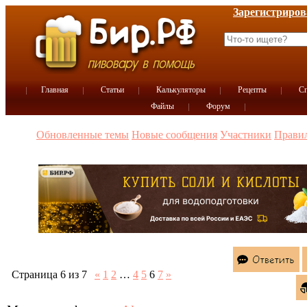
Зарегистриров
Главная
Статьи
Калькуляторы
Рецепты
Сп
Файлы
Форум
Обновленные темы
Новые сообщения
Участники
Прави
Страница
6
из
7
«
1
2
…
4
5
6
7
»