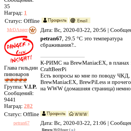
35
Наград:
1
Статус:
Offline
Дата: Вс, 2020-03-22, 20:56 | Сообщ
MrDAnger
petran67
, 29.5 °С это температура
сбраживания?..
К-РИМС на BrewManiacEX, в планах 
Глава гильдии
CraftBeerPi
пивоваров
Есть вопросы ко мне по поводу ЧКД
BrewManiacEX, BrewPiLess и прочег
Группа:
V.I.P.
на WWW (домашняя страница) немно
Сообщений:
9441
Наград:
282
Статус:
Offline
Дата: Вс, 2020-03-22, 21:06 | Сообщ
petran67
Цитата
MrDAnger
(
)