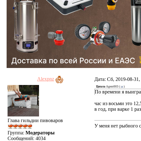
Alexpnz
Дата: Сб, 2019-08-31
Цитата
Agent003
(
)
По времени я выигр
час из восьми это 12,
в год, при варке 1 р
Глава гильдии пивоваров
У меня нет рыбного с
Группа:
Модераторы
Сообщений:
4034