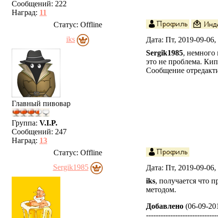
Сообщений:
222
Наград:
11
Статус:
Offline
iks
Дата: Пт, 2019-09-06
Sergik1985
, немного
это не проблема. Кип
Сообщение отредакт
Главный пивовар
Группа:
V.I.P.
Сообщений:
247
Наград:
13
Статус:
Offline
Sergik1985
Дата: Пт, 2019-09-06
iks
, получается что 
методом.
Добавлено
(06-09-201
-----------------------------