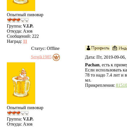
Опытный пивовар
Группа:
V.I.P.
Откуда:
Азов
Сообщений:
222
Наград:
11
Статус:
Offline
Sergik1985
Дата: Пт, 2019-09-06
Pachan
, есть к прим
Если использовать ка
78 то надо 7.4 лит и 
мл.
Прикрепления:
81510
Опытный пивовар
Группа:
V.I.P.
Откуда:
Азов