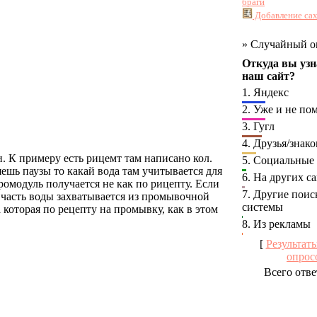
браги
Добавление сах
»
Случайный о
Откуда вы узн
наш сайт?
1.
Яндекс
2.
Уже и не по
3.
Гугл
4.
Друзья/знак
 К примеру есть рицемт там написано кол.
5.
Социальные 
ешь паузы то какай вода там учитывается для
6.
На других са
ромодуль получается не как по рицепту. Если
7.
Другие поис
но часть воды захватывается из промывочной
системы
 которая по рецепту на промывку, как в этом
8.
Из рекламы
[
Результат
опрос
Всего отве