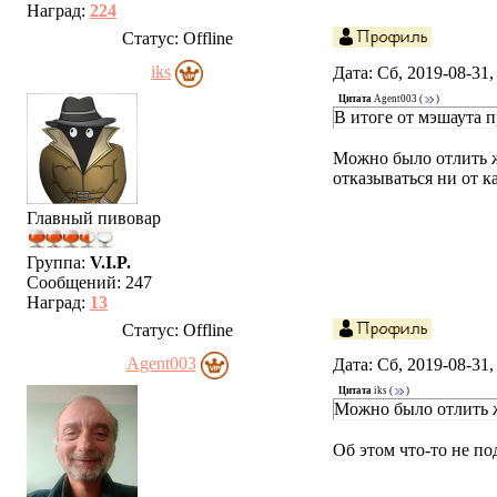
Наград:
224
Статус:
Offline
iks
Дата: Сб, 2019-08-31
Цитата
Agent003
(
)
В итоге от мэшаута п
Можно было отлить ж
отказываться ни от к
Главный пивовар
Группа:
V.I.P.
Сообщений:
247
Наград:
13
Статус:
Offline
Agent003
Дата: Сб, 2019-08-31
Цитата
iks
(
)
Можно было отлить 
Об этом что-то не по