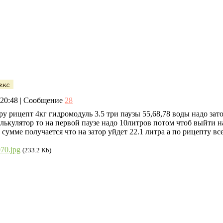
, 20:48 | Сообщение
28
еру рицепт 4кг гидромодуль 3.5 три паузы 55,68,78 воды надо за
лькулятор то на первой паузе надо 10литров потом чтоб выйти на
в сумме получается что на затор уйдет 22.1 литра а по рицепту в
70.jpg
(233.2 Kb)