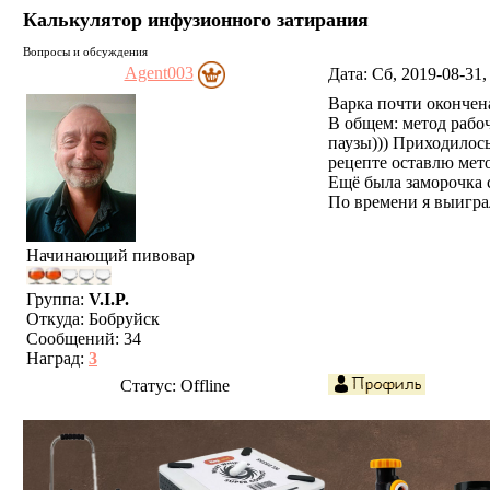
Калькулятор инфузионного затирания
Вопросы и обсуждения
Agent003
Дата: Сб, 2019-08-31
Варка почти окончена
В общем: метод рабо
паузы))) Приходилось
рецепте оставлю мето
Ещё была заморочка с
По времени я выиграл
Начинающий пивовар
Группа:
V.I.P.
Откуда:
Бобруйск
Сообщений:
34
Наград:
3
Статус:
Offline