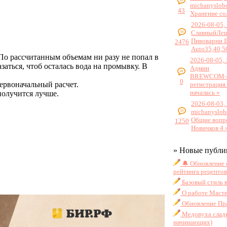
michanyslob
43
Хранение со
2026-08-05,
СлавныйЛе
Пивоварни 
2476
Auto35,40,5
 По рассчитанным объемам ни разу не попал в
2026-08-05, 
заться, чтоб осталась вода на промывку. В
Админ
BREWCOM-2
0
первоначальный расчет.
регистрация
началась »
получится лучше.
2026-08-03,
michanyslob
Общие вопр
1250
Новичков 4 
» Новые публи
🔔 Обновление 
рейтинга рецептов
Базовый стиль 
О работе Масте
Обновление Пра
Медовуха сладк
начинающих)