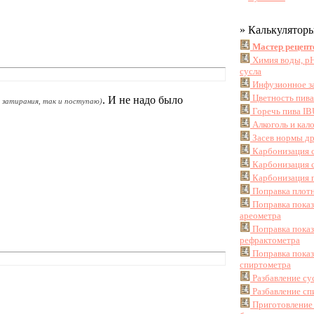
» Калькулятор
Мастер рецепт
Химия воды, pH
сусла
Инфузионное з
Цветность пив
. И не надо было
е затирания, так и поступаю)
Горечь пива IB
Алкоголь и кал
Засев нормы д
Карбонизация 
Карбонизация с
Карбонизация г
Поправка плотн
Поправка пока
ареометра
Поправка пока
рефрактометра
Поправка пока
спиртометра
Разбавление су
Разбавление сп
Приготовление