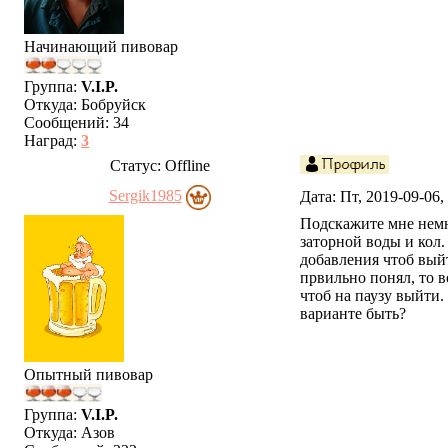
Начинающий пивовар
Группа:
V.I.P.
Откуда:
Бобруйск
Сообщений:
34
Наград:
3
Статус:
Offline
Sergik1985
Дата: Пт, 2019-09-06
Подскажите мне немн
заторной воды и кол.
добавления чтоб выйт
првильно понял, то в
чтоб на паузу выйти.
варианте быть?
Опытный пивовар
Группа:
V.I.P.
Откуда:
Азов