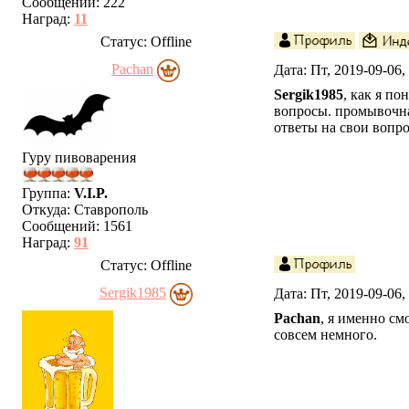
Сообщений:
222
Наград:
11
Статус:
Offline
Pachan
Дата: Пт, 2019-09-06
Sergik1985
, как я п
вопросы. промывочная
ответы на свои вопр
Гуру пивоварения
Группа:
V.I.P.
Откуда:
Ставрополь
Сообщений:
1561
Наград:
91
Статус:
Offline
Sergik1985
Дата: Пт, 2019-09-06
Pachan
, я именно см
совсем немного.