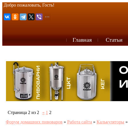
Добро пожаловать, Гость!
Главная
Статьи
Страница
2
из
2
«
1
2
Форум домашних пивоваров
»
Работа сайта
»
Калькуляторы
»