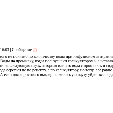
, 16:03 | Сообщение
25
ого не понятно по колличеству воды при инфузионом затирании.
 Воды на промывку, когда пользуешься колькулятором и выставля
и на следующую паузу, заторная или это вода с промввки, и гид
ода береться не по рецепту, а по калькулятору, но тогда все рав
 А если для коректного выхода на жилаемую паузу уйдет вся вода