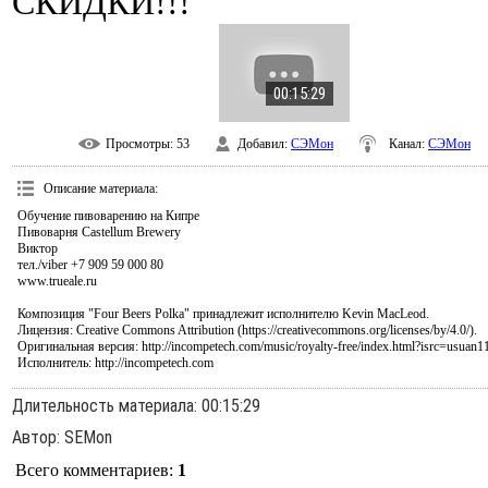
СКИДКИ!!!
00:15:29
Просмотры
: 53
Добавил
:
СЭМон
Канал
:
СЭМон
Описание материала
:
Обучение пивоварению на Кипре
Пивоварня Castellum Brewery
Виктор
тел./viber +7 909 59 000 80
www.trueale.ru
Композиция "Four Beers Polka" принадлежит исполнителю Kevin MacLeod.
Лицензия: Creative Commons Attribution (https://creativecommons.org/licenses/by/4.0/).
Оригинальная версия: http://incompetech.com/music/royalty-free/index.html?isrc=usuan1
Исполнитель: http://incompetech.com
Длительность материала
: 00:15:29
Автор
: SEMon
Всего комментариев
:
1