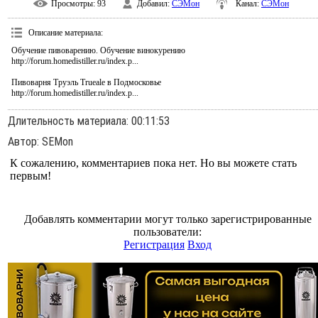
Просмотры
: 93
Добавил
:
СЭМон
Канал
:
СЭМон
Описание материала
:
Обучение пивоварению. Обучение винокурению
http://forum.homedistiller.ru/index.p...
Пивоварня Труэль Trueale в Подмосковье
http://forum.homedistiller.ru/index.p...
Длительность материала
: 00:11:53
Автор
: SEMon
К сожалению, комментариев пока нет. Но вы можете стать
первым!
Добавлять комментарии могут только зарегистрированные
пользователи:
Регистрация
Вход