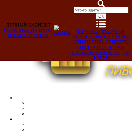
ЛИЧНЫЙ КАБИНЕТ
РЕГИСТРАЦИЯ
ВХОД
ГЛАВНАЯ
МАГАЗИН
ОБРАТНАЯ СВЯЗЬ
КАЛЬКУЛЯТОРЫ
СТАТЬИ
Добро
СТИЛИ ПИВА
РЕЦЕПТЫ
пожаловать,
ИНГРЕДИЕНТЫ
FAQ
Гость!
СЛОВАРЬ
ФАЙЛЫ
ВИДЕО
ФОРУМ