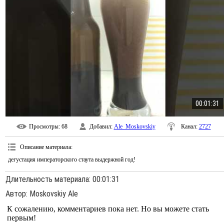
00:01:31
Просмотры
: 68
Добавил
:
Ale_Moskovskiy
Канал
:
2727
Описание материала
:
дегустация императорского стаута выдержной год!
Длительность материала
: 00:01:31
Автор
: Moskovskiy Ale
К сожалению, комментариев пока нет. Но вы можете стать
первым!