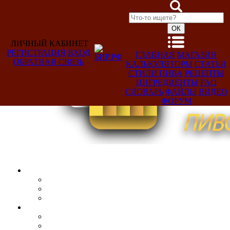
ЛИЧНЫЙ КАБИНЕТ
РЕГИСТРАЦИЯ
ВХОД
ГЛАВНАЯ
МАГАЗИН
ОБРАТНАЯ СВЯЗЬ
КАЛЬКУЛЯТОРЫ
СТАТЬИ
Добро
СТИЛИ ПИВА
РЕЦЕПТЫ
пожаловать,
ИНГРЕДИЕНТЫ
FAQ
Гость!
СЛОВАРЬ
ФАЙЛЫ
ВИДЕО
ФОРУМ