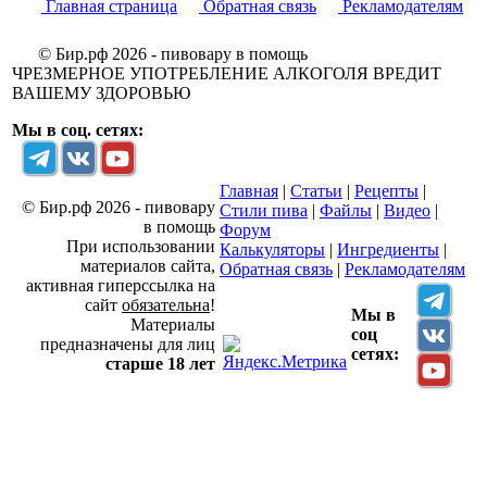
Главная страница
Обратная связь
Рекламодателям
© Бир.рф 2026 - пивовару в помощь
ЧРЕЗМЕРНОЕ УПОТРЕБЛЕНИЕ АЛКОГОЛЯ ВРЕДИТ
ВАШЕМУ ЗДОРОВЬЮ
Мы в соц. сетях:
Главная
|
Статьи
|
Рецепты
|
© Бир.рф 2026 - пивовару
Стили пива
|
Файлы
|
Видео
|
в помощь
Форум
При использовании
Калькуляторы
|
Ингредиенты
|
материалов сайта,
Обратная связь
|
Рекламодателям
активная гиперссылка на
сайт
обязательна
!
Мы в
Материалы
соц
предназначены для лиц
сетях:
старше 18 лет