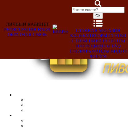
ЛИЧНЫЙ КАБИНЕТ
РЕГИСТРАЦИЯ
ВХОД
ГЛАВНАЯ
МАГАЗИН
ОБРАТНАЯ СВЯЗЬ
КАЛЬКУЛЯТОРЫ
СТАТЬИ
Добро
СТИЛИ ПИВА
РЕЦЕПТЫ
пожаловать,
ИНГРЕДИЕНТЫ
FAQ
Гость!
СЛОВАРЬ
ФАЙЛЫ
ВИДЕО
ФОРУМ