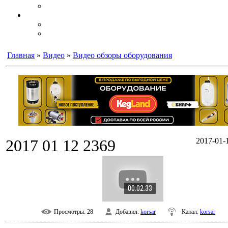
Главная
»
Видео
»
Видео обзоры оборудования
2017 01 12 2369
2017-01-1
00:02:33
Просмотры
: 28
Добавил
:
korsar
Канал
:
korsar