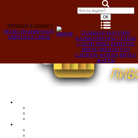
ЛИЧНЫЙ КАБИНЕТ
РЕГИСТРАЦИЯ
ВХОД
ГЛАВНАЯ
МАГАЗИН
ОБРАТНАЯ СВЯЗЬ
КАЛЬКУЛЯТОРЫ
СТАТЬИ
Добро
СТИЛИ ПИВА
РЕЦЕПТЫ
пожаловать,
ИНГРЕДИЕНТЫ
FAQ
Гость!
СЛОВАРЬ
ФАЙЛЫ
ВИДЕО
ФОРУМ