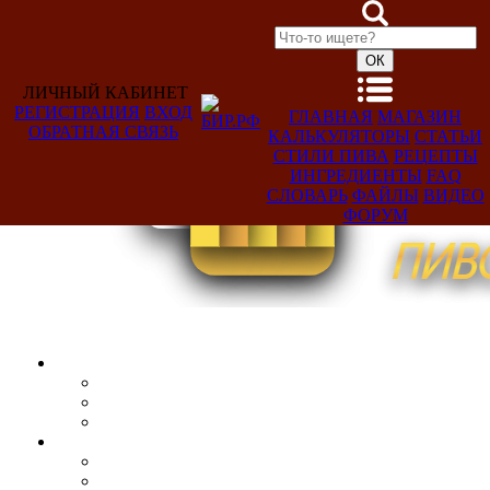
ЛИЧНЫЙ КАБИНЕТ
РЕГИСТРАЦИЯ
ВХОД
ГЛАВНАЯ
МАГАЗИН
ОБРАТНАЯ СВЯЗЬ
КАЛЬКУЛЯТОРЫ
СТАТЬИ
Добро
СТИЛИ ПИВА
РЕЦЕПТЫ
пожаловать,
ИНГРЕДИЕНТЫ
FAQ
Гость!
СЛОВАРЬ
ФАЙЛЫ
ВИДЕО
ФОРУМ