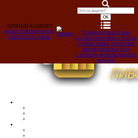
ЛИЧНЫЙ КАБИНЕТ
РЕГИСТРАЦИЯ
ВХОД
ГЛАВНАЯ
МАГАЗИН
ОБРАТНАЯ СВЯЗЬ
КАЛЬКУЛЯТОРЫ
СТАТЬИ
Добро
СТИЛИ ПИВА
РЕЦЕПТЫ
пожаловать,
ИНГРЕДИЕНТЫ
FAQ
Гость!
СЛОВАРЬ
ФАЙЛЫ
ВИДЕО
ФОРУМ