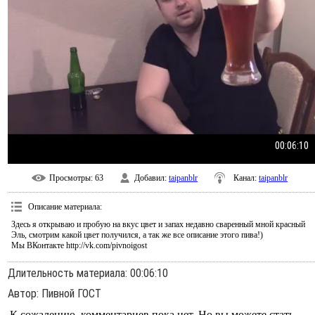
00:06:10
Просмотры
: 63
Добавил
:
taipanblr
Канал
:
taipanblr
Описание материала
:
Здесь я открываю и пробую на вкус цвет и запах недавно сваренный мной красный
Эль, смотрим какой цвет получился, а так же все описание этого пива!)
Мы ВКонтакте http://vk.com/pivnoigost
Длительность материала
: 00:06:10
Автор
: Пивной ГОСТ
К сожалению, комментариев пока нет. Но вы можете стать