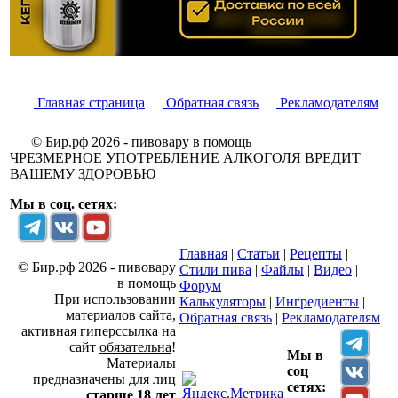
Главная страница
Обратная связь
Рекламодателям
© Бир.рф 2026 - пивовару в помощь
ЧРЕЗМЕРНОЕ УПОТРЕБЛЕНИЕ АЛКОГОЛЯ ВРЕДИТ
ВАШЕМУ ЗДОРОВЬЮ
Мы в соц. сетях:
Главная
|
Статьи
|
Рецепты
|
© Бир.рф 2026 - пивовару
Стили пива
|
Файлы
|
Видео
|
в помощь
Форум
При использовании
Калькуляторы
|
Ингредиенты
|
материалов сайта,
Обратная связь
|
Рекламодателям
активная гиперссылка на
сайт
обязательна
!
Мы в
Материалы
соц
предназначены для лиц
сетях:
старше 18 лет