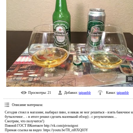
00
Просмотры
: 21
Добавил
:
taipanblr
Канал
:
taipanblr
Описание материала
:
Сегодня стоял в магазине, выбирал пиво, и никак не мог решиться - взять баночное 
бутылочное... - в итоге решил сделать маленький обзор) - с результатами....
Смотрим, что получится!)
Пивной ГОСТ ВКонтакте http://vk.com/pivnoigost
Прямая ссылка на видео: https://youtu.be/T8_eiHXQ03Y