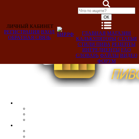
ЛИЧНЫЙ КАБИНЕТ
РЕГИСТРАЦИЯ
ВХОД
ГЛАВНАЯ
МАГАЗИН
ОБРАТНАЯ СВЯЗЬ
КАЛЬКУЛЯТОРЫ
СТАТЬИ
Добро
СТИЛИ ПИВА
РЕЦЕПТЫ
пожаловать,
ИНГРЕДИЕНТЫ
FAQ
Гость!
СЛОВАРЬ
ФАЙЛЫ
ВИДЕО
ФОРУМ