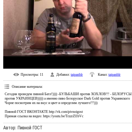
Просмотры
: 11
Добавил
:
taipanblr
Канал
:
taipanblr
Описание материала
:
Сегодня проведем пивной Батл!)))) -БУЛЬБАШИ против ХОХЛОВ!!! - БЕЛОРУСЫ
против УКРАИНЦЕВ))))) а именно пиво Белоруское Dark Gold против Украинского
Чорне посмотрим их на вкус и цвет и определим лучшего!!!)))
Пивной ГОСТ ВКОНТАКТЕ http://vk.com/pivnoigost
Прямая ссылка на видео: https://youtu.be/TrzzrZl1bVc
Автор
: Пивной ГОСТ