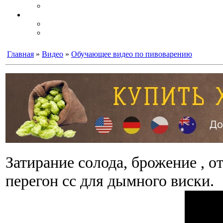
Главная
»
Видео
»
Обучающее видео по пивоварению
Затирание солода, брожение , 
перегон сс для дымного виски.