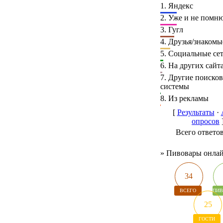
1.
Яндекс
2.
Уже и не помн
3.
Гугл
4.
Друзья/знакомы
5.
Социальные се
6.
На других сайт
7.
Другие поиско
системы
8.
Из рекламы
[
Результаты
·
опросов
Всего ответо
»
Пивовары онла
34
ВСЕГО
ПИВ
25
ГОСТИ