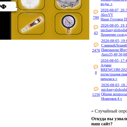
воды. »
2026-08-07, 20:
AlexVV
799
Наше Готовое П
2026-08-05, 19:
michanyslobods
43
Хранение солод
2026-08-05, 19:
СлавныйЛеший
Пивоварни IBre
2476
Auto35,40,50,60
2026-08-05, 17:
Админ
BREWCOM-202
0
регистрация пи
началась »
2026-08-03, 18:
michanyslobods
Общие вопросы
1250
Новичков 4 »
»
Случайный опр
Откуда вы узнал
наш сайт?