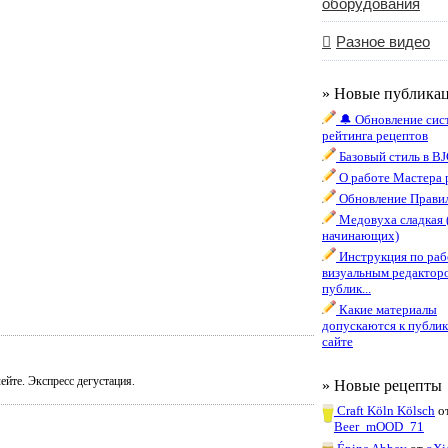
оборудования
Разное видео
» Новые публика
🔔 Обновление сис
рейтинга рецептов
Базовый стиль в B
О работе Мастера 
Обновление Правил
Медовуха сладкая 
начинающих)
Инструкция по раб
визуальным редактор
публик...
Какие материалы
допускаются к публик
сайте
те. Экспресс дегустация.
» Новые рецепты
Craft Köln Kölsch
о
Beer_mOOD_71