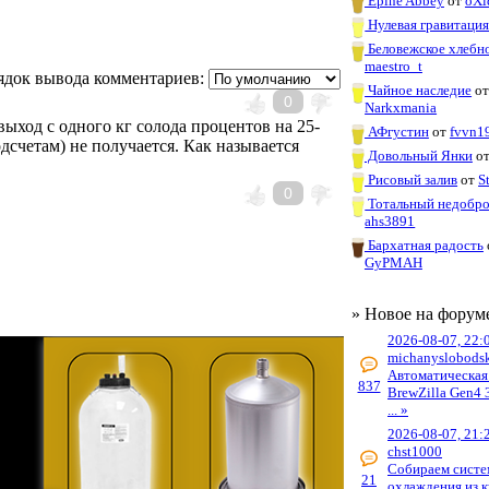
Épine Abbey
от
oXi
Нулевая гравитаци
Беловежское хлебн
maestro_t
ядок вывода комментариев:
Чайное наследие
о
0
Narkxmania
ыход с одного кг солода процентов на 25-
АФгустин
от
fvvn1
подсчетам) не получается. Как называется
Довольный Янки
о
Рисовый залив
от
S
0
Тотальный недобр
ahs3891
Бархатная радость
GyPMAH
» Новое на форум
2026-08-07, 22:
michanyslobods
Автоматическая
837
BrewZilla Gen4 
... »
2026-08-07, 21:
chst1000
Собираем систе
21
охлаждения из к