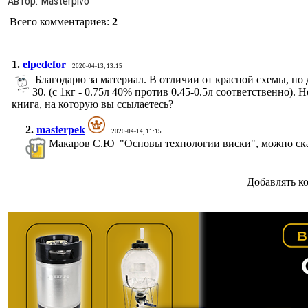
Автор
: Masterpivo
Всего комментариев
:
2
1.
elpedefor
2020-04-13, 13:15
Благодарю за материал. В отличии от красной схемы, по
30. (с 1кг - 0.75л 40% против 0.45-0.5л соответственно). 
книга, на которую вы ссылаетесь?
2.
masterpek
2020-04-14, 11:15
Макаров С.Ю "Основы технологии виски", можно скач
Добавлять к