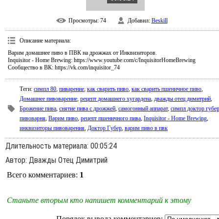
Просмотры
: 74
Добавил
:
Beskill
Описание материала
:
Варим домашнее пиво в ПВК на дрожжах от Инквизиторов.
Inquisitor - Home Brewing: https://www.youtube.com/c/InquisitorHomeBrewing
Сообщество в ВК: https://vk.com/inquisitor_74
Теги
:
симпл 80
,
пиварение
,
как сварить пиво
,
как сварить пшеничное пиво
,
Домашнее пивоварение
,
рецепт домашнего хугардена
,
дважды отец димитрий
,
Брожение пива
,
снятие пива с дрожжей
,
самогонный аппарат
,
симпл доктор губе
пивоварня
,
Варим пиво
,
рецепт пшеничного пива
,
Inquisitor - Home Brewing
,
инквизиторы пивоварения
,
Доктор Губер
,
варим пиво в пвк
Длительность материала
: 00:05:24
Автор
: Дважды Отец Димитрий
Всего комментариев
:
1
Станьте вторым кто напишет комментарий к этому
Порядок вывода комментариев: