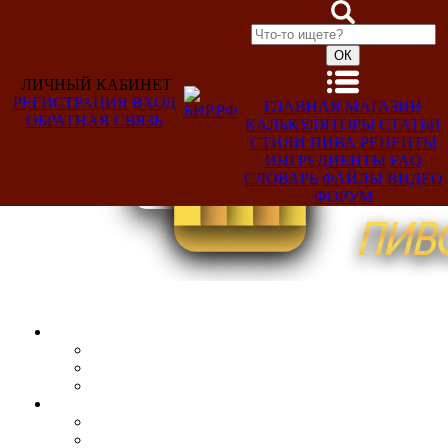
ЛИЧНЫЙ КАБИНЕТ
РЕГИСТРАЦИЯ
ВХОД
ГЛАВНАЯ
МАГАЗИН
ОБРАТНАЯ СВЯЗЬ
КАЛЬКУЛЯТОРЫ
СТАТЬИ
Добро
СТИЛИ ПИВА
РЕЦЕПТЫ
пожаловать,
ИНГРЕДИЕНТЫ
FAQ
Гость!
СЛОВАРЬ
ФАЙЛЫ
ВИДЕО
ФОРУМ