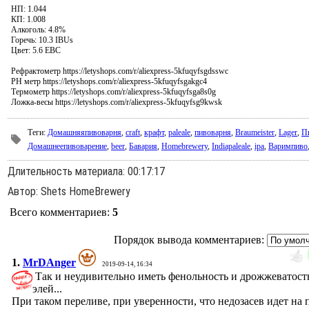
НП: 1.044
КП: 1.008
Алкоголь: 4.8%
Горечь: 10.3 IBUs
Цвет: 5.6 EBC
Рефрактометр https://letyshops.com/r/aliexpress-5kfuqyfsgdsswc
PH метр https://letyshops.com/r/aliexpress-5kfuqyfsgakgc4
Термометр https://letyshops.com/r/aliexpress-5kfuqyfsga8s0g
Ложка-весы https://letyshops.com/r/aliexpress-5kfuqyfsg9kwsk
Теги
:
Домашняяпивоварня
,
craft
,
крафт
,
paleale
,
пивоварня
,
Braumeister
,
Lager
,
П
Домашнеепивоварение
,
beer
,
Бавария
,
Homebrewery
,
Indiapaleale
,
ipa
,
Варимпиво
Длительность материала
: 00:17:17
Автор
: Shets HomeBrewery
Всего комментариев
:
5
Порядок вывода комментариев:
1.
MrDAnger
2019-09-14, 16:34
Так и неудивительно иметь фенольность и дрожжеватост
элей...
При таком переливе, при уверенности, что недозасев идет на п