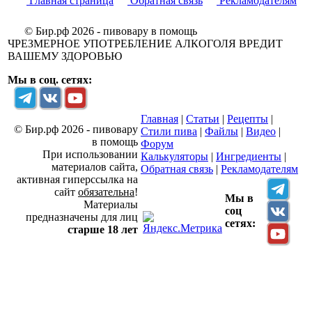
Главная страница
Обратная связь
Рекламодателям
© Бир.рф 2026 - пивовару в помощь
ЧРЕЗМЕРНОЕ УПОТРЕБЛЕНИЕ АЛКОГОЛЯ ВРЕДИТ
ВАШЕМУ ЗДОРОВЬЮ
Мы в соц. сетях:
Главная
|
Статьи
|
Рецепты
|
© Бир.рф 2026 - пивовару
Стили пива
|
Файлы
|
Видео
|
в помощь
Форум
При использовании
Калькуляторы
|
Ингредиенты
|
материалов сайта,
Обратная связь
|
Рекламодателям
активная гиперссылка на
сайт
обязательна
!
Мы в
Материалы
соц
предназначены для лиц
сетях:
старше 18 лет