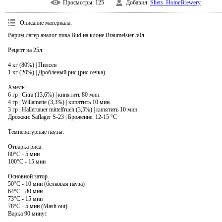
Просмотры
: 125
Добавил
:
Shets_HomeBrewery
Описание материала
:
Варим лагер аналог пива Bud на клоне Braumeister 50л.
Рецепт на 25л:
4 кг (80%) | Пилсен
1 кг (20%) | Дробленый рис (рис сечка)
Хмель:
6 гр | Citra (13,6%) | кипятить 80 мин.
4 гр | Willamette (3,3%) | кипятить 10 мин.
3 гр | Hallertauer mittelfrueh (3,5%) | кипятить 10 мин.
Дрожжи: Saflager S-23 | Брожение: 12-15 °С
Температурные паузы:
Отварка риса:
80°С - 5 мин
100°С - 15 мин
Основной затор
50°С - 10 мин (белковая пауза)
64°С - 80 мин
73°С - 15 мин
78°С - 5 мин (Mash out)
Варка 90 минут