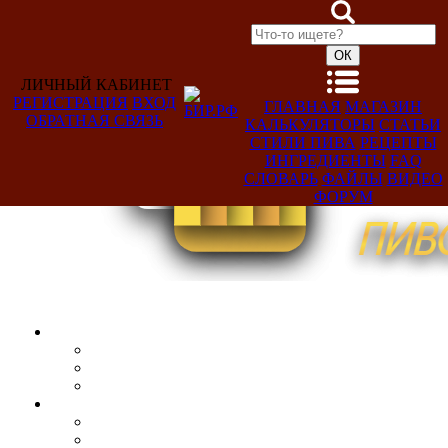
ЛИЧНЫЙ КАБИНЕТ
РЕГИСТРАЦИЯ
ВХОД
ГЛАВНАЯ
МАГАЗИН
ОБРАТНАЯ СВЯЗЬ
КАЛЬКУЛЯТОРЫ
СТАТЬИ
Добро
СТИЛИ ПИВА
РЕЦЕПТЫ
пожаловать,
ИНГРЕДИЕНТЫ
FAQ
Гость!
СЛОВАРЬ
ФАЙЛЫ
ВИДЕО
ФОРУМ