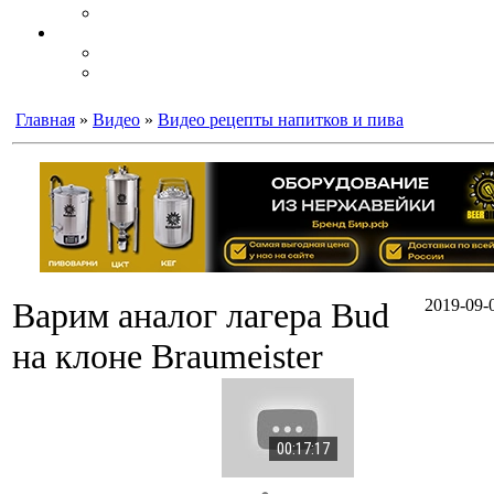
Главная
»
Видео
»
Видео рецепты напитков и пива
Варим аналог лагера Bud
2019-09-0
на клоне Braumeister
00:17:17